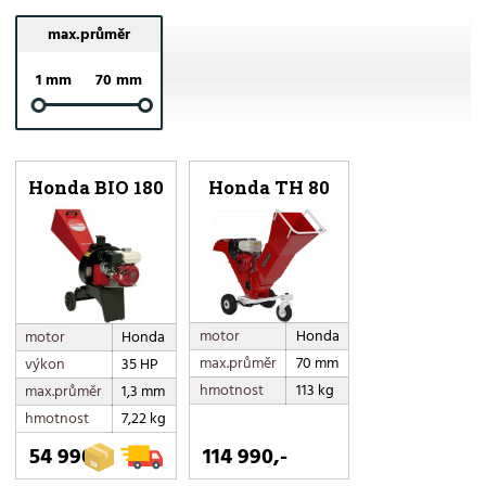
max.průměr
1 mm
70 mm
Honda BIO 180
Honda TH 80
motor
Honda
motor
Honda
max.průměr
70 mm
výkon
35 HP
hmotnost
113 kg
max.průměr
1,3 mm
hmotnost
7,22 kg
54 990,-
114 990,-