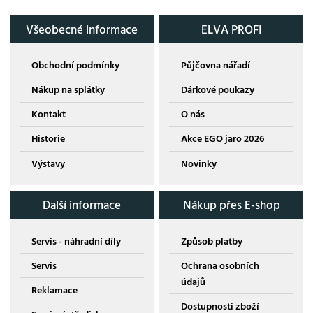
Všeobecné informace
ELVA PROFI
Obchodní podmínky
Půjčovna nářadí
Nákup na splátky
Dárkové poukazy
Kontakt
O nás
Historie
Akce EGO jaro 2026
Výstavy
Novinky
Další informace
Nákup přes E-shop
Servis - náhradní díly
Způsob platby
Servis
Ochrana osobních
údajů
Reklamace
Dostupnosti zboží