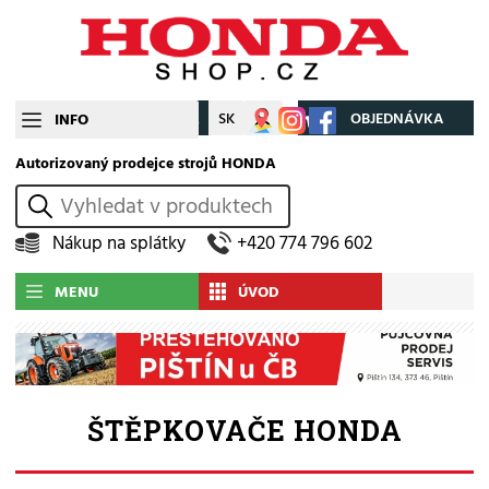
CZ
SK
Můj účet
OBJEDNÁVKA
INFO
Autorizovaný prodejce strojů HONDA
vyhledat
Nákup na splátky
+420 774 796 602
MENU
ÚVOD
ŠTĚPKOVAČE HONDA