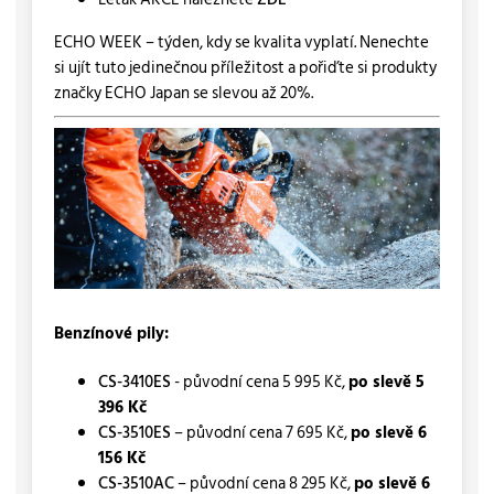
ECHO WEEK – týden, kdy se kvalita vyplatí. Nenechte
si ujít tuto jedinečnou příležitost a pořiďte si produkty
značky ECHO Japan se slevou až 20%.
Benzínové pily:
CS-3410ES
- původní cena 5 995 Kč,
po slevě 5
396 Kč
CS-3510ES
– původní cena 7 695 Kč,
po slevě 6
156 Kč
CS-3510AC
– původní cena 8 295 Kč,
po slevě 6