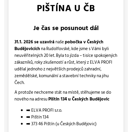
PIŠTÍNA U ČB
Je čas se posunout dál
31.1. 2026 se uzavírá
naše
pobočka v Českých
Budějovicích
na Rudolfovské, kde jsme s Vámi byli
neuvěřitelných 20 let. Byla to jízda – tisíce spokojených
zákazníků, roky zkušeností a růst, který z ELVA PROFI
udělal jednoho z největších prodejců zahradní,
zemědělské, komunální a stavební techniky na jihu
Čech.
A protože nechceme stát na místě, stěhujeme se do
nového na adresu
Pištín 134 u Českých Budějovic
➡️ ELVA PROFI s.r.o.
➡️ Pištín 134
➡️ 373 46 Pištín (u Českých Budějovic)