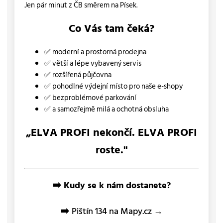
Jen pár minut z ČB směrem na Písek.
Co Vás tam čeká?
✅ moderní a prostorná prodejna
✅ větší a lépe vybavený servis
✅ rozšířená půjčovna
✅ pohodlné výdejní místo pro naše e-shopy
✅ bezproblémové parkování
✅ a samozřejmě milá a ochotná obsluha
„ELVA PROFI nekončí. ELVA PROFI
roste."
➡️ Kudy se k nám dostanete?
➡️
Pištín 134 na Mapy.cz →