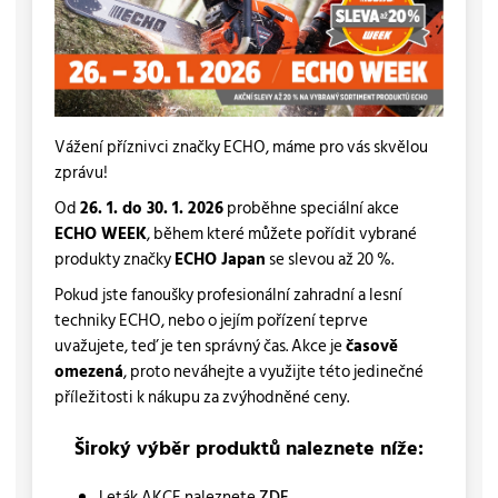
Vážení příznivci značky ECHO, máme pro vás skvělou
zprávu!
Od
26. 1. do 30. 1. 2026
proběhne speciální akce
ECHO WEEK
, během které můžete pořídit vybrané
produkty značky
ECHO Japan
se slevou až 20 %.
Pokud jste fanoušky profesionální zahradní a lesní
techniky ECHO, nebo o jejím pořízení teprve
uvažujete, teď je ten správný čas. Akce je
časově
omezená
, proto neváhejte a využijte této jedinečné
příležitosti k nákupu za zvýhodněné ceny.
Široký výběr produktů naleznete níže:
Leták AKCE naleznete
ZDE