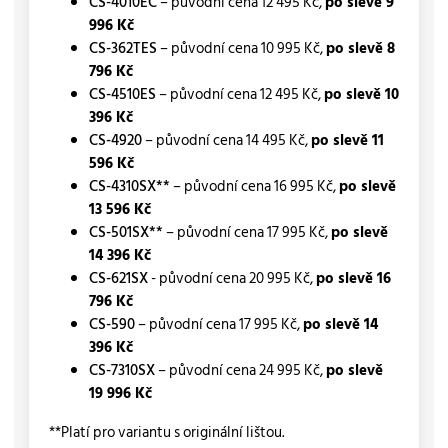
CS-4010EC
– původní cena 12 495 Kč,
po slevě 9
996 Kč
CS-362TES
– původní cena 10 995 Kč,
po slevě 8
796 Kč
CS-4510ES
– původní cena 12 495 Kč,
po slevě 10
396 Kč
CS-4920
– původní cena 14 495 Kč,
po slevě 11
596 Kč
CS-4310SX**
– původní cena 16 995 Kč,
po slevě
13 596 Kč
CS-501SX**
– původní cena 17 995 Kč,
po slevě
14 396 Kč
CS-621SX
- původní cena 20 995 Kč,
po slevě 16
796 Kč
CS-590
– původní cena 17 995 Kč,
po slevě 14
396 Kč
CS-7310SX
– původní cena 24 995 Kč,
po slevě
19 996 Kč
**Platí pro variantu s originální lištou.