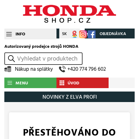
CZ
SK
Můj účet
OBJEDNÁVKA
INFO
Autorizovaný prodejce strojů HONDA
vyhledat
Nákup na splátky
+420 774 796 602
MENU
ÚVOD
NOVINKY Z ELVA PROFI
PŘESTĚHOVÁNO DO