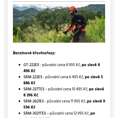
Benzínové křovinořezy:
GT-222ES
- původní cena 4 995 Kč,
po slevě 4
496 Kč
SRM-222ES
- původní cena 6 495 Kč,
po slevě 5
846 Kč
SRM-237TES
– původní cena 10 495 Kč,
po slevě
8 396 Kč
SRM-2621ES
- původní cena 11 995 Kč,
po slevě 9
596 Kč
SRM-3021TES
– původní cena 12 995 Kč,
po