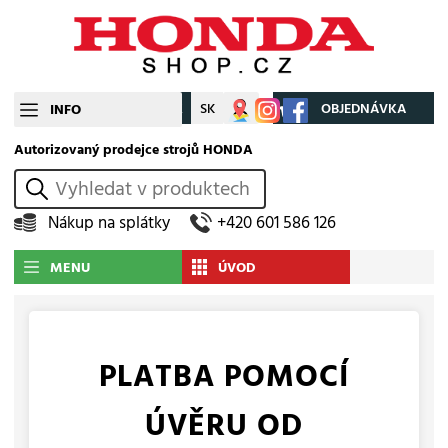
CZ
SK
Můj účet
OBJEDNÁVKA
INFO
Autorizovaný prodejce strojů HONDA
vyhledat
Nákup na splátky
+420 601 586 126
MENU
ÚVOD
PLATBA POMOCÍ
ÚVĚRU OD