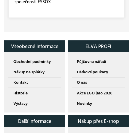
společnosti ESSOX
.
Všeobecné informace
ELVA PROFI
Obchodní podmínky
Půjčovna nářadí
Nákup na splátky
Dárkové poukazy
Kontakt
O nás
Historie
Akce EGO jaro 2026
Výstavy
Novinky
Další informace
Nákup přes E-shop