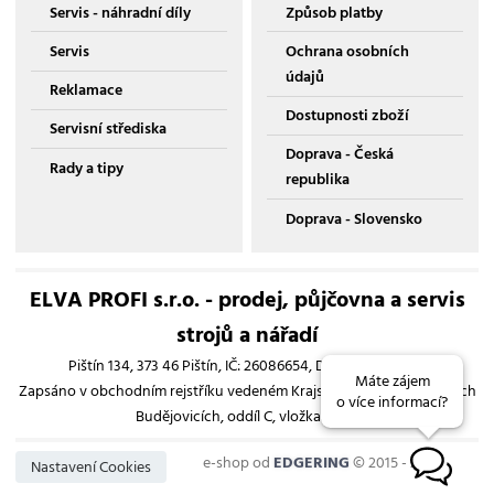
Servis - náhradní díly
Způsob platby
Servis
Ochrana osobních
údajů
Reklamace
Dostupnosti zboží
Servisní střediska
Doprava - Česká
Rady a tipy
republika
Doprava - Slovensko
ELVA PROFI s.r.o. - prodej, půjčovna a servis
strojů a nářadí
Pištín 134, 373 46 Pištín, IČ: 26086654, DIČ: CZ26086654
Máte zájem
Zapsáno v obchodním rejstříku vedeném Krajským soudem v Českých
o více informací?
Budějovicích, oddíl C, vložka 13193
e-shop od
EDGERING
© 2015 - 2026
B
Nastavení Cookies