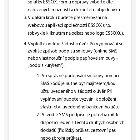
splátky ESSOX. Formu dopravy vyberte dle
nabízených možností a dokončete objednávku.
V dalším kroku budete přesměrováni na
webovou aplikaci společnosti ESSOX s.r.o.
(obvykle kliknutím na odkaz nebo logo ESSOXu).
Vyplníte on-line žádost o úvěr. Při vyplňování si
zvolíte způsob podpisu smlouvy (online SMS
nebo vlastnoruční podpis papírové smlouvy -
„podpis kurýrem“).
Pro správné podepsání smlouvy pomocí
SMS kódů je nutné být majitelem/kou
účtu uvedeného v žádosti o úvěr. Při
vyplňování budete vyzváni k doložení
vlastnictví uvedeného bankovního účtu.
Při volbě SMS podpisu je potřeba mít k
dispozici jeden z těchto druhých osobních
dokladů (řidičský průkaz, cestovní pas
nebo zbrojní průkaz).