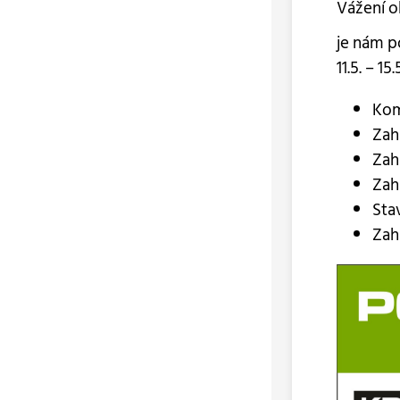
Vážení o
je nám p
11.5. – 1
Kom
Zah
Zah
Zah
Sta
Zah