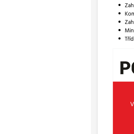
Zah
Kom
Zah
Min
Tří