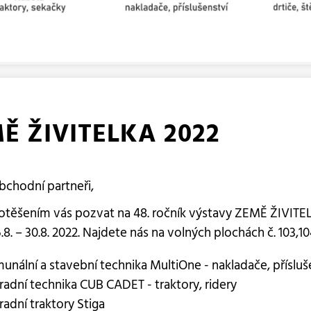
Ě ŽIVITELKA 2022
bchodní partneři,
otěšením vás pozvat na 48. ročník výstavy ZEMĚ ŽIVITE
8. – 30.8. 2022. Najdete nás na volných plochách č. 103,10
unální a stavební technika MultiOne - nakladače, přísluš
radní technika CUB CADET - traktory, ridery
radní traktory Stiga