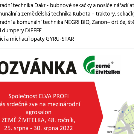
radní technika Dakr - bubnové sekačky a nosiče nářadí at
unální a zemědělská technika Kubota – traktory, sekačk
radní a komunální technika NEGRI BIO, Zanon– drtiče, 
i dumpery DIEFFE
dící a míchací lopaty GYRU-STAR