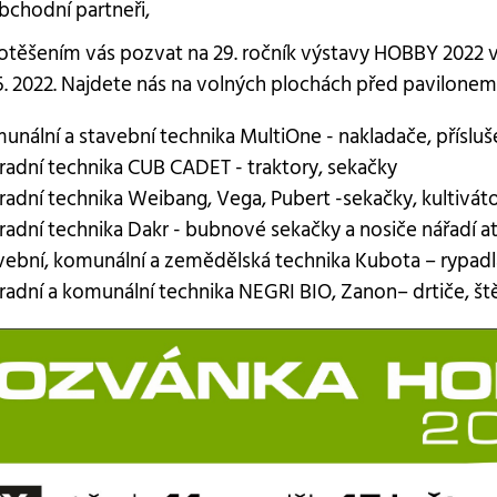
bchodní partneři,
otěšením vás pozvat na 29. ročník výstavy HOBBY 2022 
5.5. 2022. Najdete nás na volných plochách před pavilonem Z
unální a stavební technika MultiOne - nakladače, přísluš
radní technika CUB CADET - traktory, sekačky
radní technika Weibang, Vega, Pubert -sekačky, kultiváto
radní technika Dakr - bubnové sekačky a nosiče nářadí at
vební, komunální a zemědělská technika Kubota – rypadla
radní a komunální technika NEGRI BIO, Zanon– drtiče, 