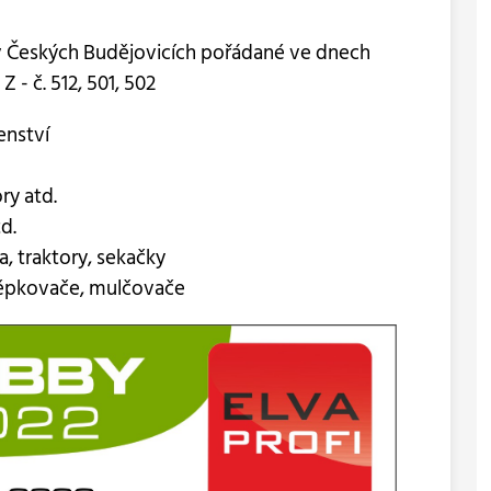
v Českých Budějovicích pořádané ve dnech
 - č. 512, 501, 502
enství
ry atd.
d.
, traktory, sekačky
štěpkovače, mulčovače