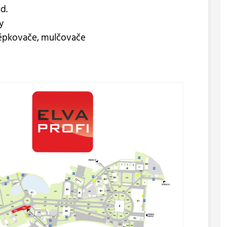
d.
y
štěpkovače, mulčovače