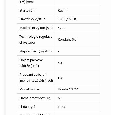
x V) (mm)
Startování
Ruční
Elektrický výstup
230V / 50Hz
Maximální výkon (VA)
4200
Technologie regulace
Kondenzátor
el.výstupu
Stejnosměrný výstup
-
Objem palivové
5,3
nádrže (litrů)
Provozní doba při
3,5
jmenovité zátěži (hod)
Model motoru
Honda GX 270
Suchá hmotnost (kg)
63
Třída krytí
IP 23