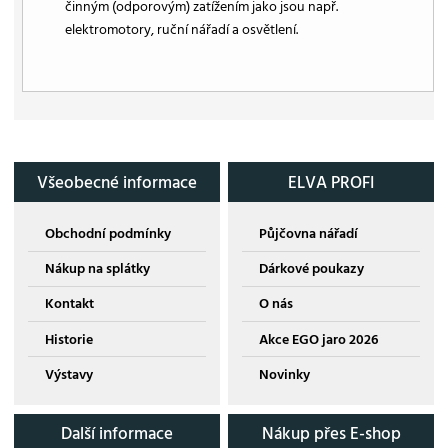
činným (odporovým) zatížením jako jsou např.
elektromotory, ruční nářadí a osvětlení.
Všeobecné informace
ELVA PROFI
Obchodní podmínky
Půjčovna nářadí
Nákup na splátky
Dárkové poukazy
Kontakt
O nás
Historie
Akce EGO jaro 2026
Výstavy
Novinky
Další informace
Nákup přes E-shop