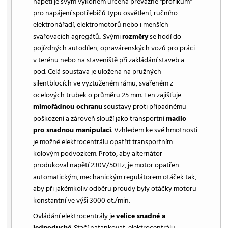
napětí je svým výkonem určena převážně "profíkům"
pro napájení spotřebičů typu osvětlení, ručního
elektronářadí, elektromotorů nebo i menších
svařovacích agregátů.. Svými
rozměry
se hodí do
pojízdných autodílen, opravárenských vozů pro práci
v terénu nebo na staveniště při zakládání staveb a
pod. Celá soustava je uložena na pružných
silentblocích ve vyztuženém rámu, svařeném z
ocelových trubek o průměru 25 mm. Ten zajišťuje
mimořádnou ochranu
soustavy proti případnému
poškození a zároveň slouží jako transportní
madlo
pro snadnou manipulaci
. Vzhledem ke své hmotnosti
je možné elektrocentrálu opatřit transportním
kolovým podvozkem. Proto, aby alternátor
produkoval napětí 230V/50Hz, je motor opatřen
automatickým, mechanickým regulátorem otáček tak,
aby při jakémkoliv odběru proudy byly otáčky motoru
konstantní ve výši 3000 ot./min.
Ovládání elektrocentrály je
velice snadné a
jednoduché
. Stačí natankovat, elektrocentrálu