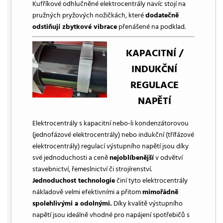
Kufříkové odhlučněné elektrocentrály navíc stojí na
pružných pryžových nožičkách, které
dodatečně
odstiňují zbytkové vibrace
přenášené na podklad.
KAPACITNÍ /
INDUKČNÍ
REGULACE
NAPĚTÍ
Elektrocentrály s kapacitní nebo-li kondenzátorovou
(jednofázové elektrocentrály) nebo indukční (třífázové
elektrocentrály) regulací výstupního napětí jsou díky
své jednoduchosti a ceně
nejoblíbenější
v odvětví
stavebnictví, řemeslnictví či strojírenství.
Jednoduchost technologie
činí tyto elektrocentrály
nákladově velmi efektivními a přitom
mimořádně
spolehlivými a odolnými.
Díky kvalitě výstupního
napětí jsou ideálně vhodné pro napájení spotřebičů s