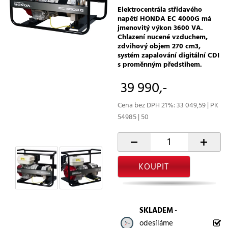
Elektrocentrála střídavého
napětí HONDA EC 4000G má
jmenovitý výkon 3600 VA.
Chlazení nucené vzduchem,
zdvihový objem 270 cm3,
systém zapalování digitální CDI
s proměnným předstihem.
39 990,-
Cena bez DPH 21%: 33 049,59 | PK
54985 | 50
-
+
KOUPIT
SKLADEM
-
odesíláme