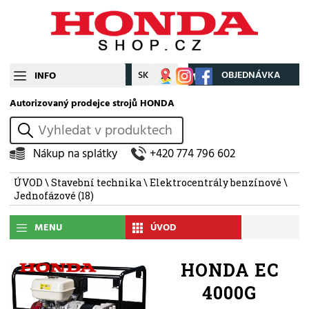
CZ
SK
Můj účet
OBJEDNÁVKA
INFO
Autorizovaný prodejce strojů HONDA
vyhledat
Nákup na splátky
+420 774 796 602
ÚVOD
\
Stavební technika
\
Elektrocentrály benzínové
\
Jednofázové
(18)
MENU
ÚVOD
HONDA EC
4000G