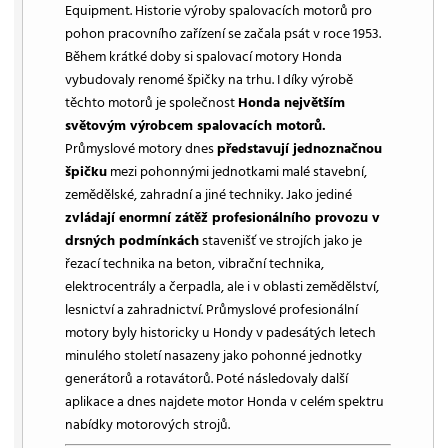
Equipment. Historie výroby spalovacích motorů pro
pohon pracovního zařízení se začala psát v roce 1953.
Během krátké doby si spalovací motory Honda
vybudovaly renomé špičky na trhu. I díky výrobě
těchto motorů je společnost
Honda největším
světovým výrobcem spalovacích motorů.
Průmyslové motory dnes
představují jednoznačnou
špičku
mezi pohonnými jednotkami malé stavební,
zemědělské, zahradní a jiné techniky. Jako jediné
zvládají enormní zátěž profesionálního provozu v
drsných podmínkách
stavenišť ve strojích jako je
řezací technika na beton, vibrační technika,
elektrocentrály a čerpadla, ale i v oblasti zemědělství,
lesnictví a zahradnictví. Průmyslové profesionální
motory byly historicky u Hondy v padesátých letech
minulého století nasazeny jako pohonné jednotky
generátorů a rotavátorů. Poté následovaly další
aplikace a dnes najdete motor Honda v celém spektru
nabídky motorových strojů.