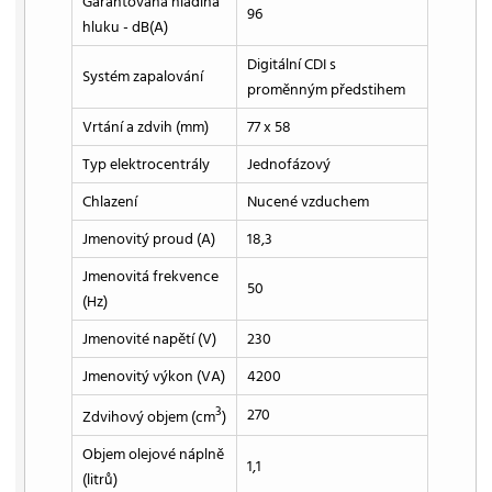
Garantovaná hladina
96
hluku - dB(A)
Digitální CDI s
Systém zapalování
proměnným předstihem
Vrtání a zdvih (mm)
77 x 58
Typ elektrocentrály
Jednofázový
Chlazení
Nucené vzduchem
Jmenovitý proud (A)
18,3
Jmenovitá frekvence
50
(Hz)
Jmenovité napětí (V)
230
Jmenovitý výkon (VA)
4200
3
270
Zdvihový objem (cm
)
Objem olejové náplně
1,1
(litrů)