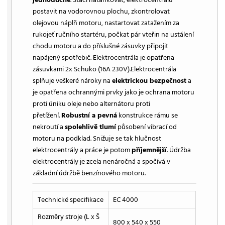
postavit na vodorovnou plochu, zkontrolovat
olejovou náplň motoru, nastartovat zatažením za
rukojeť ručního startéru, počkat pár vteřin na ustálení
chodu motoru a do příslušné zásuvky připojit
napájený spotřebič. Elektrocentrála je opatřena
zásuvkami 2x Schuko (16A 230V).Elektrocentrála
splňuje veškeré nároky na
elektrickou bezpečnost
a
je opatřena ochrannými prvky jako je ochrana motoru
proti úniku oleje nebo alternátoru proti
přetížení.
Robustní a pevná
konstrukce rámu se
nekroutí a
spolehlivě tlumí
působení vibrací od
motoru na podklad. Snižuje se tak hlučnost
elektrocentrály a práce je potom
příjemnější
. Údržba
elektrocentrály je zcela nenáročná a spočívá v
základní údržbě benzínového motoru.
Technické specifikace
EC 4000
Rozměry stroje (L x Š
800 x 540 x 550