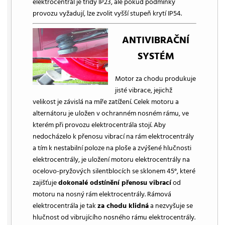
elektrocentrál je třídy IP23, ale pokud podmínky
provozu vyžadují, lze zvolit vyšší stupeň krytí IP54.
ANTIVIBRAČNÍ
SYSTÉM
Motor za chodu produkuje
jisté vibrace, jejichž
velikost je závislá na míře zatížení. Celek motoru a
alternátoru je uložen v ochranném nosném rámu, ve
kterém při provozu elektrocentrála stojí. Aby
nedocházelo k přenosu vibrací na rám elektrocentrály
a tím k nestabilní poloze na ploše a zvýšené hlučnosti
elektrocentrály, je uložení motoru elektrocentrály na
ocelovo-pryžových silentblocích se sklonem 45°, které
zajišťuje
dokonalé odstínění přenosu vibrací
od
motoru na nosný rám elektrocentrály. Rámová
elektrocentrála je tak
za chodu klidná
a nezvyšuje se
hlučnost od vibrujícího nosného rámu elektrocentrály.