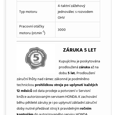
4-taktní zážehový
Typ motoru
jednoválec s rozvodem
OHV
Pracovní otáčky
3000
-1
motoru (ot.min
)
ZÁRUKA 5 LET
Kupujícímu je poskytována
prodloužená
záruka
až na
dobu
5 let.
Prodloužení
záruční lhůty nad rámec zákonné je podmíněno
technickou
prohlídkou stroje po uplynutí každých
12 měsíců
od data prodeje a potvrzení v Servisní
knížce autorizovaným servisem HONDA. K zachování
běhu pětileté záruky je i po uplynutí základní záruční
doby nutné předávat stroj k pravidelným
ročním
kontrolám
do autorizovaného servisu HONDA.