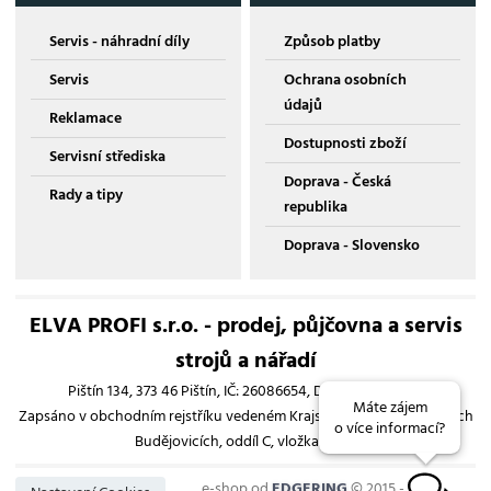
Servis - náhradní díly
Způsob platby
Servis
Ochrana osobních
údajů
Reklamace
Dostupnosti zboží
Servisní střediska
Doprava - Česká
Rady a tipy
republika
Doprava - Slovensko
ELVA PROFI s.r.o. - prodej, půjčovna a servis
strojů a nářadí
Pištín 134, 373 46 Pištín, IČ: 26086654, DIČ: CZ26086654
Máte zájem
Zapsáno v obchodním rejstříku vedeném Krajským soudem v Českých
o více informací?
Budějovicích, oddíl C, vložka 13193
e-shop od
EDGERING
© 2015 - 2026