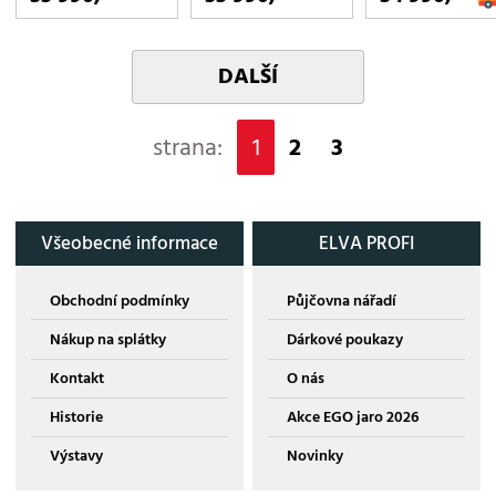
DALŠÍ
strana:
1
2
3
Všeobecné informace
ELVA PROFI
Obchodní podmínky
Půjčovna nářadí
Nákup na splátky
Dárkové poukazy
Kontakt
O nás
Historie
Akce EGO jaro 2026
Výstavy
Novinky