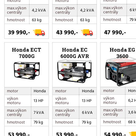
motoru
motoru
motoru
max.výkon
max.výkon
max.výkon
6 k
4,2 kVA
4,2 kVA
centrály
centrály
centrály
hmotnost
79 
hmotnost
63 kg
hmotnost
63 kg
39 990,-
43 990,-
47 990,-
Honda ECT
Honda EC
Honda EG
7000G
6000G AVR
3600
motor
Hon
motor
Honda
motor
Honda
výkon
výkon
výkon
6,2 
13 HP
13 HP
motoru
motoru
motoru
max.výkon
max.výkon
max.výkon
3,6 
7 kVA
6 kVA
centrály
centrály
centrály
hmotnost
68 
hmotnost
79 kg
hmotnost
79 kg
53 990,-
53 990,-
54 990,-