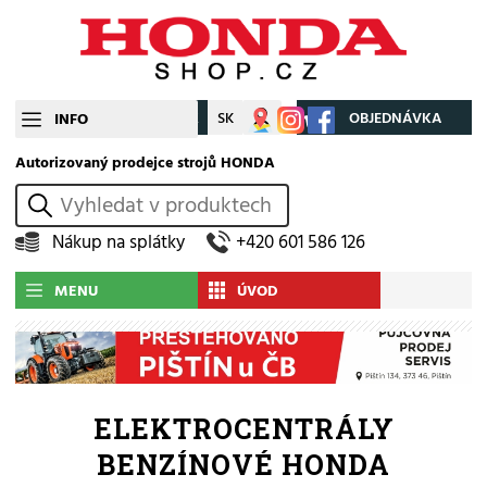
CZ
SK
Můj účet
OBJEDNÁVKA
INFO
Autorizovaný prodejce strojů HONDA
vyhledat
Nákup na splátky
+420 601 586 126
MENU
ÚVOD
ELEKTROCENTRÁLY
BENZÍNOVÉ HONDA