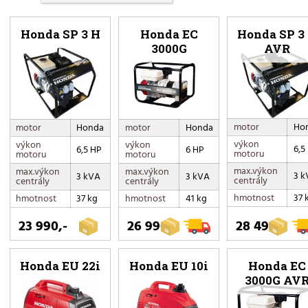
Honda SP 3 H
Honda EC
Honda SP 3
3000G
AVR
motor
Ho
motor
Honda
motor
Honda
výkon
výkon
výkon
6,5
6,5 HP
6 HP
motoru
motoru
motoru
max.výkon
max.výkon
max.výkon
3 k
3 kVA
3 kVA
centrály
centrály
centrály
hmotnost
37 
hmotnost
37 kg
hmotnost
41 kg
23 990,-
26 990,-
28 490,-
Honda EU 22i
Honda EU 10i
Honda EC
3000G AV