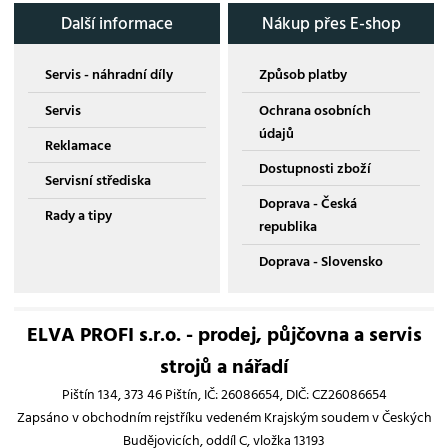
Další informace
Nákup přes E-shop
Servis - náhradní díly
Způsob platby
Servis
Ochrana osobních
údajů
Reklamace
Dostupnosti zboží
Servisní střediska
Doprava - Česká
Rady a tipy
republika
Doprava - Slovensko
ELVA PROFI s.r.o. - prodej, půjčovna a servis
strojů a nářadí
Pištín 134, 373 46 Pištín, IČ: 26086654, DIČ: CZ26086654
Zapsáno v obchodním rejstříku vedeném Krajským soudem v Českých
Budějovicích, oddíl C, vložka 13193