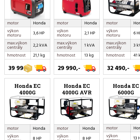
motor
Ho
motor
Honda
motor
Honda
výkon
výkon
výkon
6 H
3,6 HP
2,1 HP
motoru
motoru
motoru
max.výkon
max.výkon
max.výkon
3 k
2,2 kVA
1 kVA
centrály
centrály
centrály
hmotnost
41 
hmotnost
21,1 kg
hmotnost
13 kg
39 990,-
29 990,-
32 490,-
Honda EC
Honda EC
Honda EC
4000G
4000G AVR
6000G
motor
Ho
motor
Honda
motor
Honda
výkon
výkon
výkon
13 
8 HP
8 HP