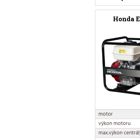
Honda E
motor
výkon motoru
max.výkon centrál