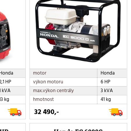
Honda
motor
Honda
2,1 HP
výkon motoru
6 HP
1 kVA
max.výkon centrály
3 kVA
13 kg
hmotnost
41 kg
32 490,-