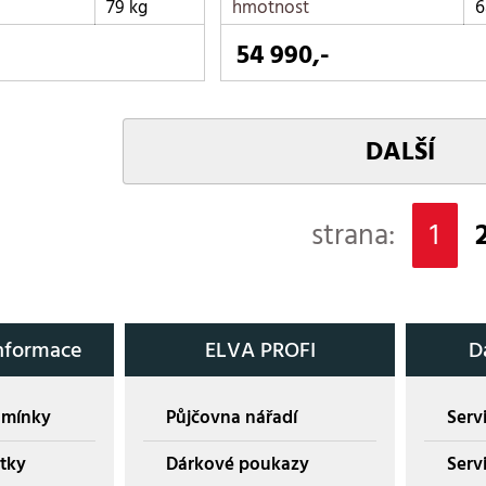
79 kg
hmotnost
6
54 990,-
DALŠÍ
strana:
1
nformace
ELVA PROFI
D
dmínky
Půjčovna nářadí
Servi
tky
Dárkové poukazy
Serv