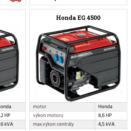
Honda EG 4500
onda
motor
Honda
,2 HP
výkon motoru
8,6 HP
,6 kVA
max.výkon centrály
4,5 kVA