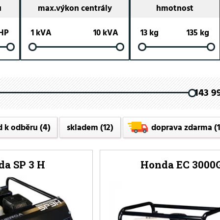
u
max.výkon centrály
hmotnost
 HP
1 kVA
10 kVA
13 kg
135 kg
143 99
d k odběru
(4)
skladem
(12)
doprava zdarma
(
a SP 3 H
Honda EC 3000