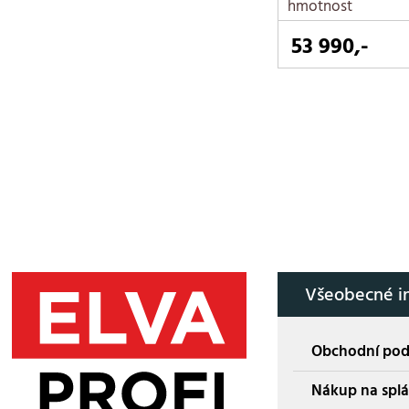
hmotnost
53 990,-
Všeobecné i
Obchodní po
Nákup na splá