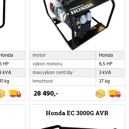
Honda
motor
Honda
6 HP
výkon motoru
6,5 HP
3 kVA
max.výkon centrály
3 kVA
41 kg
hmotnost
37 kg
28 490,-
Honda EC 3000G AVR