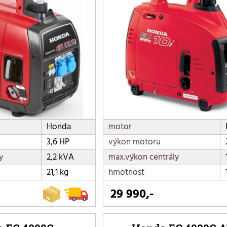
Honda
motor
3,6 HP
výkon motoru
y
2,2 kVA
max.výkon centrály
21,1 kg
hmotnost
29 990,-