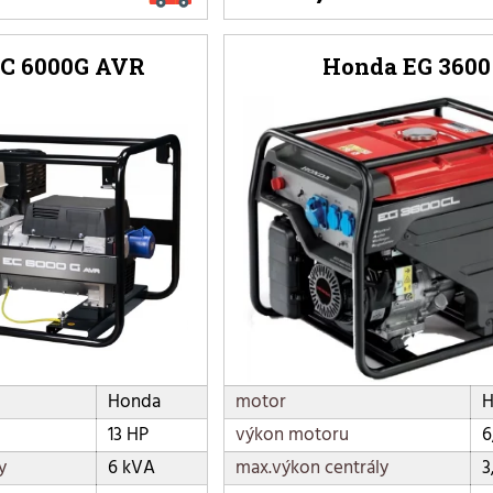
C 6000G AVR
Honda EG 3600
Honda
motor
H
13 HP
výkon motoru
6
y
6 kVA
max.výkon centrály
3