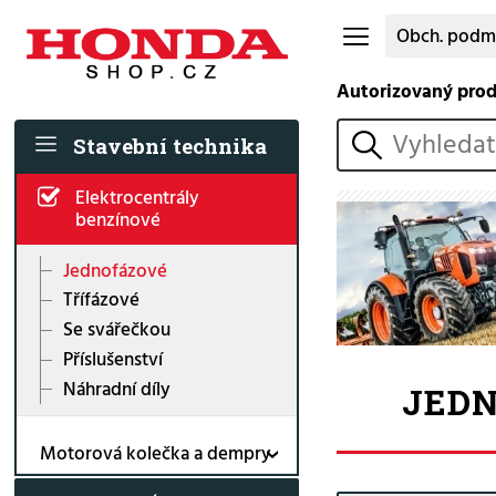
Obch. podm
Autorizovaný pro
vyhledat
Stavební technika
Elektrocentrály
benzínové
Jednofázové
Třífázové
Se svářečkou
Příslušenství
Náhradní díly
JEDN
Motorová kolečka a dempry