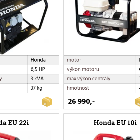
Honda
motor
6,5 HP
výkon motoru
y
3 kVA
max.výkon centrály
37 kg
hmotnost
26 990,-
a EU 22i
Honda EU 10i