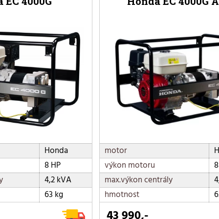
 EC 4000G
Honda EC 4000G 
Honda
motor
H
8 HP
výkon motoru
8
y
4,2 kVA
max.výkon centrály
4
63 kg
hmotnost
6
43 990,-