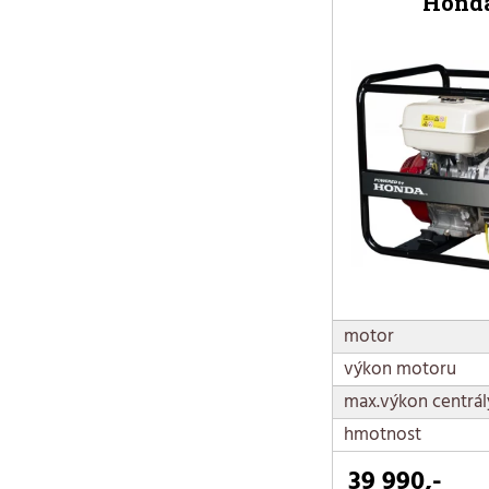
Honda
motor
výkon motoru
max.výkon centrál
hmotnost
39 990,-