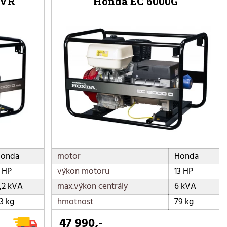
AVR
Honda EC 6000G
onda
motor
Honda
 HP
výkon motoru
13 HP
,2 kVA
max.výkon centrály
6 kVA
3 kg
hmotnost
79 kg
47 990,-