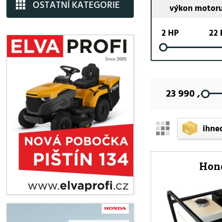
OSTATNÍ KATEGORIE
výkon motor
2 HP
22
23 990 ,-
ihne
Hond