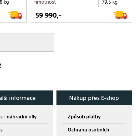
8 kg
hmotnost
79,5 kg
59 990,-
2
alší informace
Nákup přes E-shop
s - náhradní díly
Způsob platby
is
Ochrana osobních