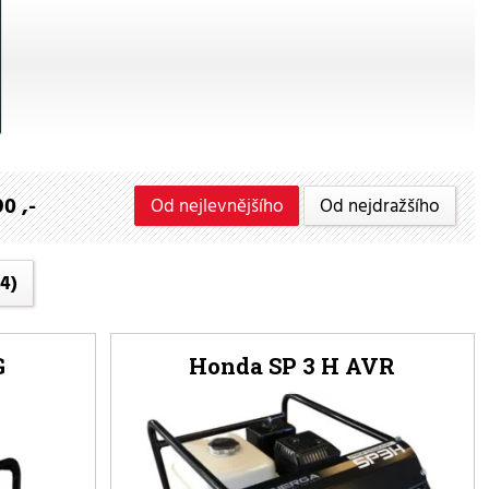
0 ,-
Od nejlevnějšího
Od nejdražšího
14)
G
Honda SP 3 H AVR