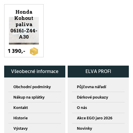
Honda
Kohout
paliva
06161-Z44-
A30
1 390,-
Všeobecné informace
ELVA PROFI
Obchodní podmínky
Půjčovna nářadí
Nákup na splátky
Dárkové poukazy
Kontakt
O nás
Historie
Akce EGO jaro 2026
Výstavy
Novinky