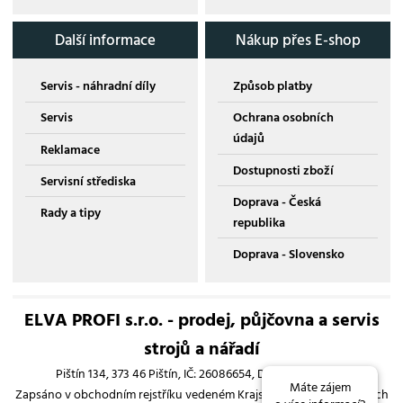
Další informace
Nákup přes E-shop
Servis - náhradní díly
Způsob platby
Servis
Ochrana osobních
údajů
Reklamace
Dostupnosti zboží
Servisní střediska
Doprava - Česká
Rady a tipy
republika
Doprava - Slovensko
ELVA PROFI s.r.o. - prodej, půjčovna a servis
strojů a nářadí
Pištín 134, 373 46 Pištín, IČ: 26086654, DIČ: CZ26086654
Máte zájem
Zapsáno v obchodním rejstříku vedeném Krajským soudem v Českých