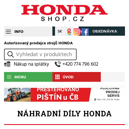
CZ
SK
Můj účet
OBJEDNÁVKA
INFO
Autorizovaný prodejce strojů HONDA
vyhledat
Nákup na splátky
+420 774 796 602
MENU
ÚVOD
NÁHRADNÍ DÍLY HONDA