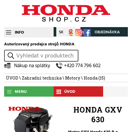
CZ
SK
Můj účet
OBJEDNÁVKA
INFO
Autorizovaný prodejce strojů HONDA
vyhledat
Nákup na splátky
+420 774 796 602
ÚVOD
\
Zahradní technika
\
Motory
\
Honda
(15)
MENU
ÚVOD
HONDA GXV
630
Motor GXV Honda 630 R o