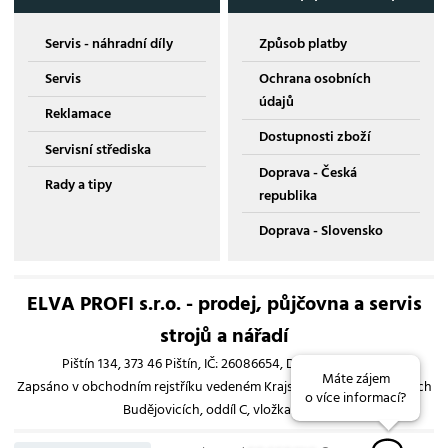
Servis - náhradní díly
Způsob platby
Servis
Ochrana osobních
údajů
Reklamace
Dostupnosti zboží
Servisní střediska
Doprava - Česká
Rady a tipy
republika
Doprava - Slovensko
ELVA PROFI s.r.o. - prodej, půjčovna a servis
strojů a nářadí
Pištín 134, 373 46 Pištín, IČ: 26086654, DIČ: CZ26086654
Máte zájem
Zapsáno v obchodním rejstříku vedeném Krajským soudem v Českých
o více informací?
Budějovicích, oddíl C, vložka 13193