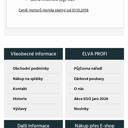
Ceník motorů Honda platný od 01.10.2018
Všeobecné informace
ELVA PROFI
Obchodní podmínky
Půjčovna nářadí
Nákup na splátky
Dárkové poukazy
Kontakt
O nás
Historie
Akce EGO jaro 2026
Výstavy
Novinky
Další informace
Nákup přes E-shop