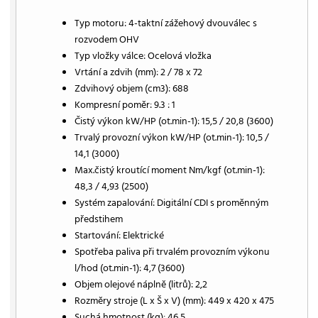
Typ motoru: 4-taktní zážehový dvouválec s
rozvodem OHV
Typ vložky válce: Ocelová vložka
Vrtání a zdvih (mm): 2 / 78 x 72
Zdvihový objem (cm3): 688
Kompresní poměr: 9.3 : 1
Čistý výkon kW/HP (ot.min-1): 15,5 / 20,8 (3600)
Trvalý provozní výkon kW/HP (ot.min-1): 10,5 /
14,1 (3000)
Max.čistý kroutící moment Nm/kgf (ot.min-1):
48,3 / 4,93 (2500)
Systém zapalování: Digitální CDI s proměnným
předstihem
Startování: Elektrické
Spotřeba paliva při trvalém provozním výkonu
l/hod (ot.min-1): 4,7 (3600)
Objem olejové náplně (litrů): 2,2
Rozměry stroje (L x Š x V) (mm): 449 x 420 x 475
Suchá hmotnost (kg): 46,5