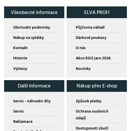
Všeobecné informace
ELVA PROFI
Obchodní podmínky
Půjčovna nářadí
Nákup na splátky
Dárkové poukazy
Kontakt
O nás
Historie
Akce EGO jaro 2026
Výstavy
Novinky
Další informace
Nákup přes E-shop
Servis - náhradní díly
Způsob platby
Servis
Ochrana osobních
údajů
Reklamace
Dostupnosti zboží