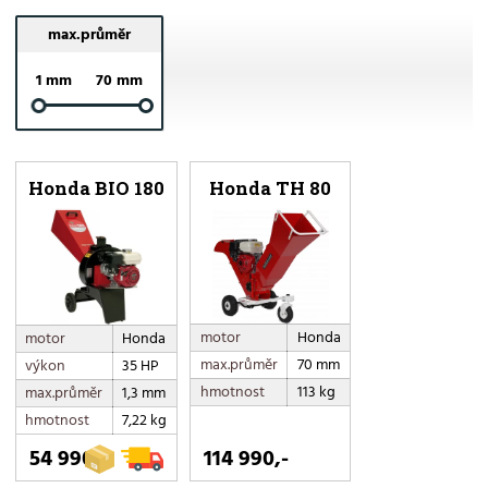
max.průměr
1 mm
70 mm
Honda BIO 180
Honda TH 80
motor
Honda
motor
Honda
max.průměr
70 mm
výkon
35 HP
hmotnost
113 kg
max.průměr
1,3 mm
hmotnost
7,22 kg
54 990,-
114 990,-