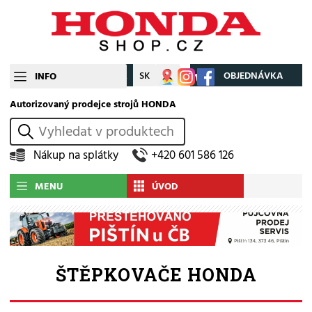
CZ
SK
Můj účet
OBJEDNÁVKA
INFO
Autorizovaný prodejce strojů HONDA
vyhledat
Nákup na splátky
+420 601 586 126
MENU
ÚVOD
ŠTĚPKOVAČE HONDA