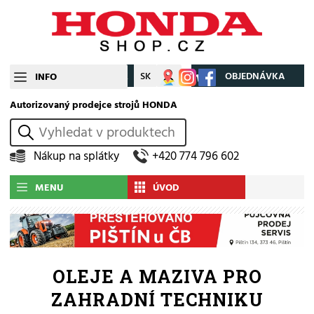
CZ
SK
Můj účet
OBJEDNÁVKA
INFO
Autorizovaný prodejce strojů HONDA
vyhledat
Nákup na splátky
+420 774 796 602
MENU
ÚVOD
OLEJE A MAZIVA PRO
ZAHRADNÍ TECHNIKU