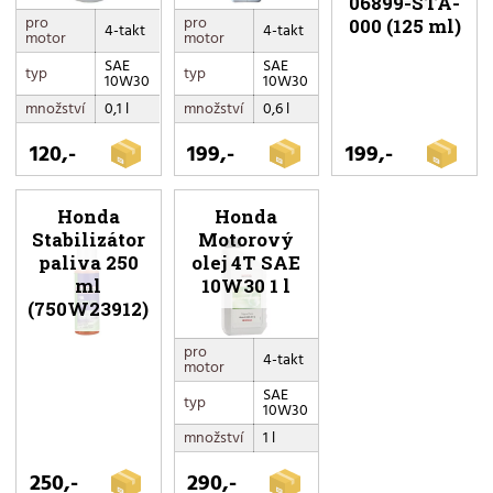
06899-STA-
pro
pro
000 (125 ml)
4-takt
4-takt
motor
motor
SAE
SAE
typ
typ
10W30
10W30
množství
0,1 l
množství
0,6 l
120,-
199,-
199,-
Honda
Honda
Stabilizátor
Motorový
paliva 250
olej 4T SAE
ml
10W30 1 l
(750W23912)
pro
4-takt
motor
SAE
typ
10W30
množství
1 l
250,-
290,-