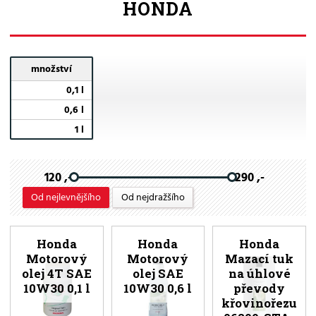
HONDA
množství
0,1 l
0,6 l
1 l
120 ,-
290 ,-
Od nejlevnějšího
Od nejdražšího
Honda
Honda
Honda
Motorový
Motorový
Mazací tuk
olej 4T SAE
olej SAE
na úhlové
10W30 0,1 l
10W30 0,6 l
převody
křovinořezu