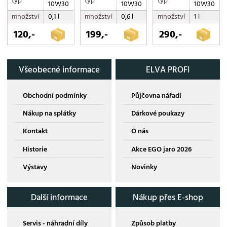
typ
typ
typ
10W30
10W30
10W30
množství
0,1 l
množství
0,6 l
množství
1 l
120,-
199,-
290,-
Všeobecné informace
ELVA PROFI
Obchodní podmínky
Půjčovna nářadí
Nákup na splátky
Dárkové poukazy
Kontakt
O nás
Historie
Akce EGO jaro 2026
Výstavy
Novinky
Další informace
Nákup přes E-shop
Servis - náhradní díly
Způsob platby