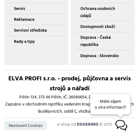
Servis
Ochrana osobních
údajů
Reklamace
Dostupnosti zboží
Servisní střediska
Doprava - Česká
Rady a tipy
republika
Doprava - Slovensko
ELVA PROFI s.r.o. - prodej, půjčovna a servis
strojů a nářadí
Pištín 134, 373 46 Pištín, IČ: 26086654, DIČ: CZ26086654
Máte zájem
Zapsáno v obchodním rejstříku vedeném Krajským soudem v Českých
o více informací?
Budějovicích, oddíl C, vložka 13193
e-shop od
EDGERING
© 2015 - 2026
B
Nastavení Cookies