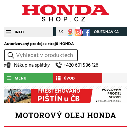
CZ
SK
Můj účet
OBJEDNÁVKA
INFO
Autorizovaný prodejce strojů HONDA
vyhledat
Nákup na splátky
+420 601 586 126
MENU
ÚVOD
MOTOROVÝ OLEJ HONDA