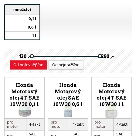
množství
0,1 l
0,6 l
1 l
120 ,-
290 ,-
Od nejlevnějšího
Od nejdražšího
Honda
Honda
Honda
Motorový
Motorový
Motorový
olej 4T SAE
olej SAE
olej 4T SAE
10W30 0,1 l
10W30 0,6 l
10W30 1 l
pro
pro
pro
4-takt
4-takt
4-takt
motor
motor
motor
SAE
SAE
SAE