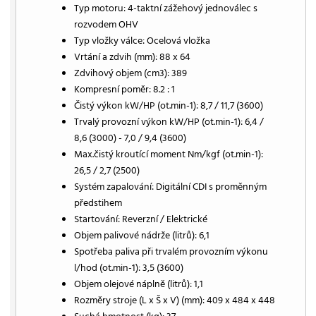
Typ motoru: 4-taktní zážehový jednoválec s
rozvodem OHV
Typ vložky válce: Ocelová vložka
Vrtání a zdvih (mm): 88 x 64
Zdvihový objem (cm3): 389
Kompresní poměr: 8.2 : 1
Čistý výkon kW/HP (ot.min-1): 8,7 / 11,7 (3600)
Trvalý provozní výkon kW/HP (ot.min-1): 6,4 /
8,6 (3000) - 7,0 / 9,4 (3600)
Max.čistý kroutící moment Nm/kgf (ot.min-1):
26,5 / 2,7 (2500)
Systém zapalování: Digitální CDI s proměnným
předstihem
Startování: Reverzní / Elektrické
Objem palivové nádrže (litrů): 6,1
Spotřeba paliva při trvalém provozním výkonu
l/hod (ot.min-1): 3,5 (3600)
Objem olejové náplně (litrů): 1,1
Rozměry stroje (L x Š x V) (mm): 409 x 484 x 448