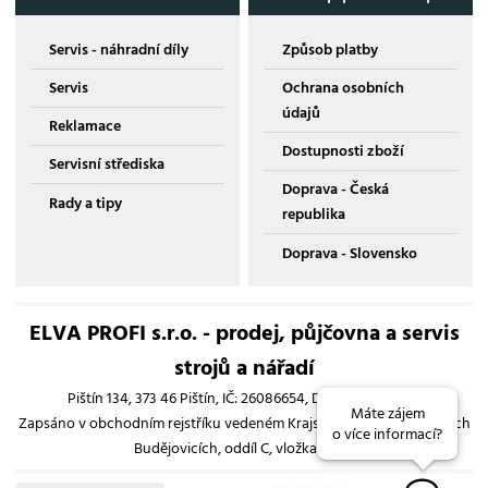
Servis - náhradní díly
Způsob platby
Servis
Ochrana osobních
údajů
Reklamace
Dostupnosti zboží
Servisní střediska
Doprava - Česká
Rady a tipy
republika
Doprava - Slovensko
ELVA PROFI s.r.o. - prodej, půjčovna a servis
strojů a nářadí
Pištín 134, 373 46 Pištín, IČ: 26086654, DIČ: CZ26086654
Máte zájem
Zapsáno v obchodním rejstříku vedeném Krajským soudem v Českých
o více informací?
Budějovicích, oddíl C, vložka 13193