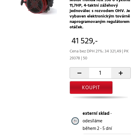
11,7HP, 4-taktní zážehový
jednoválec s rozvodem OHV. Je
vybaven elektronickým továrně
naprogramovaným regulátorem
otáček.
41 529,-
Cena bez DPH 21%: 34 321,49 | PK
29378 | 50
-
+
KOUPIT
externí sklad
-
odesíláme
během 2 - 5 dní