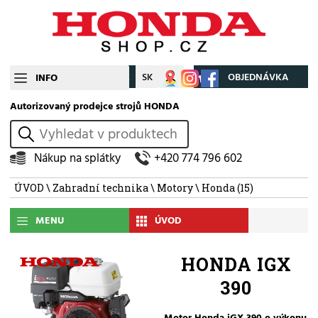
CZ
SK
Můj účet
OBJEDNÁVKA
INFO
Autorizovaný prodejce strojů HONDA
vyhledat
Nákup na splátky
+420 774 796 602
ÚVOD
\
Zahradní technika
\
Motory
\
Honda
(15)
MENU
ÚVOD
HONDA IGX
390
Motor Honda iGX 390 o výkonu