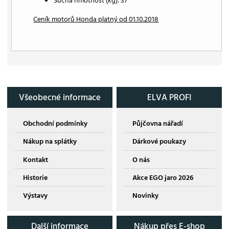
Suchá hmotnost (kg): 37
Ceník motorů Honda platný od 01.10.2018
Všeobecné informace
ELVA PROFI
Obchodní podmínky
Půjčovna nářadí
Nákup na splátky
Dárkové poukazy
Kontakt
O nás
Historie
Akce EGO jaro 2026
Výstavy
Novinky
Další informace
Nákup přes E-shop