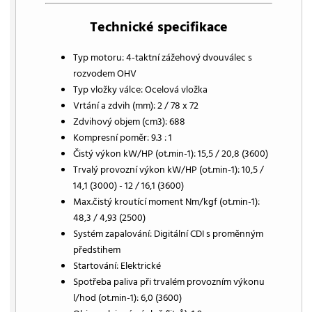
Technické specifikace
Typ motoru: 4-taktní zážehový dvouválec s
rozvodem OHV
Typ vložky válce: Ocelová vložka
Vrtání a zdvih (mm): 2 / 78 x 72
Zdvihový objem (cm3): 688
Kompresní poměr: 9.3 : 1
Čistý výkon kW/HP (ot.min-1): 15,5 / 20,8 (3600)
Trvalý provozní výkon kW/HP (ot.min-1): 10,5 /
14,1 (3000) - 12 / 16,1 (3600)
Max.čistý kroutící moment Nm/kgf (ot.min-1):
48,3 / 4,93 (2500)
Systém zapalování: Digitální CDI s proměnným
předstihem
Startování: Elektrické
Spotřeba paliva při trvalém provozním výkonu
l/hod (ot.min-1): 6,0 (3600)