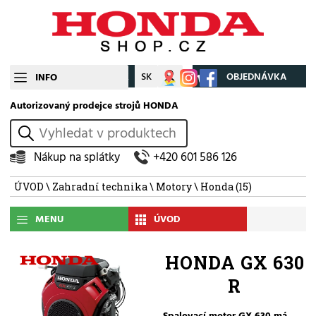
CZ
SK
Můj účet
OBJEDNÁVKA
INFO
Autorizovaný prodejce strojů HONDA
vyhledat
Nákup na splátky
+420 601 586 126
ÚVOD
\
Zahradní technika
\
Motory
\
Honda
(15)
MENU
ÚVOD
HONDA GX 630
R
Spalovací motor GX 630 má