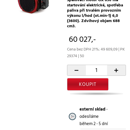
startování elektrické, spotřeba
paliva při trvalém provozním
výkonu l/hod (ot.min-1) 6,0
(3600). Zdvihový objem 688
cm3.
60 027,-
Cena bez DPH 21%: 49 609,09 | PK
29374 | 50
-
+
KOUPIT
externí sklad
-
odesíláme
během 2 - 5 dní