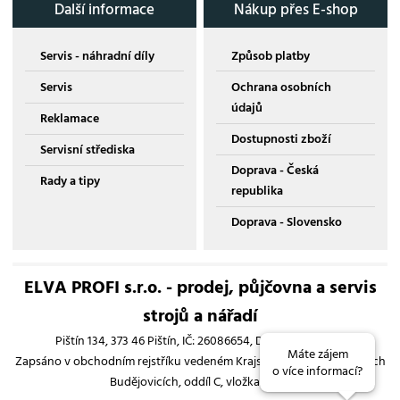
Další informace
Nákup přes E-shop
Servis - náhradní díly
Způsob platby
Servis
Ochrana osobních
údajů
Reklamace
Dostupnosti zboží
Servisní střediska
Doprava - Česká
Rady a tipy
republika
Doprava - Slovensko
ELVA PROFI s.r.o. - prodej, půjčovna a servis
strojů a nářadí
Pištín 134, 373 46 Pištín, IČ: 26086654, DIČ: CZ26086654
Máte zájem
Zapsáno v obchodním rejstříku vedeném Krajským soudem v Českých
o více informací?
Budějovicích, oddíl C, vložka 13193