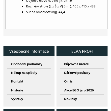
Objem olejové náplně (litrů): 1,9
Rozměry stroje (L x Š x V) (mm): 405 x 410 x 438
Suchá hmotnost (kg): 44,4
Všeobecné informace
ELVA PROFI
Obchodní podmínky
Půjčovna nářadí
Nákup na splátky
Dárkové poukazy
Kontakt
O nás
Historie
Akce EGO jaro 2026
Výstavy
Novinky