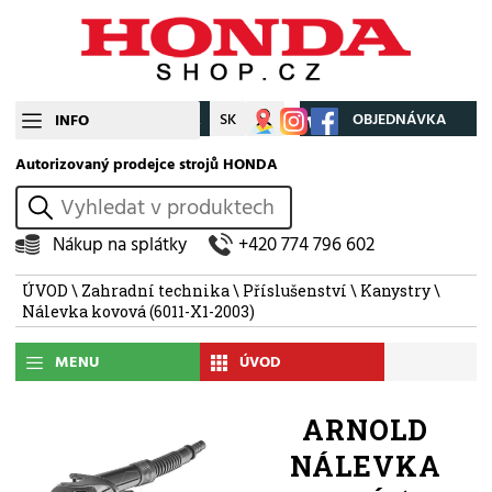
CZ
SK
Můj účet
OBJEDNÁVKA
INFO
Autorizovaný prodejce strojů HONDA
vyhledat
Nákup na splátky
+420 774 796 602
ÚVOD
\
Zahradní technika
\
Příslušenství
\
Kanystry
\
Nálevka kovová (6011-X1-2003)
MENU
ÚVOD
ARNOLD
NÁLEVKA