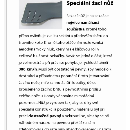
Speciální žací nůž
Sekací nůž je na sekačce
nejvíce namáhaná
součástka
. Kromě toho
přímo ovlivňuje kvalitu sekání a především sběru do
travního koše. Kromě toho otáčením nože vzniká
aerodynamický hluk, který hraje klíčovou roli v
celkové hlučnosti sekačky. Navíc se jedná o část, která
je velmi ostrá a při práci se pohybuje rychlostí téměř
300 km/h
. Musí být dostatečně pevný, aby nedošlo k
destrukci a případnému poranění. Proto je tvarování
žacího nože, míře zahnutí a šíři lopatky, délce
broušeného žacího břitu a pevnostnímu prolisu
celého nože u Hondy věnována mimořádná
pozornost. Nůž je vyroben tak, aby se díky své
speciální konstrukci a použitému materiálu byl při
práci
dostatečně pevný
a nekroutil se, ale aby se při
náhodném nárazu na pevnou překážku sám
zdeformoval a do jisté míry absorboval energii nárazu,