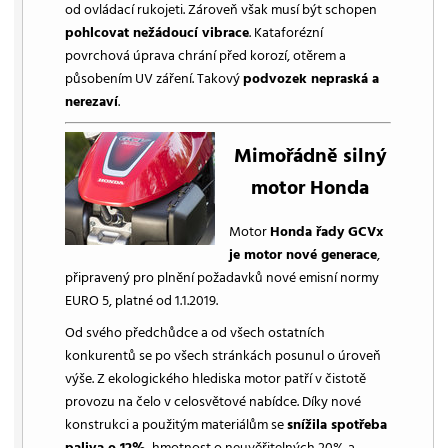
od ovládací rukojeti. Zároveň však musí být schopen
pohlcovat nežádoucí vibrace
. Kataforézní
povrchová úprava chrání před korozí, otěrem a
působením UV záření. Takový
podvozek nepraská a
nerezaví
.
Mimořádně silný
motor Honda
Motor
Honda řady GCVx
je motor nové generace
,
připravený pro plnění požadavků nové emisní normy
EURO 5, platné od 1.1.2019.
Od svého předchůdce a od všech ostatních
konkurentů se po všech stránkách posunul o úroveň
výše. Z ekologického hlediska motor patří v čistotě
provozu na čelo v celosvětové nabídce. Díky nové
konstrukci a použitým materiálům se
snížila spotřeba
paliva o 12%
, hmotnost o neuvěřitelných 20% a