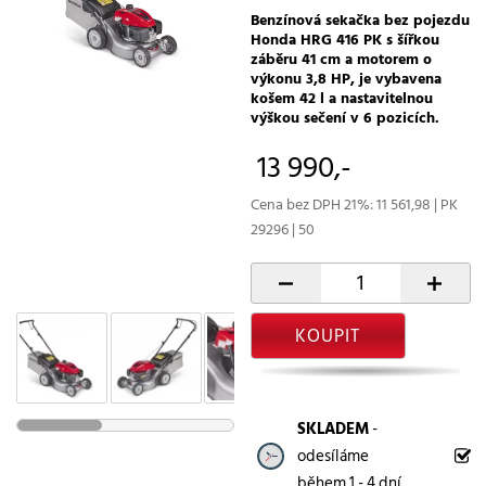
Benzínová sekačka bez pojezdu
Honda HRG 416 PK s šířkou
záběru 41 cm a motorem o
výkonu 3,8 HP, je vybavena
košem 42 l a nastavitelnou
výškou sečení v 6 pozicích.
13 990,-
Cena bez DPH 21%: 11 561,98 | PK
29296 | 50
-
+
KOUPIT
SKLADEM
-
odesíláme
během 1 - 4 dní