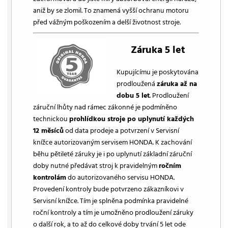
aniž by se zlomil. To znamená vyšší ochranu motoru
před vážným poškozením a delší životnost stroje.
Záruka 5 let
Kupujícímu je poskytována
prodloužená
záruka až na
dobu 5 let
. Prodloužení
záruční lhůty nad rámec zákonné je podmíněno
technickou
prohlídkou stroje po uplynutí každých
12 měsíců
od data prodeje a potvrzení v Servisní
knížce autorizovaným servisem HONDA. K zachování
běhu pětileté záruky je i po uplynutí základní záruční
doby nutné předávat stroj k pravidelným
ročním
kontrolám
do autorizovaného servisu HONDA.
Provedení kontroly bude potvrzeno zákazníkovi v
Servisní knížce. Tím je splněna podmínka pravidelné
roční kontroly a tím je umožněno prodloužení záruky
o další rok, a to až do celkové doby trvání 5 let ode