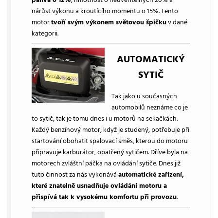
nárůst výkonu a kroutícího momentu o 15%. Tento
motor
tvoří svým výkonem světovou špičku
v dané
kategorii.
AUTOMATICKÝ
SYTIČ
Tak jako u současných
automobilů neznáme co je
to sytič, tak je tomu dnes i u motorů na sekačkách.
Každý benzínový motor, když je studený, potřebuje při
startování obohatit spalovací směs, kterou do motoru
připravuje karburátor, opatřený sytičem. Dříve byla na
motorech zvláštní páčka na ovládání sytiče. Dnes již
tuto činnost za nás vykonává
automatické zařízení,
které znatelně usnadňuje ovládání motoru a
přispívá tak k vysokému komfortu při provozu
.