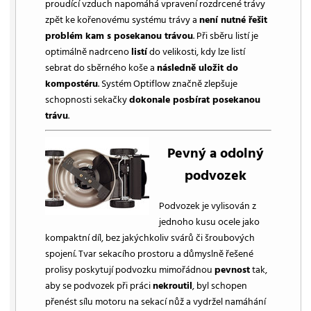
proudící vzduch napomáhá vpravení rozdrcené trávy
zpět ke kořenovému systému trávy a
není nutné řešit
problém kam s posekanou trávou
. Při sběru listí je
optimálně nadrceno
listí
do velikosti, kdy lze listí
sebrat do sběrného koše a
následně uložit do
kompostéru
. Systém Optiflow značně zlepšuje
schopnosti sekačky
dokonale posbírat posekanou
trávu
.
Pevný a odolný
podvozek
Podvozek je vylisován z
jednoho kusu ocele jako
kompaktní díl, bez jakýchkoliv svárů či šroubových
spojení. Tvar sekacího prostoru a důmyslně řešené
prolisy poskytují podvozku mimořádnou
pevnost
tak,
aby se podvozek při práci
nekroutil
, byl schopen
přenést sílu motoru na sekací nůž a vydržel namáhání