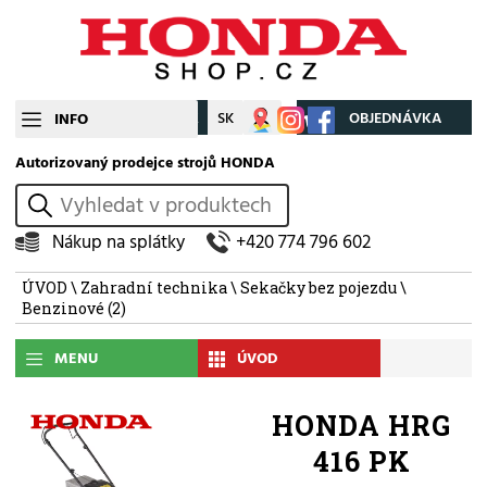
CZ
SK
Můj účet
OBJEDNÁVKA
INFO
Autorizovaný prodejce strojů HONDA
vyhledat
Nákup na splátky
+420 774 796 602
ÚVOD
\
Zahradní technika
\
Sekačky bez pojezdu
\
Benzinové
(2)
MENU
ÚVOD
HONDA HRG
416 PK