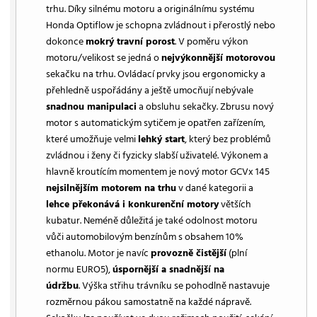
trhu. Díky silnému motoru a originálnímu systému
Honda Optiflow je schopna zvládnout i přerostlý nebo
dokonce
mokrý travní porost
. V poměru výkon
motoru/velikost se jedná o
nejvýkonnější motorovou
sekačku na trhu. Ovládací prvky jsou ergonomicky a
přehledně uspořádány a ještě umocňují nebývale
snadnou manipulaci
a obsluhu sekačky. Zbrusu nový
motor s automatickým sytičem je opatřen zařízením,
které umožňuje velmi
lehký start
, který bez problémů
zvládnou i ženy či fyzicky slabší uživatelé. Výkonem a
hlavně kroutícím momentem je nový motor GCVx 145
nejsilnějším motorem na trhu
v dané kategorii a
lehce překonává i konkurenční motory
větších
kubatur. Neméně důležitá je také odolnost motoru
vůči automobilovým benzínům s obsahem 10%
ethanolu. Motor je navíc
provozně čistější
(plní
normu EURO5),
úspornější a snadnější na
údržbu
. Výška střihu trávníku se pohodlně nastavuje
rozměrnou pákou samostatně na každé nápravě.