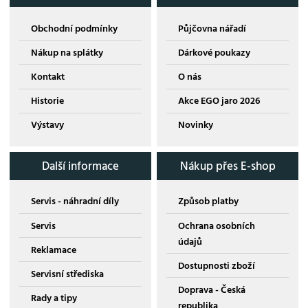
Obchodní podmínky
Půjčovna nářadí
Nákup na splátky
Dárkové poukazy
Kontakt
O nás
Historie
Akce EGO jaro 2026
Výstavy
Novinky
Další informace
Nákup přes E-shop
Servis - náhradní díly
Způsob platby
Servis
Ochrana osobních
údajů
Reklamace
Dostupnosti zboží
Servisní střediska
Doprava - Česká
Rady a tipy
republika