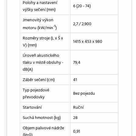
Polohy a nastavení
6 (20 - 74)
výšky sečení (mm)
Jmenovitý výkon
2,7 / 2.900
-1
motoru (kW/min
)
Rozměry stroje (L x Š x
1415 x 453 x 980
V) (mm)
Úroveň akustického
tlaku v místě obsluhy -
79,4
dB(A)
Záběr sečení (cm)
41
Typ pojezdové
Bez pojezdu
převodovky
Startování
Ruční
Suchá hmotnost (kg)
28
Objem palivové nádrže
0,91
(litrů)