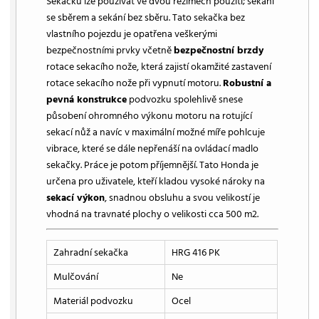
Sekačku lze používat ve dvou režimech použití; sekání
se sběrem a sekání bez sběru. Tato sekačka bez
vlastního pojezdu je opatřena veškerými
bezpečnostními prvky včetně
bezpečnostní brzdy
rotace sekacího nože, která zajistí okamžité zastavení
rotace sekacího nože při vypnutí motoru.
Robustní a
pevná konstrukce
podvozku spolehlivě snese
působení ohromného výkonu motoru na rotující
sekací nůž a navíc v maximální možné míře pohlcuje
vibrace, které se dále nepřenáší na ovládací madlo
sekačky. Práce je potom příjemnější. Tato Honda je
určena pro uživatele, kteří kladou vysoké nároky na
sekací výkon
, snadnou obsluhu a svou velikostí je
vhodná na travnaté plochy o velikosti cca 500 m2.
Zahradní sekačka
HRG 416 PK
Mulčování
Ne
Materiál podvozku
Ocel