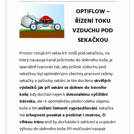
OPTIFLOW –
ŘÍZENÍ TOKU
VZDUCHU POD
SEKAČKOU
Prostor rotujících sekacích nožů pod sekačkou, na
který navazuje kanál průchodu do sběrného koše, je
speciálně tvarován tak, aby průtok vzduchu pod
sekačkou byl optimální pro všechny pracovní režimy
sekačky a způsoby sekání. Je tím docíleno
skvělých
výsledků jak při sekání se sběrem do travního
koše
, kdy dochází nejen k
dokonalému vyčištění
trávníku
, ale i k optimálnímu plnění celého objemu
koše a tím
snížení četnosti vyprazdňování
. Sekačka
má
schopnost posekat a posbírat i mokrou, či
vlhkou trávu
aniž by docházelo k zahlcení a ucpávání
výhozu do sběrného koše. Při mulčování naopak