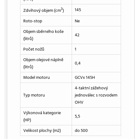
3
145
Zdvihový objem (cm
)
Roto-stop
Ne
Objem sběrného koše
42
(litrů)
Počet nožů
1
Objem olejové náplně
0,4
(litrů)
Model motoru
GCVx 145H
4-taktní zážehový
Typ motoru
jednoválec s rozvodem
OHV
Výkonová kategorie
5,5
(HP)
Velikost plochy (m2)
do 500