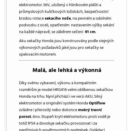
elektromotor 36V, uložený v hliníkovém plášti a
průmyslových kuličkových ložiskách, bezpečnostní
brzdou rotace
sekacího nože
, na pevném a odolném
podvozku z oceli, opatřeném nastavením výšky sekání
na každé nápravě, se záběrem sečení
41 cm
.
Aku sekačky Honda jsou konstruovány podle stejných
výkonových požadavků jaké jsou pro sekačky se
spalovacím motorem.
Malá, ale lehká a výkonná
Díky svému vybavení, výkonu a kompaktním
rozměrům je model HRG416 velmi oblíbenou sekačkou
Honda na trhu. Nyní přichází i ve verzi AKU. Silný
elektromotor a originální systém Honda
Optiflow
zvládne i přerostlý nebo dokonce
mokrý travní
porost
. Ano. Stupeň krytí elektomotoru proti vodě je
totiž IP54 a dovoluje sekačku provozovat i za
nepříznivých povětrnostních podmínek. Ovládací