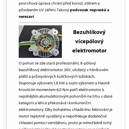
povrchová úprava chrání před korozí, otěrem a
působením UV záření. Takový
podvozek nepraská a
nerezaví
.
Bezuhlíkový
vícepólový
elektromotor
O pohon se zde stará profesionální, 8-pólový
bezuhlíkový elektromotor 36V, uložený v hliníkovém
plášti a průmyslových kuličkových ložiskách.
Disponuje výkonem 1,8 kW a svým výkonem a hlavně
kroutícím momentem 6,0 N.m patří elektromotor k
nejsilnějším akumulátorovým pohonům na trhu v dané
kategorii a lehce překonává i konkurenční
elektromotory. Díky bohatému chladícímu žebrování je
motor teplotně vyvážený a nepotřebuje dodatečné
chlazení pomocí ventilátoru, proto je mimořádně tichý