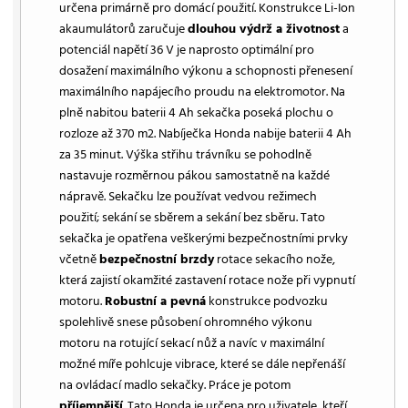
určena primárně pro domácí použití. Konstrukce Li-Ion
akaumulátorů zaručuje
dlouhou výdrž a životnost
a
potenciál napětí 36 V je naprosto optimální pro
dosažení maximálního výkonu a schopnosti přenesení
maximálního napájecího proudu na elektromotor. Na
plně nabitou baterii 4 Ah sekačka poseká plochu o
rozloze až 370 m2. Nabíječka Honda nabije baterii 4 Ah
za 35 minut. Výška střihu trávníku se pohodlně
nastavuje rozměrnou pákou samostatně na každé
nápravě. Sekačku lze používat vedvou režimech
použití; sekání se sběrem a sekání bez sběru. Tato
sekačka je opatřena veškerými bezpečnostními prvky
včetně
bezpečnostní brzdy
rotace sekacího nože,
která zajistí okamžité zastavení rotace nože při vypnutí
motoru.
Robustní a pevná
konstrukce podvozku
spolehlivě snese působení ohromného výkonu
motoru na rotující sekací nůž a navíc v maximální
možné míře pohlcuje vibrace, které se dále nepřenáší
na ovládací madlo sekačky. Práce je potom
příjemnější
. Tato Honda je určena pro uživatele, kteří