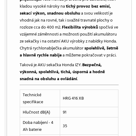
kladou vysoké nároky na
tichý provoz bez emisí,
sekací výkon, snadnou obsluhu
a svou velikostí je
vhodná jak na rovné, tak i svažité travnaté plochy o
rozloze cca do 400 m2.
Flexibilita výrobků
spočívá ve
vzájemné záměnnosti a možnosti použití akumulátoru
ze sekačky i na ostatní AKU výrobky z nabídky Honda.
Chytrá rychlonabíječka akumulátor
spolehlivě, šetrně
a hlavně rychle nabije
a můžeme pokračovat v práci.
Taková je AKU sekačka Honda IZY.
Bezpečná,
výkonná, spolehlivá, tichá, úsporná a hodně
snadná na obsluhu a ovládání
.
Technické
HRG 416 XB
specifikace
Hlučnost dB(A)
91
Doba nabíjení - 4
35
Ah baterie