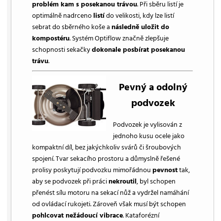
problém kam s posekanou trávou
. Při sběru listí je
optimálně nadrceno
listí
do velikosti, kdy lze listí
sebrat do sběrného koše a
následně uložit do
kompostéru
. Systém Optiflow značně zlepšuje
schopnosti sekačky
dokonale posbírat posekanou
trávu
.
Pevný a odolný
podvozek
Podvozek je vylisován z
jednoho kusu ocele jako
kompaktní díl, bez jakýchkoliv svárů či šroubových
spojení. Tvar sekacího prostoru a důmyslně řešené
prolisy poskytují podvozku mimořádnou
pevnost
tak,
aby se podvozek při práci
nekroutil
, byl schopen
přenést sílu motoru na sekací nůž a vydržel namáhání
od ovládací rukojeti. Zároveň však musí být schopen
pohlcovat nežádoucí vibrace
. Kataforézní