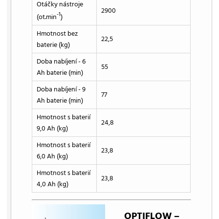
Otáčky nástroje
2900
-1
(ot.min
)
Hmotnost bez
22,5
baterie (kg)
Doba nabíjení - 6
55
Ah baterie (min)
Doba nabíjení - 9
77
Ah baterie (min)
Hmotnost s baterií
24,8
9,0 Ah (kg)
Hmotnost s baterií
23,8
6,0 Ah (kg)
Hmotnost s baterií
23,8
4,0 Ah (kg)
OPTIFLOW –