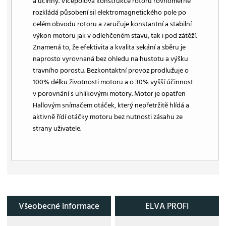
a účinný. Vícepólová konstrukce rotoru rovnoměrně
rozkládá působení sil elektromagnetického pole po
celém obvodu rotoru a zaručuje konstantní a stabilní
výkon motoru jak v odlehčeném stavu, tak i pod zátěží.
Znamená to, že efektivita a kvalita sekání a sběru je
naprosto vyrovnaná bez ohledu na hustotu a výšku
travního porostu. Bezkontaktní provoz prodlužuje o
100% délku životnosti motoru a o 30% vyšší účinnost
v porovnání s uhlíkovými motory. Motor je opatřen
Hallovým snímačem otáček, který nepřetržitě hlídá a
aktivně řídí otáčky motoru bez nutnosti zásahu ze
strany uživatele.
Všeobecné informace
ELVA PROFI