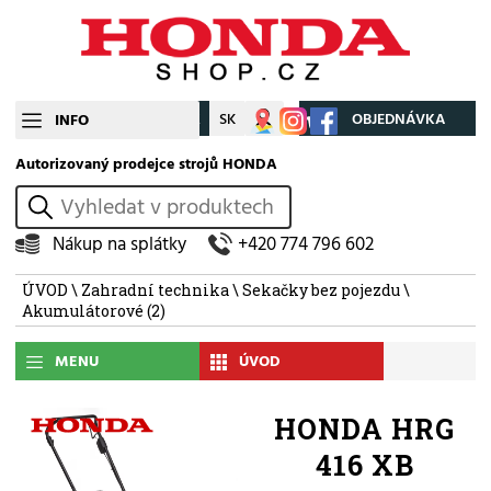
CZ
SK
Můj účet
OBJEDNÁVKA
INFO
Autorizovaný prodejce strojů HONDA
vyhledat
Nákup na splátky
+420 774 796 602
ÚVOD
\
Zahradní technika
\
Sekačky bez pojezdu
\
Akumulátorové
(2)
MENU
ÚVOD
HONDA HRG
416 XB