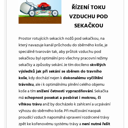
ŘÍZENÍ TOKU
VZDUCHU POD
SEKAČKOU
Prostor rotujících sekacích nožů pod sekačkou, na
který navazuje kanál průchodu do sběrného koše, je
speciálně tvarován tak, aby průtok vzduchu pod
sekačkou byl optimální pro všechny pracovní režimy
sekačky a způsoby sekání. Je tím docíleno
skvělých
výsledků jak při sekání se sběrem do travního
koše
, kdy dochází nejen k
dokonalému vyčištění
trávníku
, ale i k optimálnímu plnění celého objemu
koše a tím
snížení četnosti vyprazdňování
. Sekačka
má
schopnost posekat a posbírat i mokrou, či
vlhkou trávu
aniž by docházelo k zahlcení a ucpávání
výhozu do sběrného koše. Při mulčování naopak
proudící vzduch napomáhá vpravení rozdrcené trávy
zpět ke kořenovému systému trávy a
není nutné řešit