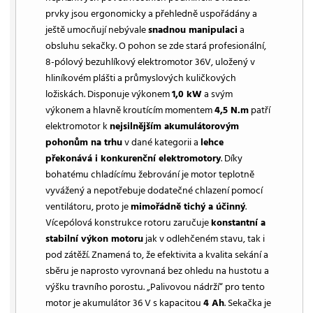
prvky jsou ergonomicky a přehledně uspořádány a
ještě umocňují nebývale
snadnou manipulaci
a
obsluhu sekačky. O pohon se zde stará profesionální,
8-pólový bezuhlíkový elektromotor 36V, uložený v
hliníkovém plášti a průmyslových kuličkových
ložiskách. Disponuje výkonem
1,0 kW
a svým
výkonem a hlavně kroutícím momentem
4,5 N.m
patří
elektromotor k
nejsilnějším akumulátorovým
pohonům na trhu
v dané kategorii a
lehce
překonává i konkurenční elektromotory
. Díky
bohatému chladícímu žebrování je motor teplotně
vyvážený a nepotřebuje dodatečné chlazení pomocí
ventilátoru, proto je
mimořádně tichý a účinný
.
Vícepólová konstrukce rotoru zaručuje
konstantní a
stabilní výkon motoru
jak v odlehčeném stavu, tak i
pod zátěží. Znamená to, že efektivita a kvalita sekání a
sběru je naprosto vyrovnaná bez ohledu na hustotu a
výšku travního porostu. „Palivovou nádrží“ pro tento
motor je akumulátor 36 V s kapacitou
4 Ah
. Sekačka je