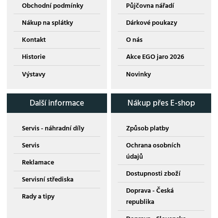
Obchodní podmínky
Půjčovna nářadí
Nákup na splátky
Dárkové poukazy
Kontakt
O nás
Historie
Akce EGO jaro 2026
Výstavy
Novinky
Další informace
Nákup přes E-shop
Servis - náhradní díly
Způsob platby
Servis
Ochrana osobních
údajů
Reklamace
Dostupnosti zboží
Servisní střediska
Doprava - Česká
Rady a tipy
republika