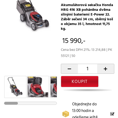
Akumulátorová sekačka Honda
HRG 416 XB poháněna dvěma
silnými bateriemi E-Power 22.
Záběr sečení 34 cm, sběrný koš
o objemu 35 l, hmotnost 11,75
kg.
15 990,-
Cena bez DPH 21%: 13 214,88 | PK
55121 | 50
-
+
KOUPIT
Objednejte do
13:00 hodin a
odešleme ještě