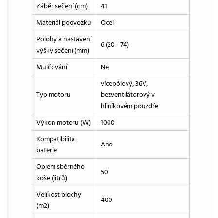
Záběr sečení (cm)
41
Materiál podvozku
Ocel
Polohy a nastavení
6 (20 - 74)
výšky sečení (mm)
Mulčování
Ne
vícepólový, 36V,
Typ motoru
bezventilátorový v
hliníkovém pouzdře
Výkon motoru (W)
1000
Kompatibilita
Ano
baterie
Objem sběrného
50
koše (litrů)
Velikost plochy
400
(m2)