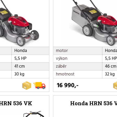
Honda
motor
Hond
5,5 HP
výkon
5,5 HP
41 cm
záběr
46 cm
30 kg
hmotnost
32 kg
16 990,-
HRN 536 VK
Honda HRN 536 