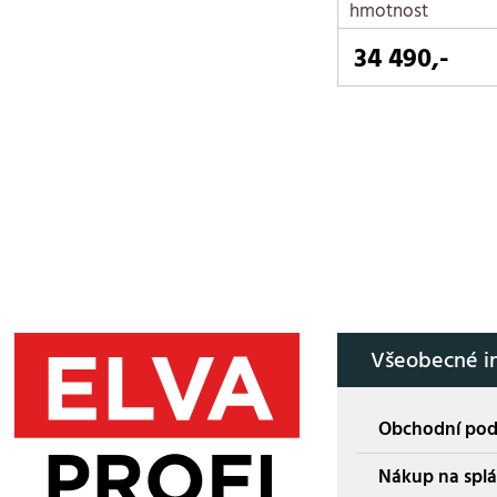
hmotnost
34 490,-
Všeobecné i
Obchodní po
Nákup na splá