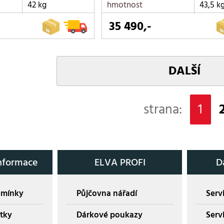
42 kg
hmotnost
43,5 k
35 490,-
DALŠÍ
strana:
1
nformace
ELVA PROFI
D
dmínky
Půjčovna nářadí
Servi
tky
Dárkové poukazy
Serv