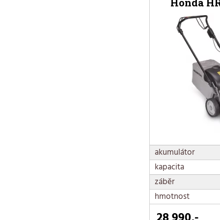
Honda HR
akumulátor
kapacita
záběr
hmotnost
28 990,-