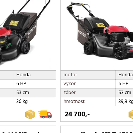
Honda
motor
Honda
6 HP
výkon
6 HP
53 cm
záběr
53 cm
36 kg
hmotnost
39,9 k
24 700,-