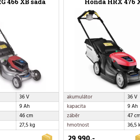
G 466 XB sada
Honda HRX 476 
36 V
akumulátor
36 V
9 Ah
kapacita
9 Ah
46 cm
záběr
47 c
27,5 kg
hmotnost
36,5 
29 990,-