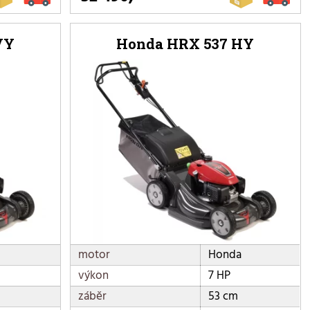
VY
Honda HRX 537 HY
motor
Honda
výkon
7 HP
záběr
53 cm