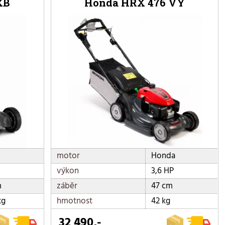
XB
Honda HRX 476 VY
motor
Honda
výkon
3,6 HP
m
záběr
47 cm
kg
hmotnost
42 kg
32 490,-