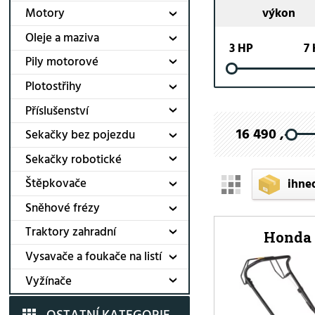
Motory
výkon
Oleje a maziva
3 HP
7
Pily motorové
Plotostřihy
Příslušenství
16 490 ,-
Sekačky bez pojezdu
Sekačky robotické
Štěpkovače
ihne
Sněhové frézy
Traktory zahradní
Honda 
Vysavače a foukače na listí
Vyžínače
OSTATNÍ KATEGORIE