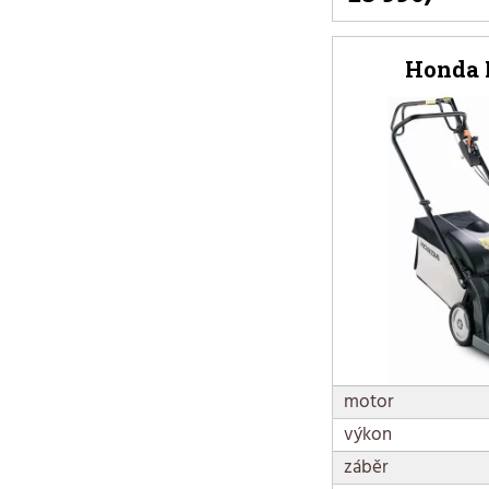
Honda 
motor
výkon
záběr