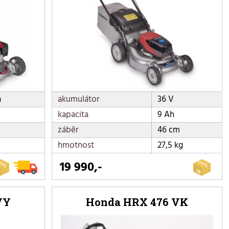
a
akumulátor
36 V
kapacita
9 Ah
záběr
46 cm
hmotnost
27,5 kg
19 990,-
VY
Honda HRX 476 VK