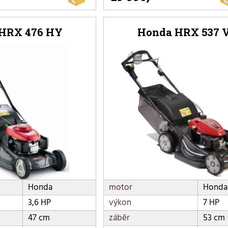
HRX 476 HY
Honda HRX 537 
Honda
motor
Honda
3,6 HP
výkon
7 HP
47 cm
záběr
53 cm