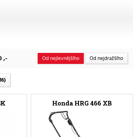
 ,-
Od nejlevnějšího
Od nejdražšího
16)
SK
Honda HRG 466 XB