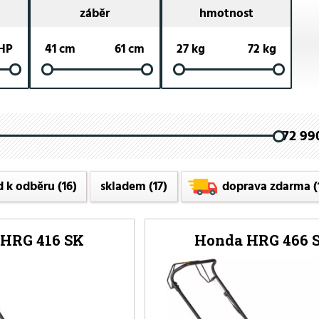
záběr
hmotnost
 HP
41 cm
61 cm
27 kg
72 kg
72 990
d k odběru
(16)
skladem
(17)
doprava zdarma
(
HRG 416 SK
Honda HRG 466 