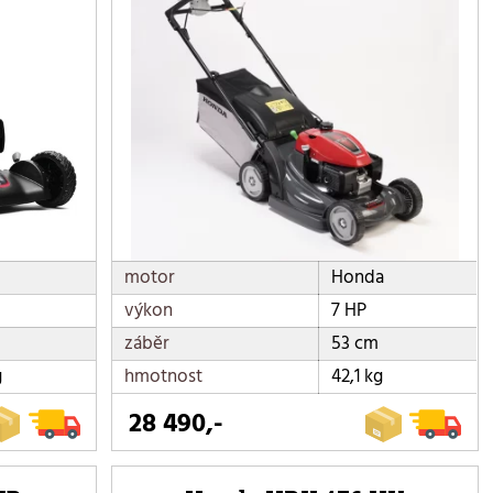
motor
Honda
výkon
7 HP
záběr
53 cm
g
hmotnost
42,1 kg
28 490,-