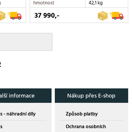
g
hmotnost
42,1 kg
37 990,-
2
alší informace
Nákup přes E-shop
s - náhradní díly
Způsob platby
is
Ochrana osobních