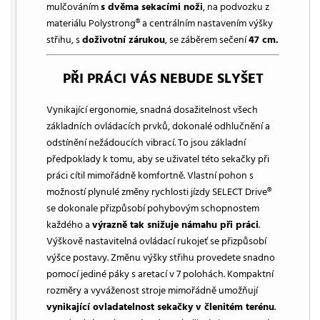
mulčováním
s dvěma sekacími noži
, na podvozku z
materiálu Polystrong® a centrálním nastavením výšky
střihu, s
doživotní zárukou
, se záběrem sečení
47 cm.
PŘI PRÁCI VÁS NEBUDE SLYŠET
Vynikající ergonomie, snadná dosažitelnost všech
základních ovládacích prvků, dokonalé odhlučnění a
odstínění nežádoucích vibrací. To jsou základní
předpoklady k tomu, aby se uživatel této sekačky při
práci cítil mimořádně komfortně. Vlastní pohon s
možností plynulé změny rychlosti jízdy SELECT Drive®
se dokonale přizpůsobí pohybovým schopnostem
každého a
výrazně tak snižuje námahu při práci
.
Výškově nastavitelná ovládací rukojeť se přizpůsobí
výšce postavy. Změnu výšky střihu provedete snadno
pomocí jediné páky s aretací v 7 polohách. Kompaktní
rozměry a vyváženost stroje mimořádně umožňují
vynikající ovladatelnost sekačky v členitém terénu
.