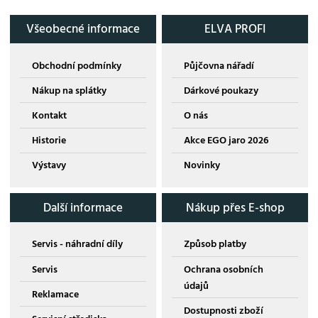
Všeobecné informace
ELVA PROFI
Obchodní podmínky
Půjčovna nářadí
Nákup na splátky
Dárkové poukazy
Kontakt
O nás
Historie
Akce EGO jaro 2026
Výstavy
Novinky
Další informace
Nákup přes E-shop
Servis - náhradní díly
Způsob platby
Servis
Ochrana osobních
údajů
Reklamace
Dostupnosti zboží