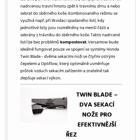
nadrcenou travní hmotu zpět k travnímu drnu a nebo
sebrat do sběrného koše. Kombinovaného režimu se
využívá např. při likvidaci spadaného listí, kdy
jednotlivé listy jsou rozmělněny na menší části a
sebrány z trávníku do sběrného koše. Takto nadrcené
listí lze bez problémů
kompostovat
. Versamow bude
ideálně fungovat pouze ve spojení se systémy Honda
Twin Blade - dvěma sekacími noži se čtyřmi ostrými
čepelemi a Optiflow, který optimálně usměrňuje
průtok vzduch sekacím zařízením a znatelně tak
zlepšuje sekací výkon.
TWIN BLADE –
DVA SEKACÍ
NOŽE PRO
EFEKTIVNĚJŠÍ
ŘEZ