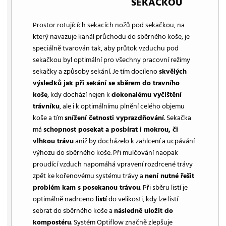
SEKAČKOU
Prostor rotujících sekacích nožů pod sekačkou, na
který navazuje kanál průchodu do sběrného koše, je
speciálně tvarován tak, aby průtok vzduchu pod
sekačkou byl optimální pro všechny pracovní režimy
sekačky a způsoby sekání. Je tím docíleno
skvělých
výsledků jak při sekání se sběrem do travního
koše
, kdy dochází nejen k
dokonalému vyčištění
trávníku
, ale i k optimálnímu plnění celého objemu
koše a tím
snížení četnosti vyprazdňování
. Sekačka
má
schopnost posekat a posbírat i mokrou, či
vlhkou trávu
aniž by docházelo k zahlcení a ucpávání
výhozu do sběrného koše. Při mulčování naopak
proudící vzduch napomáhá vpravení rozdrcené trávy
zpět ke kořenovému systému trávy a
není nutné řešit
problém kam s posekanou trávou
. Při sběru listí je
optimálně nadrceno
listí
do velikosti, kdy lze listí
sebrat do sběrného koše a
následně uložit do
kompostéru
. Systém Optiflow značně zlepšuje