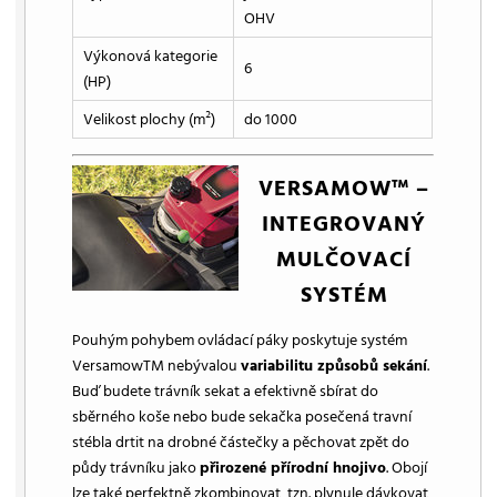
OHV
Výkonová kategorie
6
(HP)
Velikost plochy (m²)
do 1000
VERSAMOW™ –
INTEGROVANÝ
MULČOVACÍ
SYSTÉM
Pouhým pohybem ovládací páky poskytuje systém
VersamowTM nebývalou
variabilitu způsobů sekání
.
Buď budete trávník sekat a efektivně sbírat do
sběrného koše nebo bude sekačka posečená travní
stébla drtit na drobné částečky a pěchovat zpět do
půdy trávníku jako
přirozené přírodní hnojivo
. Obojí
lze také perfektně zkombinovat, tzn. plynule dávkovat