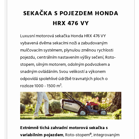
SEKAČKA S POJEZDEM HONDA
HRX 476 VY
Luxusní motorová sekačka Honda HRX 476 VY
vybavená dvěma sekacími noži a zabudovaným
mulčovacím systémem, plynulou změnou rychlosti
pojezdu, centrálním nastavením výšky sečení, Roto-
stopem, silným motorem, odolným podvozkem a
snadným ovládáním. Svou velikostí a výkonem
odpovídá spolehlivé údržbě travnatých ploch o
rozloze 1000 - 1500 m².
Extrémně tichá zahradní motorová sekačka s
variabilním pojezdem
, Roto-stopem®, integrovaným