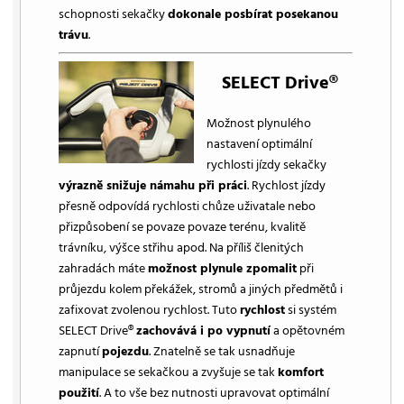
schopnosti sekačky
dokonale posbírat posekanou
trávu
.
SELECT Drive®
Možnost plynulého
nastavení optimální
rychlosti jízdy sekačky
výrazně snižuje námahu při práci
. Rychlost jízdy
přesně odpovídá rychlosti chůze uživatale nebo
přizpůsobení se povaze povaze terénu, kvalitě
trávníku, výšce střihu apod. Na příliš členitých
zahradách máte
možnost plynule zpomalit
při
průjezdu kolem překážek, stromů a jiných předmětů i
zafixovat zvolenou rychlost. Tuto
rychlost
si systém
SELECT Drive®
zachovává i po vypnutí
a opětovném
zapnutí
pojezdu
. Znatelně se tak usnadňuje
manipulace se sekačkou a zvyšuje se tak
komfort
použití
. A to vše bez nutnosti upravovat optimální