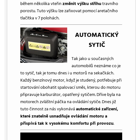
během několika vteřin
změnit výšku střihu
travního
porostu. Tuto výšku lze zafixovat pomocí aretačního
tlačítka v 7 polohách.
AUTOMATICKÝ
SYTIČ
Tak jako u současných
automobilů neznáme co je
to sytič, tak je tomu dnes i u motorů na sekačkách.
Každý benzínový motor, když je studený, potřebuje při
startování obohatit spalovací směs, kterou do motoru
připravuje karburátor, opatřený sytičem. Dříve byla na
motorech zvláštní páčka na ovládání sytiče. Dnes již
tuto činnost za nás vykonává
automatické zařízení,
které znatelně usnadňuje ovládání motoru a
přispívá tak k vysokému komfortu při provozu
.