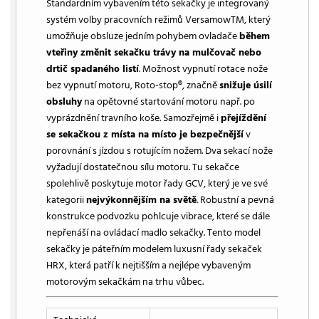
Standardním vybavením této sekačky je integrovaný
systém volby pracovních režimů VersamowTM, který
umožňuje obsluze jedním pohybem ovladače
během
vteřiny změnit sekačku trávy na mulčovač nebo
drtič spadaného listí
. Možnost vypnutí rotace nože
bez vypnutí motoru, Roto-stop®, značně
snižuje úsilí
obsluhy
na opětovné startování motoru např. po
vyprázdnění travního koše. Samozřejmě i
přejíždění
se sekačkou z místa na místo je bezpečnější
v
porovnání s jízdou s rotujícím nožem. Dva sekací nože
vyžadují dostatečnou sílu motoru. Tu sekačce
spolehlivě poskytuje motor řady GCV, který je ve své
kategorii
nejvýkonnějším na světě
. Robustní a pevná
konstrukce podvozku pohlcuje vibrace, které se dále
nepřenáší na ovládací madlo sekačky. Tento model
sekačky je páteřním modelem luxusní řady sekaček
HRX, která patří k nejtišším a nejlépe vybaveným
motorovým sekačkám na trhu vůbec.