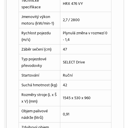
Technické
HRX 476 VY
specifikace
Jmenovitý výkon
2,7 / 2800
motoru (kW/min-1)
Rychlost pojezdu
Plynulá změna v rozmezí 0
(m/s)
- 1,4
Záběr sečení (cm)
47
Typ pojezdové
SELECT Drive
převodovky
Startování
Ruční
Suchá hmotnost (kg)
42
Rozměry stroje (L x Š
1545 x 530 x 960
x V) (mm)
Objem palivové
0,91
nádrže (litrů)
Zdvihový objem