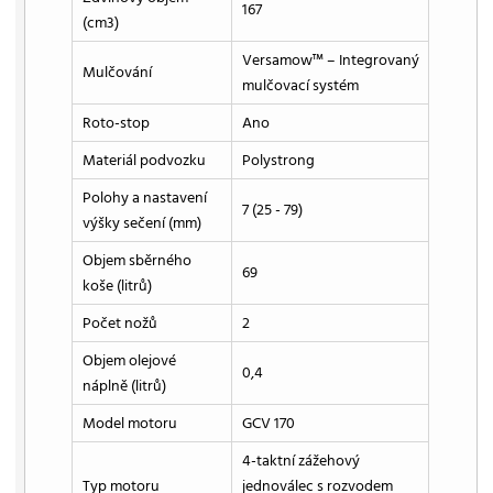
167
(cm3)
Versamow™ – Integrovaný
Mulčování
mulčovací systém
Roto-stop
Ano
Materiál podvozku
Polystrong
Polohy a nastavení
7 (25 - 79)
výšky sečení (mm)
Objem sběrného
69
koše (litrů)
Počet nožů
2
Objem olejové
0,4
náplně (litrů)
Model motoru
GCV 170
4-taktní zážehový
Typ motoru
jednoválec s rozvodem