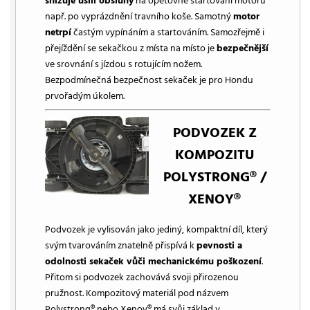
snižuje úsilí obsluhy
na opětovné startování motoru
např. po vyprázdnění travního koše. Samotný
motor
netrpí
častým vypínáním a startováním. Samozřejmě i
přejíždění se sekačkou z místa na místo je
bezpečnější
ve srovnání s jízdou s rotujícím nožem.
Bezpodmínečná bezpečnost sekaček je pro Hondu
prvořadým úkolem.
PODVOZEK Z
KOMPOZITU
POLYSTRONG® /
XENOY®
Podvozek je vylisován jako jediný, kompaktní díl, který
svým tvarováním znatelně přispívá k
pevnosti a
odolnosti sekaček vůči mechanickému poškození
.
Přitom si podvozek zachovává svoji přirozenou
pružnost. Kompozitový materiál pod názvem
Polystrong® nebo Xenoy® má svůj základ v