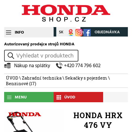
CZ
SK
Můj účet
OBJEDNÁVKA
INFO
Autorizovaný prodejce strojů HONDA
vyhledat
Nákup na splátky
+420 774 796 602
ÚVOD
\
Zahradní technika
\
Sekačky s pojezdem
\
Benzinové
(17)
MENU
ÚVOD
HONDA HRX
476 VY