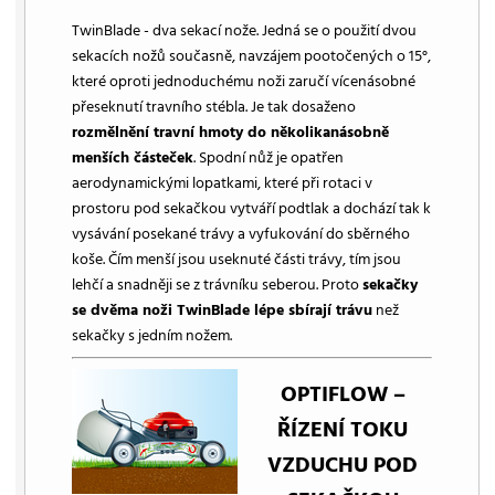
TwinBlade - dva sekací nože. Jedná se o použití dvou
sekacích nožů současně, navzájem pootočených o 15°,
které oproti jednoduchému noži zaručí vícenásobné
přeseknutí travního stébla. Je tak dosaženo
rozmělnění travní hmoty do několikanásobně
menších částeček
. Spodní nůž je opatřen
aerodynamickými lopatkami, které při rotaci v
prostoru pod sekačkou vytváří podtlak a dochází tak k
vysávání posekané trávy a vyfukování do sběrného
koše. Čím menší jsou useknuté části trávy, tím jsou
lehčí a snadněji se z trávníku seberou. Proto
sekačky
se dvěma noži TwinBlade lépe sbírají trávu
než
sekačky s jedním nožem.
OPTIFLOW –
ŘÍZENÍ TOKU
VZDUCHU POD