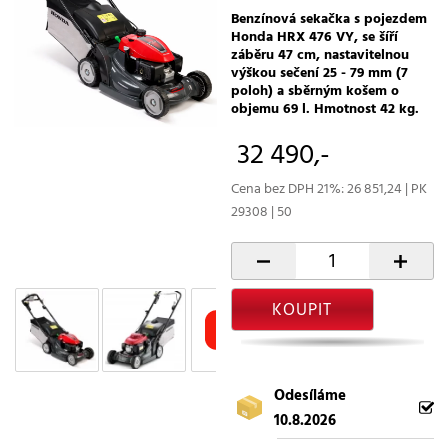
Benzínová sekačka s pojezdem
Honda HRX 476 VY, se šíří
záběru 47 cm, nastavitelnou
výškou sečení 25 - 79 mm (7
poloh) a sběrným košem o
objemu 69 l. Hmotnost 42 kg.
32 490,-
Cena bez DPH 21%: 26 851,24 | PK
29308 | 50
-
+
KOUPIT
Odesíláme
10.8.2026