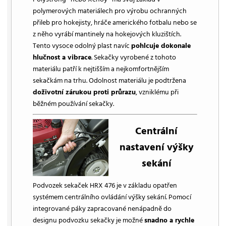
polymerových materiálech pro výrobu ochranných
přileb pro hokejisty, hráče amerického fotbalu nebo se
z něho vyrábí mantinely na hokejových kluzištích.
Tento vysoce odolný plast navíc
pohlcuje dokonale
hlučnost a vibrace
. Sekačky vyrobené z tohoto
materiálu patří k nejtišším a nejkomfortnějším
sekačkám na trhu. Odolnost materiálu je podtržena
doživotní zárukou proti průrazu
, vzniklému při
běžném používání sekačky.
Centrální
nastavení výšky
sekání
Podvozek sekaček HRX 476 je v základu opatřen
systémem centrálního ovládání výšky sekání. Pomocí
integrované páky zapracované nenápadně do
designu podvozku sekačky je možné
snadno a rychle