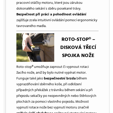
pracovní otáčky motoru, které jsou zárukou
dokonalého sekání s sběru posekané trávy.
Bezpečnost při práci a pohodlnost ovládání
zajišťuje zcela intuitivní ovládání pomocí ergonomicky
tavrovaného madla.
ROTO-STOP® –
DISKOVÁ TŘECÍ
SPOJKA NOŽE
Roto-stop® umožňuje zapnout či vypnout rotaci
žacího nože, aniž by bylo nutné vypínat motor.
Funguje také jako
bezpečnostní brzda
během
vyprazdňování sběrného koše, při odklízení
případných překážek z trávníku během sekání a při
přejezdu sekačky po nezpevněných nebo štěrkových
plochách za pomoci vlastního pojezdu. Možnost
vypnutí rotace nože bez vypnutí motoru značně