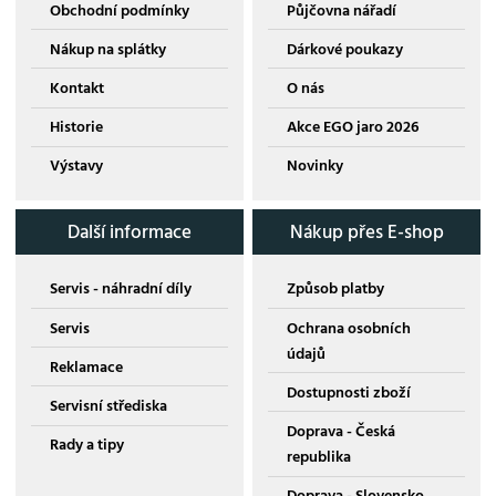
Obchodní podmínky
Půjčovna nářadí
Nákup na splátky
Dárkové poukazy
Kontakt
O nás
Historie
Akce EGO jaro 2026
Výstavy
Novinky
Další informace
Nákup přes E-shop
Servis - náhradní díly
Způsob platby
Servis
Ochrana osobních
údajů
Reklamace
Dostupnosti zboží
Servisní střediska
Doprava - Česká
Rady a tipy
republika
Doprava - Slovensko