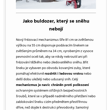
Jako buldozer, který se sněhu
nebojí
Nový frézovací mechanizmus šíře 81 cm se zvětšenou
výškou na 55 cm disponuje podávacím šnekem se
zvětšeným průměrem na 34 cm, vyrobeným z vysoce
pevnostní oceli tak, aby se nikdy nekroutil ani při
frézování těžkého nebo zledovatělého sněhu. Břit
šneku je vybaven po obvodu kovanými zuby, které
pomáhají efektivně
rozdrtit i ledovou vrstvu
nebo
delší dobu uleželý nebo udusaný sníh. Celý
mechanizmus je navíc chráněn proti poškození
ochranným systémem střižných bezpečnostních
šroubů, které se v případě nadměrného přetížení nebo
zablokování šneku cizím předmětem přestřihnou
dříve, než dojde k destrukci převodovky. Samotný