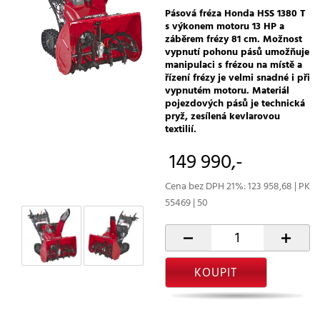
Pásová fréza Honda HSS 1380 T
s výkonem motoru 13 HP a
záběrem frézy 81 cm. Možnost
vypnutí pohonu pásů umožňuje
manipulaci s frézou na místě a
řízení frézy je velmi snadné i při
vypnutém motoru. Materiál
pojezdových pásů je technická
pryž, zesílená kevlarovou
textilií.
149 990,-
Cena bez DPH 21%: 123 958,68 | PK
55469 | 50
-
+
KOUPIT