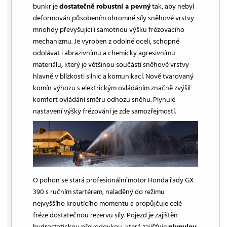
bunkr je
dostatečně robustní a pevný
tak, aby nebyl
deformován působením ohromné síly sněhové vrstvy
mnohdy převyšující i samotnou výšku frézovacího
mechanizmu. Je vyroben z odolné oceli, schopné
odolávat i abrazivnímu a chemicky agresivnímu
materiálu, který je většinou součástí sněhové vrstvy
hlavně v blízkosti silnic a komunikací. Nově tvarovaný
komín výhozu s elektrickým ovládáním značně zvýšil
komfort ovládání směru odhozu sněhu. Plynulé
nastavení výšky frézování je zde samozřejmostí.
O pohon se stará profesionální motor Honda řady GX
390 s ručním startérem, naladěný do režimu
nejvyššího kroutícího momentu a propůjčuje celé
fréze dostatečnou rezervu síly. Pojezd je zajištěn
hydrostatickou převodovkou, která zajišťuje
plynulou