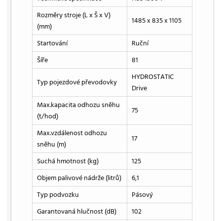
Rozměry stroje (L x Š x V)
1485 x 835 x 1105
(mm)
Startování
Ruční
Šíře
81
HYDROSTATIC
Typ pojezdové převodovky
Drive
Max.kapacita odhozu sněhu
75
(t/hod)
Max.vzdálenost odhozu
17
sněhu (m)
Suchá hmotnost (kg)
125
Objem palivové nádrže (litrů)
6,1
Typ podvozku
Pásový
Garantovaná hlučnost (dB)
102