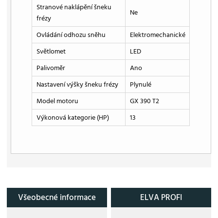
Stranové naklápění šneku
Ne
frézy
Ovládání odhozu sněhu
Elektromechanické
Světlomet
LED
Palivoměr
Ano
Nastavení výšky šneku frézy
Plynulé
Model motoru
GX 390 T2
Výkonová kategorie (HP)
13
Všeobecné informace
ELVA PROFI