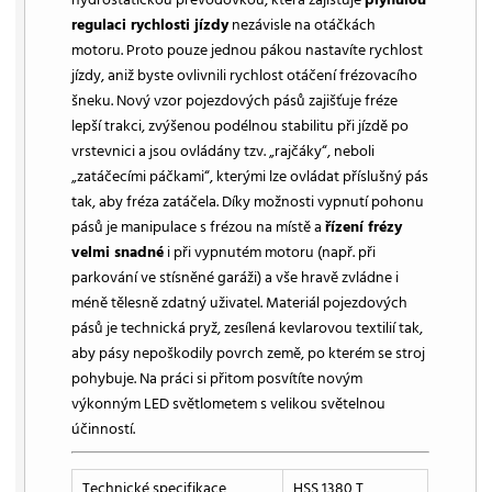
regulaci rychlosti jízdy
nezávisle na otáčkách
motoru. Proto pouze jednou pákou nastavíte rychlost
jízdy, aniž byste ovlivnili rychlost otáčení frézovacího
šneku. Nový vzor pojezdových pásů zajišťuje fréze
lepší trakci, zvýšenou podélnou stabilitu při jízdě po
vrstevnici a jsou ovládány tzv. „rajčáky“, neboli
„zatáčecími páčkami“, kterými lze ovládat příslušný pás
tak, aby fréza zatáčela. Díky možnosti vypnutí pohonu
pásů je manipulace s frézou na místě a
řízení frézy
velmi snadné
i při vypnutém motoru (např. při
parkování ve stísněné garáži) a vše hravě zvládne i
méně tělesně zdatný uživatel. Materiál pojezdových
pásů je technická pryž, zesílená kevlarovou textilií tak,
aby pásy nepoškodily povrch země, po kterém se stroj
pohybuje. Na práci si přitom posvítíte novým
výkonným LED světlometem s velikou světelnou
účinností.
Technické specifikace
HSS 1380 T