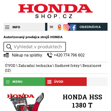
CZ
SK
Můj účet
OBJEDNÁVKA
INFO
Autorizovaný prodejce strojů HONDA
vyhledat
Nákup na splátky
+420 774 796 602
ÚVOD
\
Zahradní technika
\
Sněhové frézy
\
Benzínové
(12)
MENU
ÚVOD
HONDA HSS
1380 T