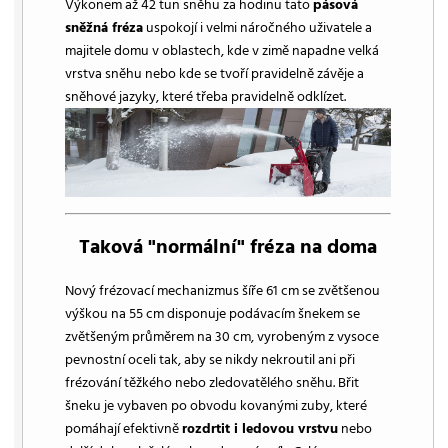
Výkonem až 42 tun sněhu za hodinu tato
pásová
sněžná fréza
uspokojí i velmi náročného uživatele a
majitele domu v oblastech, kde v zimě napadne velká
vrstva sněhu nebo kde se tvoří pravidelně závěje a
sněhové jazyky, které třeba pravidelně odklízet.
Taková "normální" fréza na doma
Nový frézovací mechanizmus šíře 61 cm se zvětšenou
výškou na 55 cm disponuje podávacím šnekem se
zvětšeným průměrem na 30 cm, vyrobeným z vysoce
pevnostní oceli tak, aby se nikdy nekroutil ani při
frézování těžkého nebo zledovatělého sněhu. Břit
šneku je vybaven po obvodu kovanými zuby, které
pomáhají efektivně
rozdrtit i ledovou vrstvu
nebo