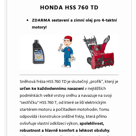
HONDA HSS 760 TD
ZDARMA sestavení a zimní olej pro 4-taktní
motory!
Sněhová fréza HSS 760 TD je skutečný „profík“, který je
určen ke každodennímu nasazení
v nejtěžších
podmínkách velké vrstvy sněhu a navazuje na svoji
"sestřičku" HSS 760 T, od které se liší elektrickým
startérem motoru a počítadlem motohodin. Tomu
odpovídá i konstrukce sněžné frézy, která přímo
ovlivňuje vlastní odklízecí výkon,
spolehlivost,
robustnost a hlavně komfort a lehkost obsluhy
.