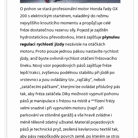
O pohon se stará profesionální motor Honda řady GX
200 s elektrickým startérem, naladěný do režimu
nejvyššího kroutícího momentu a propůjčuje celé
fréze dostatečnou rezervu síly. Pojezd je zajištěn
hydrostatickou převodovkou, která zajišťuje
plynulou
regulaci rychlosti jízdy
nezávisle na otáčkách
motoru. Proto pouze jednou pákou nastavíte rychlost
jízdy, aniž byste ovlivnili rychlost otáčení frézovacího
šneku. Nový vzor pojezdových pásů zajišťuje fréze
lepší trakci, zvýšenou podélnou stabilitu při jízdě po
vrstevnici a jsou ovládány tzv. „rajčáky“, neboli
„zatáčecími páčkami“, kterými lze ovládat příslušný pás
tak, aby fréza zatáčela. Díky možnosti vypnutí pohonu
pásů je manipulace s frézou na místě a **řízení frézy
velmi snadné i při vypnutém motoru (např. při
parkování ve stísněné garáži) a vše hravě zvládne i
méně tělesně zdatný uživatel. Materiál pojezdových
pásů je technická pryž, zesílená kevlarovou textilií tak,
aby pásy nepoškodily povrch země, po kterém se stroj