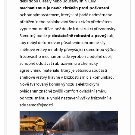
delší dobu uleželý nebo udusaný sníh. Celý
mechanizmus je navíc chráněn proti poškození
ochranným systémem, který v případě nadměrného
přetížení nebo zablokování šneku cizím předmětem
vypne motor dříve, než dojde k destrukci převodovky.
Samotný bunkr je
dostatečně robustní a pevný
tak,
aby nebyl deformován působením ohromné síly
sněhové vrstvy mnohdy převyšující i samotnou výšku
frézovacího mechanizmu. Je vyroben z odolné oceli,
schopné odolávat i abrazivnímu a chemicky
agresivnímu materiálu, který je většinou součástí
sněhové vrstvy hlavně v blízkosti silnic a komunikací.
Nově tvarovaný komín výhozu s elektrickým
ovládáním značně zvýšil komfort ovládání směru
odhozu sněhu. Plynulé nastavení výšky frézování je
zde samozřejmostí.