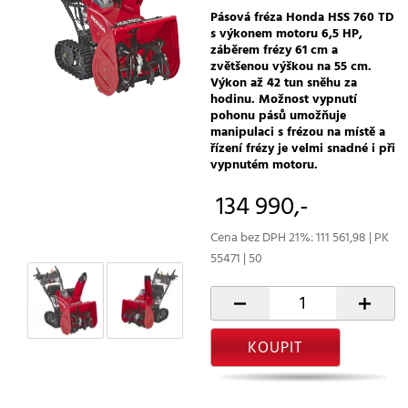
Pásová fréza Honda HSS 760 TD
s výkonem motoru 6,5 HP,
záběrem frézy 61 cm a
zvětšenou výškou na 55 cm.
Výkon až 42 tun sněhu za
hodinu. Možnost vypnutí
pohonu pásů umožňuje
manipulaci s frézou na místě a
řízení frézy je velmi snadné i při
vypnutém motoru.
134 990,-
Cena bez DPH 21%: 111 561,98 | PK
55471 | 50
-
+
KOUPIT