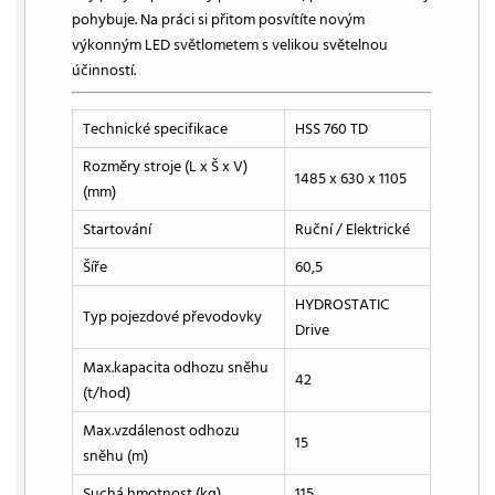
pohybuje. Na práci si přitom posvítíte novým
výkonným LED světlometem s velikou světelnou
účinností.
Technické specifikace
HSS 760 TD
Rozměry stroje (L x Š x V)
1485 x 630 x 1105
(mm)
Startování
Ruční / Elektrické
Šíře
60,5
HYDROSTATIC
Typ pojezdové převodovky
Drive
Max.kapacita odhozu sněhu
42
(t/hod)
Max.vzdálenost odhozu
15
sněhu (m)
Suchá hmotnost (kg)
115