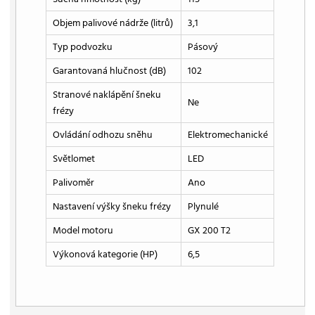
Objem palivové nádrže (litrů)
3,1
Typ podvozku
Pásový
Garantovaná hlučnost (dB)
102
Stranové naklápění šneku
Ne
frézy
Ovládání odhozu sněhu
Elektromechanické
Světlomet
LED
Palivoměr
Ano
Nastavení výšky šneku frézy
Plynulé
Model motoru
GX 200 T2
Výkonová kategorie (HP)
6,5