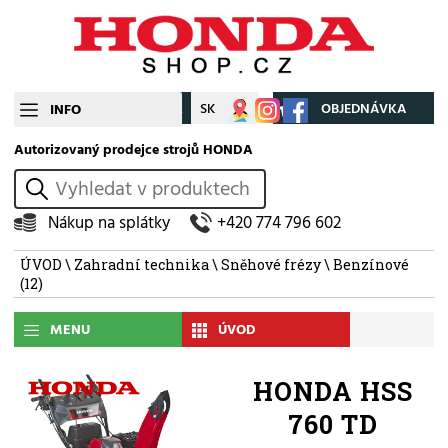
CZ
SK
Můj účet
OBJEDNÁVKA
INFO
Autorizovaný prodejce strojů HONDA
vyhledat
Nákup na splátky
+420 774 796 602
ÚVOD
\
Zahradní technika
\
Sněhové frézy
\
Benzínové
(12)
MENU
ÚVOD
HONDA HSS
760 TD