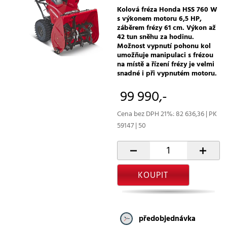
Kolová fréza Honda HSS 760 W
s výkonem motoru 6,5 HP,
záběrem frézy 61 cm. Výkon až
42 tun sněhu za hodinu.
Možnost vypnutí pohonu kol
umožňuje manipulaci s frézou
na místě a řízení frézy je velmi
snadné i při vypnutém motoru.
99 990,-
Cena bez DPH 21%: 82 636,36 | PK
59147 | 50
-
+
KOUPIT
předobjednávka