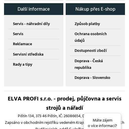
Další informace
Nákup přes E-shop
Servis - náhradní díly
Způsob platby
Servis
Ochrana osobních
údajů
Reklamace
Dostupnosti zboží
Servisní střediska
Doprava - Česká
Rady a tipy
republika
Doprava - Slovensko
ELVA PROFI s.r.o. - prodej, půjčovna a servis
strojů a nářadí
Pištín 134, 373 46 Pištín, IČ: 26086654, DIČ: CZ26086654
Máte zájem
Zapsáno v obchodním rejstříku vedeném Krajským soudem v Českých
o více informací?