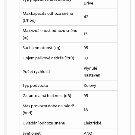
Drive
Max.kapacita odhozu sněhu
42
(t/hod)
Max.vzdálenost odhozu sněhu
15
(m)
Suchá hmotnost (kg)
95
Objem palivové nádrže (litrů)
3,1
Plynulé
Počet rychlostí
nastavení
Typ podvozku
Kolový
Garantovaná hlučnost (dB)
95
Max.provozní doba na nádrž
1,8
(hod)
Ovládání odhozu sněhu
Elektrické
Světlomet
ANO