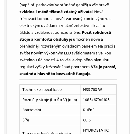
(např. při parkování ve stísněné garáži) a vše hravě
zvládne i méně tělesně zdatný uživatel
. Nová
frézovací komora a nově tvarovaný komín výhozu s
elektrickým ovládáním značně zefektivnil kvalitu
úklidu a vzdálenost odhozu sněhu.
Pocit solidnosti
stroje a komfortu obsluhy
je umocněn nově a
přehledněji rozvrženým ovládacím panelem. Na práci si
svítíte novým výkonným LED světlometem s velikou
světelnou účinností. A to vše je doplněno plynulou
regulací výšky frézování nad povrchem.
Vše je prosté,
snadné a hlavně to bezvadně funguje
.
Technické specifikace
HSS 760 W
Rozměry stroje (L x Š x V) (mm)
1485x670x1105
Startování
Ruční
Šíře
60,5
HYDROSTATIC
Typ pojezdové převodovky