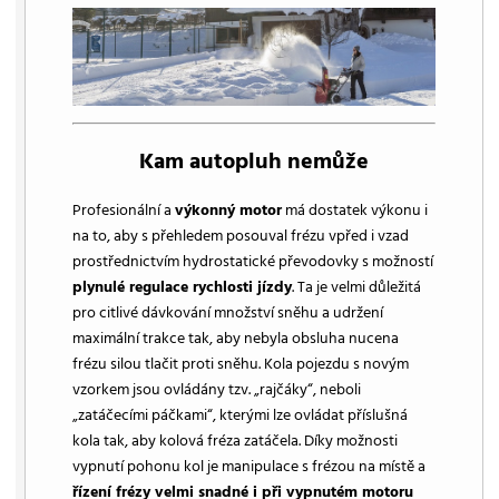
Kam autopluh nemůže
Profesionální a
výkonný motor
má dostatek výkonu i
na to, aby s přehledem posouval frézu vpřed i vzad
prostřednictvím hydrostatické převodovky s možností
plynulé regulace rychlosti jízdy
. Ta je velmi důležitá
pro citlivé dávkování množství sněhu a udržení
maximální trakce tak, aby nebyla obsluha nucena
frézu silou tlačit proti sněhu. Kola pojezdu s novým
vzorkem jsou ovládány tzv. „rajčáky“, neboli
„zatáčecími páčkami“, kterými lze ovládat příslušná
kola tak, aby kolová fréza zatáčela. Díky možnosti
vypnutí pohonu kol je manipulace s frézou na místě a
řízení frézy velmi snadné i při vypnutém motoru