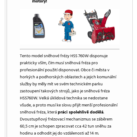
motory!
Tento model sněhové frézy HSS 760W disponuje
prakticky vším, čím musí sněhová fréza pro
profesionální použití disponovat. Obce či města v
horkých a podhorských oblastech a jejich komunální
služby by měly mít ve svém technickém parku
zastoupení takových strojů, jako je sněhová fréza
HSS760W. Velká úklidová technika se nedostane
všude, a proto musí ke slovu přijít menší profesionální
sněhová fréza, která
práci spolehlivě dodělá
.
Dvoustupňový frézovací mechanizmus se záběrem
60,5 cm je schopen zpracovat cca 42 tun sněhu za
hodinu a odhodit jej do vzdálenosti až 14 m.