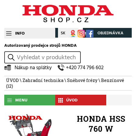
CZ
SK
Můj účet
OBJEDNÁVKA
INFO
Autorizovaný prodejce strojů HONDA
vyhledat
Nákup na splátky
+420 774 796 602
ÚVOD
\
Zahradní technika
\
Sněhové frézy
\
Benzínové
(12)
MENU
ÚVOD
HONDA HSS
760 W