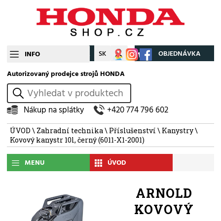
CZ
SK
Můj účet
OBJEDNÁVKA
INFO
Autorizovaný prodejce strojů HONDA
vyhledat
Nákup na splátky
+420 774 796 602
ÚVOD
\
Zahradní technika
\
Příslušenství
\
Kanystry
\
Kovový kanystr 10l, černý (6011-X1-2001)
MENU
ÚVOD
ARNOLD
KOVOVÝ