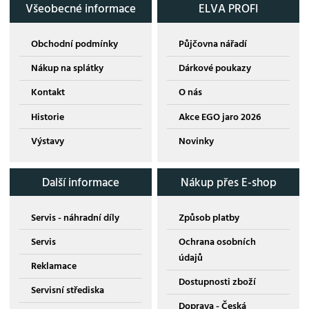
Všeobecné informace
ELVA PROFI
Obchodní podmínky
Půjčovna nářadí
Nákup na splátky
Dárkové poukazy
Kontakt
O nás
Historie
Akce EGO jaro 2026
Výstavy
Novinky
Další informace
Nákup přes E-shop
Servis - náhradní díly
Způsob platby
Servis
Ochrana osobních
údajů
Reklamace
Dostupnosti zboží
Servisní střediska
Doprava - Česká