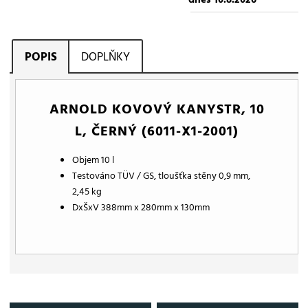
POPIS
DOPLŇKY
ARNOLD KOVOVÝ KANYSTR, 10
L, ČERNÝ (6011-X1-2001)
Objem 10 l
Testováno TÜV / GS, tloušťka stěny 0,9 mm,
2,45 kg
DxŠxV 388mm x 280mm x 130mm