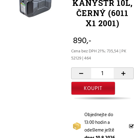
KANYSTR 10L,
ČERNÝ (6011
X1 2001)
890,-
Cena bez DPH 21%: 735,54 | PK
52129 | 464
-
+
KOUPIT
Objednejte do
13:00 hodin a
odešleme ještě
dnes 10.8.2026