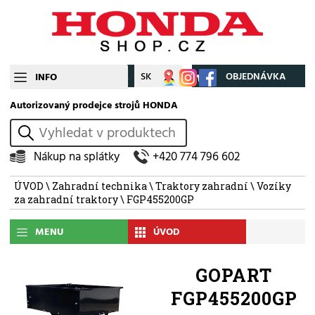
CZ
SK
Můj účet
OBJEDNÁVKA
INFO
Autorizovaný prodejce strojů HONDA
vyhledat
Nákup na splátky
+420 774 796 602
ÚVOD
\
Zahradní technika
\
Traktory zahradní
\
Vozíky
za zahradní traktory
\ FGP455200GP
MENU
ÚVOD
GOPART
FGP455200GP