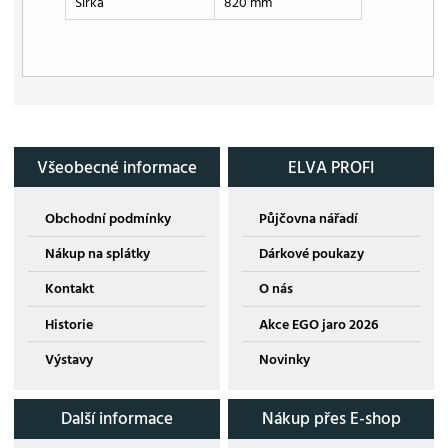
Šířka
820 mm
Všeobecné informace
ELVA PROFI
Obchodní podmínky
Půjčovna nářadí
Nákup na splátky
Dárkové poukazy
Kontakt
O nás
Historie
Akce EGO jaro 2026
Výstavy
Novinky
Další informace
Nákup přes E-shop