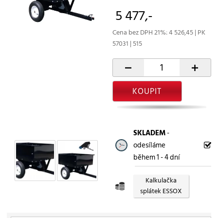
5 477,-
Cena bez DPH 21%: 4 526,45 | PK
57031 | 515
-
+
KOUPIT
SKLADEM
-
odesíláme
během 1 - 4 dní
Kalkulačka
splátek ESSOX