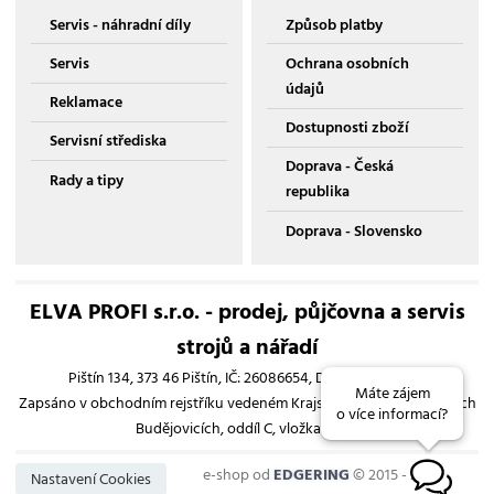
Servis - náhradní díly
Způsob platby
Servis
Ochrana osobních
údajů
Reklamace
Dostupnosti zboží
Servisní střediska
Doprava - Česká
Rady a tipy
republika
Doprava - Slovensko
ELVA PROFI s.r.o. - prodej, půjčovna a servis
strojů a nářadí
Pištín 134, 373 46 Pištín, IČ: 26086654, DIČ: CZ26086654
Máte zájem
Zapsáno v obchodním rejstříku vedeném Krajským soudem v Českých
o více informací?
Budějovicích, oddíl C, vložka 13193
e-shop od
EDGERING
© 2015 - 2026
B
Nastavení Cookies