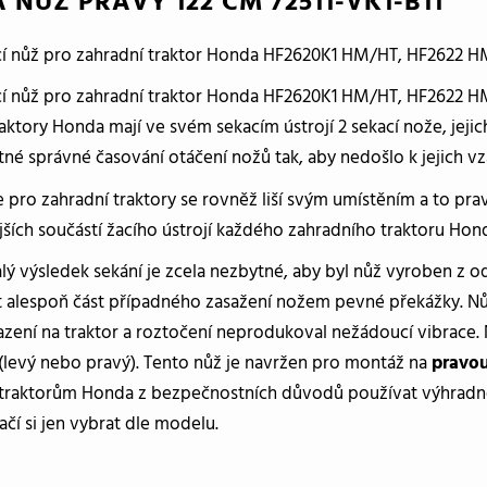
NŮŽ PRAVÝ 122 CM 72511-VK1-B11
cí nůž pro zahradní traktor Honda HF2620K1 HM/HT, HF2622 
cí nůž pro zahradní traktor Honda HF2620K1 HM/HT, HF2622 
aktory Honda mají ve svém sekacím ústrojí 2 sekací nože, jejic
tné správné časování otáčení nožů tak, aby nedošlo k jejich 
 pro zahradní traktory se rovněž liší svým umístěním a to prav
jších součástí žacího ústrojí každého zahradního traktoru Hon
ý výsledek sekání je zcela nezbytné, aby byl nůž vyroben z o
 alespoň část případného zasažení nožem pevné překážky. Nů
zení na traktor a roztočení neprodukoval nežádoucí vibrace. N
(levý nebo pravý). Tento nůž je navržen pro montáž na
pravou
traktorům Honda z bezpečnostních důvodů používat výhradně 
tačí si jen vybrat dle modelu.