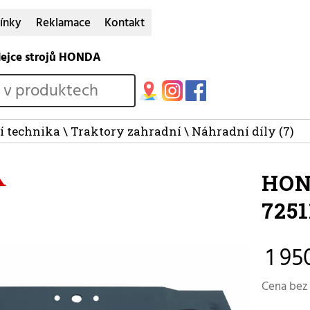
ínky
Reklamace
Kontakt
dejce strojů HONDA
í technika
\
Traktory zahradní
\
Náhradní díly
(7)
HON
7251
1 95
Cena bez 