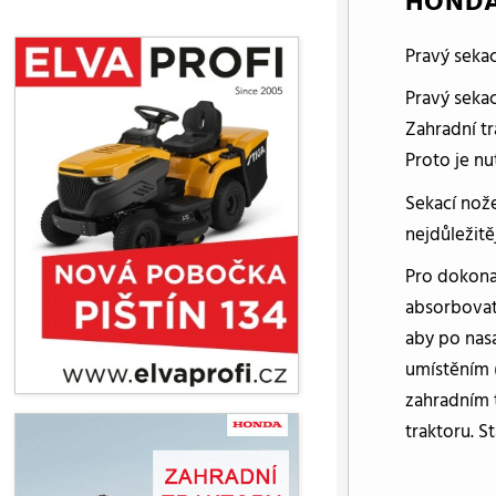
HONDA 
Pravý seka
Pravý seka
Zahradní tr
Proto je nu
Sekací nože
nejdůležitě
Pro dokonal
absorbovat
aby po nasa
umístěním 
zahradním 
traktoru. S