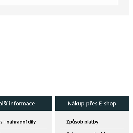
alší informace
Nákup přes E-shop
s - náhradní díly
Způsob platby