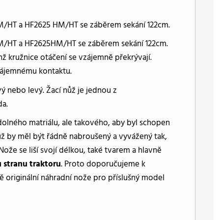
HM/HT a HF2625 HM/HT se záběrem sekání 122cm.
HM/HT a HF2625HM/HT se záběrem sekání 122cm.
hž kružnice otáčení se vzájemně překrývají.
vzájemnému kontaktu.
ý nebo levý. Žací nůž je jednou z
da.
dolného matriálu, ale takového, aby byl schopen
ž by měl být řádně nabroušený a vyvážený tak,
ože se liší svojí délkou, také tvarem a hlavně
 stranu traktoru
. Proto doporučujeme k
originální náhradní nože pro příslušný model