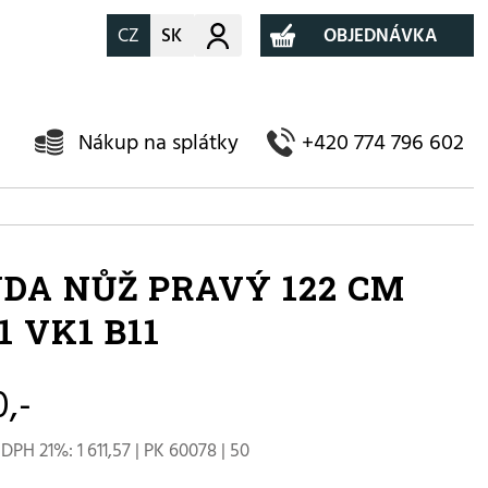
CZ
SK
Můj účet
OBJEDNÁVKA
Nákup na splátky
+420 774 796 602
DA NŮŽ PRAVÝ 122 CM
1 VK1 B11
0,-
DPH 21%: 1 611,57 | PK 60078 | 50