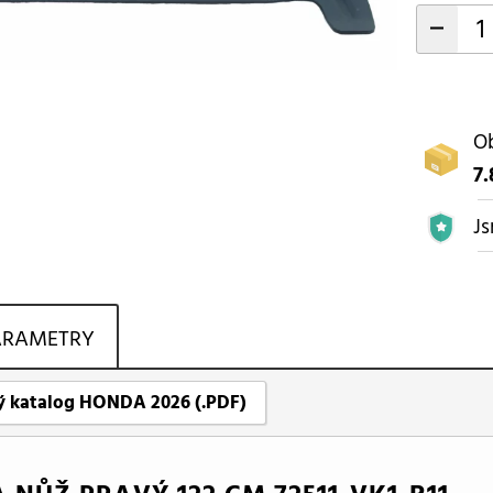
-
Ob
7.
Js
ARAMETRY
ý katalog HONDA 2026 (.PDF)