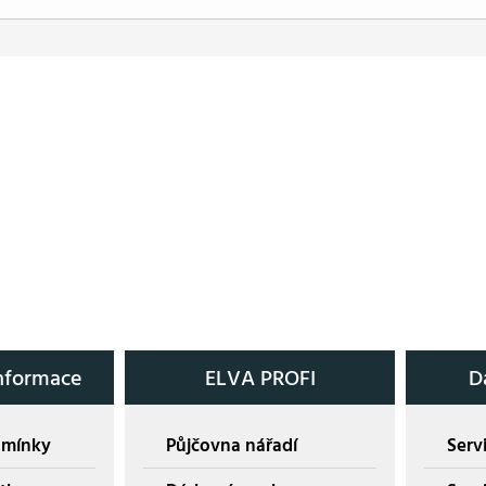
nformace
ELVA PROFI
D
dmínky
Půjčovna nářadí
Servi