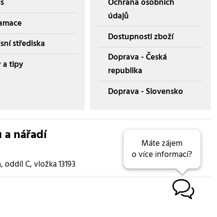
is
Ochrana osobních
údajů
amace
Dostupnosti zboží
sní střediska
Doprava - Česká
 a tipy
republika
Doprava - Slovensko
ů a nářadí
Máte zájem
o více informací?
oddíl C, vložka 13193
B