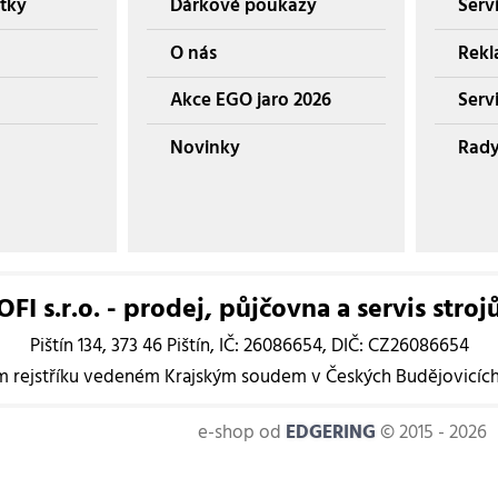
tky
Dárkové poukazy
Serv
O nás
Rekl
Akce EGO jaro 2026
Servi
Novinky
Rady
I s.r.o. - prodej, půjčovna a servis stroj
Pištín 134, 373 46 Pištín, IČ: 26086654, DIČ: CZ26086654
rejstříku vedeném Krajským soudem v Českých Budějovicích, 
e-shop od
EDGERING
© 2015 - 2026