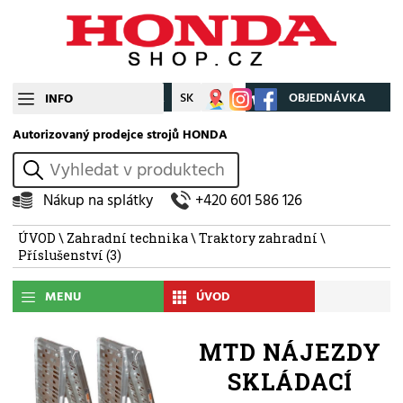
CZ
SK
Můj účet
OBJEDNÁVKA
INFO
Autorizovaný prodejce strojů HONDA
vyhledat
Nákup na splátky
+420 601 586 126
ÚVOD
\
Zahradní technika
\
Traktory zahradní
\
Příslušenství
(3)
MENU
ÚVOD
MTD NÁJEZDY
SKLÁDACÍ