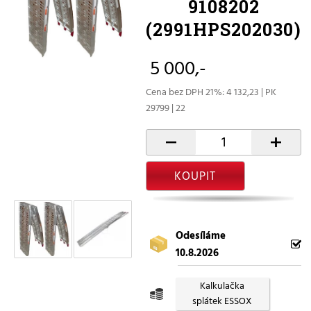
9108202
(2991HPS202030)
5 000,-
Cena bez DPH 21%: 4 132,23 | PK
29799 | 22
-
+
KOUPIT
Odesíláme
10.8.2026
Kalkulačka
splátek ESSOX