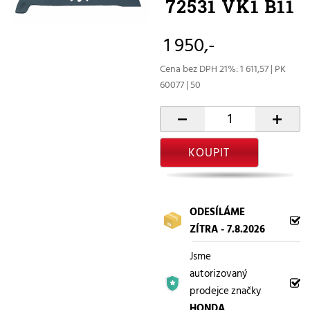
72531 VK1 B11
1 950,-
Cena bez DPH 21%: 1 611,57 | PK
60077 | 50
-
+
KOUPIT
ODESÍLÁME
ZÍTRA - 7.8.2026
Jsme
autorizovaný
prodejce značky
HONDA
.