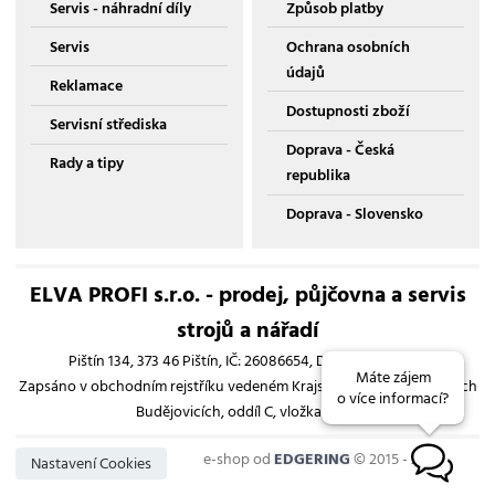
Servis - náhradní díly
Způsob platby
Servis
Ochrana osobních
údajů
Reklamace
Dostupnosti zboží
Servisní střediska
Doprava - Česká
Rady a tipy
republika
Doprava - Slovensko
ELVA PROFI s.r.o. - prodej, půjčovna a servis
strojů a nářadí
Pištín 134, 373 46 Pištín, IČ: 26086654, DIČ: CZ26086654
Máte zájem
Zapsáno v obchodním rejstříku vedeném Krajským soudem v Českých
o více informací?
Budějovicích, oddíl C, vložka 13193
e-shop od
EDGERING
© 2015 - 2026
B
Nastavení Cookies