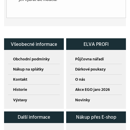
Všeobecné informace
ELVA PROFI
Obchodní podmínky
Půjčovna nářadí
Nákup na splátky
Dárkové poukazy
Kontakt
O nás
Historie
Akce EGO jaro 2026
Výstavy
Novinky
Další informace
Nákup přes E-shop