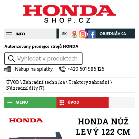
CZ
SK
Můj účet
OBJEDNÁVKA
INFO
Autorizovaný prodejce strojů HONDA
vyhledat
Nákup na splátky
+420 601 586 126
ÚVOD
\
Zahradní technika
\
Traktory zahradní
\
Náhradní díly
(7)
MENU
ÚVOD
HONDA NŮŽ
LEVÝ 122 CM