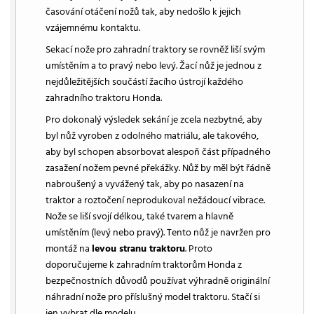
časování otáčení nožů tak, aby nedošlo k jejich
vzájemnému kontaktu.
Sekací nože pro zahradní traktory se rovněž liší svým
umístěním a to pravý nebo levý. Žací nůž je jednou z
nejdůležitějších součástí žacího ústrojí každého
zahradního traktoru Honda.
Pro dokonalý výsledek sekání je zcela nezbytné, aby
byl nůž vyroben z odolného matriálu, ale takového,
aby byl schopen absorbovat alespoň část případného
zasažení nožem pevné překážky. Nůž by měl být řádně
nabroušený a vyvážený tak, aby po nasazení na
traktor a roztočení neprodukoval nežádoucí vibrace.
Nože se liší svojí délkou, také tvarem a hlavně
umístěním (levý nebo pravý). Tento nůž je navržen pro
montáž na
levou stranu traktoru
. Proto
doporučujeme k zahradním traktorům Honda z
bezpečnostních důvodů používat výhradně originální
náhradní nože pro příslušný model traktoru. Stačí si
jen vybrat dle modelu.