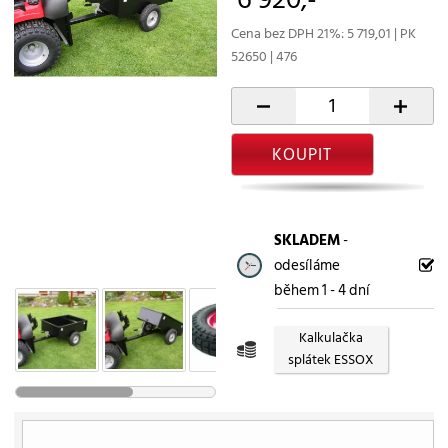
Cena bez DPH 21%: 5 719,01 | PK
52650 | 476
-
+
KOUPIT
SKLADEM
-
odesíláme
během 1 - 4 dní
Kalkulačka
splátek ESSOX