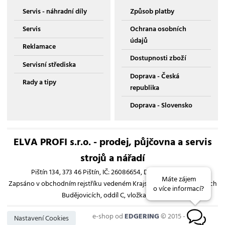
Servis - náhradní díly
Způsob platby
Servis
Ochrana osobních
údajů
Reklamace
Dostupnosti zboží
Servisní střediska
Doprava - Česká
Rady a tipy
republika
Doprava - Slovensko
ELVA PROFI s.r.o. - prodej, půjčovna a servis
strojů a nářadí
Pištín 134, 373 46 Pištín, IČ: 26086654, DIČ: CZ26086654
Máte zájem
Zapsáno v obchodním rejstříku vedeném Krajským soudem v Českých
o více informací?
Budějovicích, oddíl C, vložka 13193
e-shop od
EDGERING
© 2015 - 2026
B
Nastavení Cookies