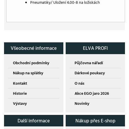
Pneumatiky/ Uložení 4.00-8 na ložiskách
Všeobecné informace
ELVA PROFI
Obchodní podmínky
Půjčovna nářadí
Nákup na splátky
Dárkové poukazy
Kontakt
O nás
Historie
Akce EGO jaro 2026
Výstavy
Novinky
Další informace
Nákup přes E-shop