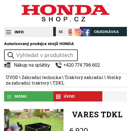
CZ
SK
Můj účet
OBJEDNÁVKA
INFO
Autorizovaný prodejce strojů HONDA
vyhledat
Nákup na splátky
+420 774 796 602
ÚVOD
\
Zahradní technika
\
Traktory zahradní
\
Vozíky
za zahradní traktory
\ TDKL
MENU
ÚVOD
VARES TDKL
6 920,-