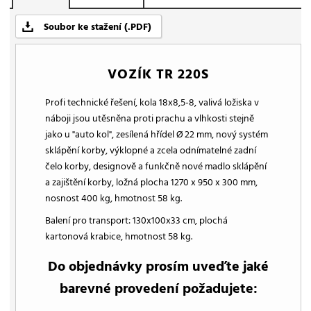
Soubor ke stažení (.PDF)
VOZÍK TR 220S
Profi technické řešení, kola 18x8,5-8, valivá ložiska v
náboji jsou utěsněna proti prachu a vlhkosti stejně
jako u "auto kol", zesílená hřídel Ø 22 mm, nový systém
sklápění korby, výklopné a zcela odnímatelné zadní
čelo korby, designově a funkčně nové madlo sklápění
a zajištění korby, ložná plocha 1270 x 950 x 300 mm,
nosnost 400 kg, hmotnost 58 kg.
Balení pro transport: 130x100x33 cm, plochá
kartonová krabice, hmotnost 58 kg.
Do objednávky prosím uveďte jaké
barevné provedení požadujete: