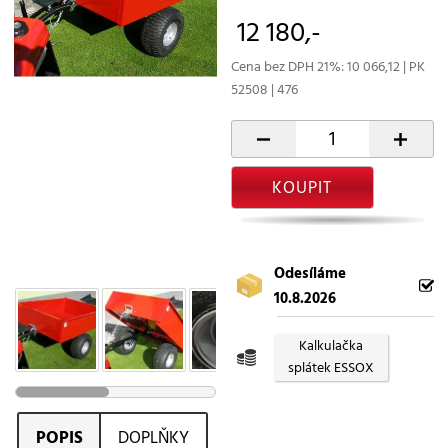
12 180,-
Cena bez DPH 21%: 10 066,12 | PK
52508 | 476
-
+
KOUPIT
Odesíláme
10.8.2026
Kalkulačka
splátek ESSOX
POPIS
DOPLŇKY