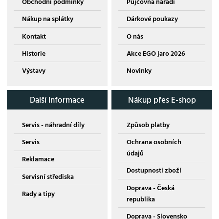
Obchodní podmínky
Půjčovna nářadí
Nákup na splátky
Dárkové poukazy
Kontakt
O nás
Historie
Akce EGO jaro 2026
Výstavy
Novinky
Další informace
Nákup přes E-shop
Servis - náhradní díly
Způsob platby
Servis
Ochrana osobních
údajů
Reklamace
Dostupnosti zboží
Servisní střediska
Doprava - Česká
Rady a tipy
republika
Doprava - Slovensko