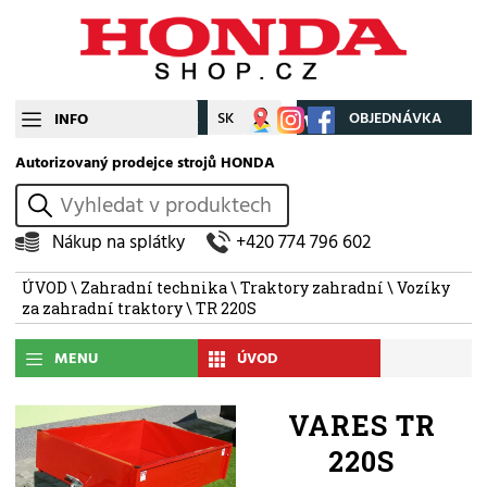
CZ
SK
Můj účet
OBJEDNÁVKA
INFO
Autorizovaný prodejce strojů HONDA
vyhledat
Nákup na splátky
+420 774 796 602
ÚVOD
\
Zahradní technika
\
Traktory zahradní
\
Vozíky
za zahradní traktory
\ TR 220S
MENU
ÚVOD
VARES TR
220S