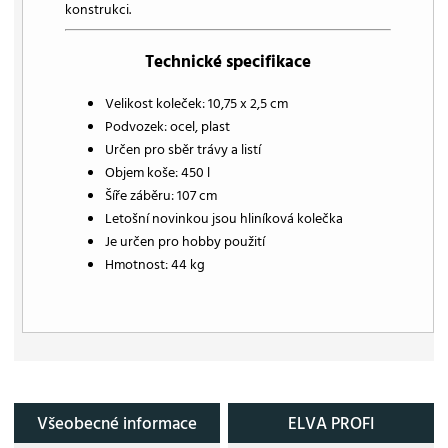
konstrukci.
Technické specifikace
Velikost koleček: 10,75 x 2,5 cm
Podvozek: ocel, plast
Určen pro sběr trávy a listí
Objem koše: 450 l
Šíře záběru: 107 cm
Letošní novinkou jsou hliníková kolečka
Je určen pro hobby použití
Hmotnost: 44 kg
Všeobecné informace
ELVA PROFI