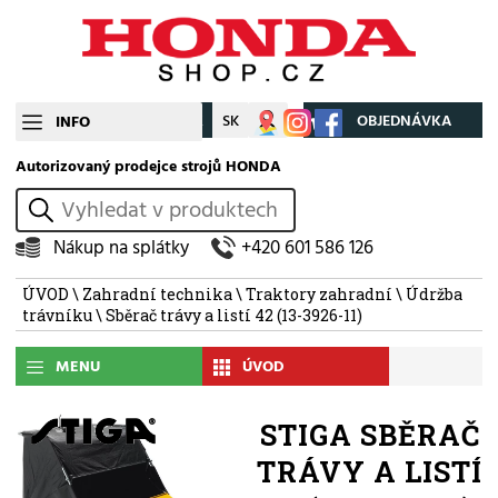
CZ
SK
Můj účet
OBJEDNÁVKA
INFO
Autorizovaný prodejce strojů HONDA
vyhledat
Nákup na splátky
+420 601 586 126
ÚVOD
\
Zahradní technika
\
Traktory zahradní
\
Údržba
trávníku
\ Sběrač trávy a listí 42 (13-3926-11)
MENU
ÚVOD
STIGA SBĚRAČ
TRÁVY A LISTÍ