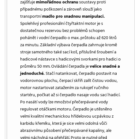
zajišťuje
mimořádnou ochranu
soustavy proti
případnému poškození a zároveň slouží jako
transportní
madlo pro snadnou manipulaci.
Spolehlivý profesionální čtyřtaktní motor je s
dostatečnou rezervou bez problémů schopen
pohánět i vodní čerpadlo o max. průtoku až 620 litrů
za minutu. Základní výbava čerpadla zahrnuje kromě
stroje samotného také sací koš, příslušné šroubení a
hadicové nástavce s hadicovými svorkami pro hadici o
průměru 50 mm. Ovládání čerpadla je
velice snadné a
jednoduché.
Stačí natankovat, čerpadlo postavit na
vodorovnou plochu, čerpací skříň zalít čistou vodou,
motor nastartovat zatažením za rukojeť ručního
startéru, počkat až si čerpadlo nasaje vodu sací hadicí.
Po nasátí vody lze množství přečerpávané vody
regulovat otáčkami motoru. Čerpadlo je utěsněno
velmi kvalitní mechanickou hřídelovou ucpávkou z
karbidu křemíku, která je sice velmi odolná vůči
abrazivnímu působení přečerpávané kapaliny, ale
velmi náchylná na přehřátí. Proto je nutné před