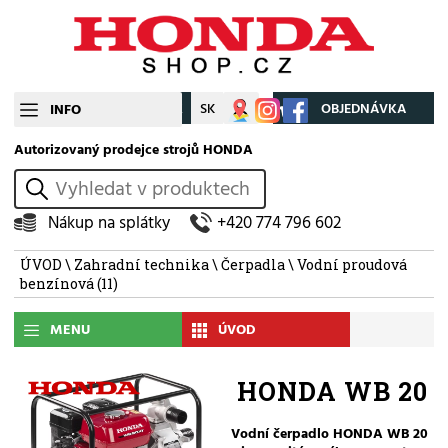
CZ
SK
Můj účet
OBJEDNÁVKA
INFO
Autorizovaný prodejce strojů HONDA
vyhledat
Nákup na splátky
+420 774 796 602
ÚVOD
\
Zahradní technika
\
Čerpadla
\
Vodní proudová
benzínová
(11)
MENU
ÚVOD
HONDA WB 20
Vodní čerpadlo HONDA WB 20