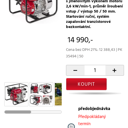
s jmenovitým výkonem motoru
2,6 kW/min-1, průměr šroubení
vstup / výstup 50 / 50 mm.
Startování ruční, systém
zapalování tranzistorové
bezkontaktní.
14 990,-
Cena bez DPH 21%: 12 388,43 | PK
35494 | 50
-
+
KOUPIT
předobjednávka
Předpokládaný
termín