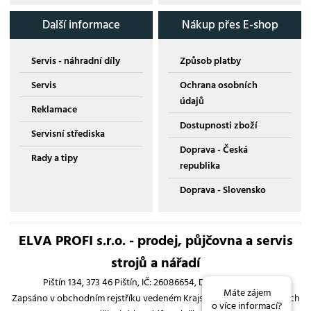
Další informace
Nákup přes E-shop
Servis - náhradní díly
Způsob platby
Servis
Ochrana osobních
údajů
Reklamace
Dostupnosti zboží
Servisní střediska
Doprava - Česká
Rady a tipy
republika
Doprava - Slovensko
ELVA PROFI s.r.o. - prodej, půjčovna a servis
strojů a nářadí
Pištín 134, 373 46 Pištín, IČ: 26086654, DIČ: CZ26086654
Máte zájem
Zapsáno v obchodním rejstříku vedeném Krajským soudem v Českých
o více informací?