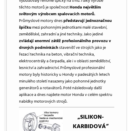
vybudovaly renomé špičky na trhu. I díky výrobě
těchto motorů je společnost
Honda největším
světovým výrobcem spalovacích motorů.
Průmyslové motory dnes
představují jednoznačnou
špičku
mezi pohonnými jednotkami malé stavební,
zemědělské, zahradní a jiné techniky. Jako jediné
zvládají enormní zátěž profesionálního provozu v
drsných podmínkách
stavenišť ve strojích jako je
řezací technika na beton, vibrační technika,
elektrocentrály a čerpadla, ale i v oblasti zemědělství,
lesnictví a zahradnictví. Průmyslové profesionální
motory byly historicky u Hondy v padesátých letech
minulého století nasazeny jako pohonné jednotky
generátorů a rotavátorů. Poté následovaly další
aplikace a dnes najdete motor Honda v celém spektru
nabídky motorových strojů.
„SILIKON-
KARBIDOVÁ“