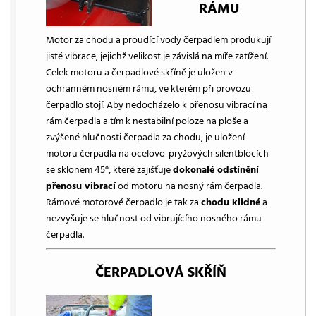
RÁMU
Motor za chodu a proudící vody čerpadlem produkují
jisté vibrace, jejichž velikost je závislá na míře zatížení.
Celek motoru a čerpadlové skříně je uložen v
ochranném nosném rámu, ve kterém při provozu
čerpadlo stojí. Aby nedocházelo k přenosu vibrací na
rám čerpadla a tím k nestabilní poloze na ploše a
zvýšené hlučnosti čerpadla za chodu, je uložení
motoru čerpadla na ocelovo-pryžových silentblocích
se sklonem 45°, které zajišťuje
dokonalé odstínění
přenosu vibrací
od motoru na nosný rám čerpadla.
Rámové motorové čerpadlo je tak za
chodu klidné
a
nezvyšuje se hlučnost od vibrujícího nosného rámu
čerpadla.
ČERPADLOVÁ SKŘÍŇ