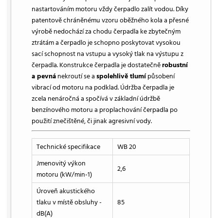
nastartováním motoru vždy čerpadlo zalít vodou. Díky
patentově chráněnému vzoru oběžného kola a přesné
výrobě nedochází za chodu čerpadla ke zbytečným
ztrátám a čerpadlo je schopno poskytovat vysokou
sací schopnost na vstupu a vysoký tlak na výstupu z
čerpadla. Konstrukce čerpadla je dostatečně
robustní
a pevná
nekroutí se a
spolehlivě tlumí
působení
vibrací od motoru na podklad. Údržba čerpadla je
zcela nenáročná a spočívá v základní údržbě
benzínového motoru a proplachování čerpadla po
použití znečištěné, či jinak agresivní vody.
Technické specifikace
WB 20
Jmenovitý výkon
2,6
motoru (kW/min-1)
Úroveň akustického
tlaku v místě obsluhy -
85
dB(A)