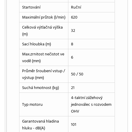
Startování
Ruční
Maximální průtok (l/min)
620
Celková výtlačná výška
32
(m)
Sací hloubka (m)
8
Max.zrnitost nečistot ve
6
vodě (mm)
Průměr šroubení vstup /
50 / 50
výstup (mm)
Suchá hmotnost (kg)
21
4-taktní zážehový
Typ motoru
jednoválec s rozvodem
OHV
Garantovaná hladina
101
hluku - dB(A)