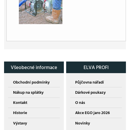
Všeobecné informace
ELVA PROFI
Obchodní podmínky
Půjčovna nářadí
Nákup na splátky
Dárkové poukazy
Kontakt
O nás
Historie
Akce EGO jaro 2026
Výstavy
Novinky