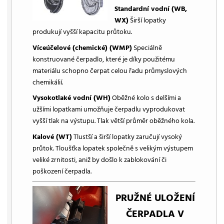
Standardní vodní (WB,
WX)
Širší lopatky
produkují vyšší kapacitu průtoku.
Víceúčelové (chemické) (WMP)
Speciálně
konstruované čerpadlo, které je díky použitému
materiálu schopno čerpat celou řadu průmyslových
chemikálií.
Vysokotlaké vodní (WH)
Oběžné kolo s delšími a
užšími lopatkami umožňuje čerpadlu vyprodukovat
vyšší tlak na výstupu. Tlak větší průměr oběžného kola.
Kalové (WT)
Tlustší a širší lopatky zaručují vysoký
průtok. Tloušťka lopatek společně s velikým výstupem
veliké zrnitosti, aniž by došlo k zablokování či
poškození čerpadla.
PRUŽNÉ ULOŽENÍ
ČERPADLA V