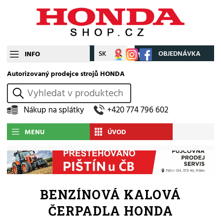
CZ
SK
Můj účet
OBJEDNÁVKA
INFO
Autorizovaný prodejce strojů HONDA
vyhledat
Nákup na splátky
+420 774 796 602
MENU
ÚVOD
BENZÍNOVÁ KALOVÁ
ČERPADLA HONDA