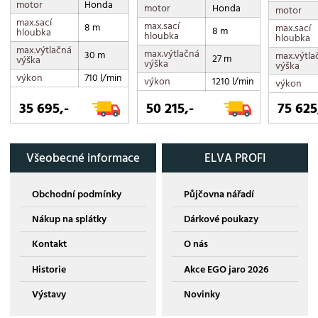
motor
Honda
motor
Honda
motor
max.sací
max.sací
8 m
max.sací
8 m
hloubka
hloubka
hloubka
max.výtlačná
max.výtlačná
30 m
max.výtla
27 m
výška
výška
výška
výkon
710 l/min
výkon
1210 l/min
výkon
35 695,-
50 215,-
75 625
Všeobecné informace
ELVA PROFI
Obchodní podmínky
Půjčovna nářadí
Nákup na splátky
Dárkové poukazy
Kontakt
O nás
Historie
Akce EGO jaro 2026
Výstavy
Novinky