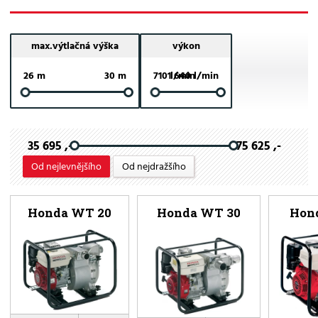
max.výtlačná výška
výkon
26 m
30 m
710 l/min
1 640 l/min
35 695 ,-
75 625 ,-
Od nejlevnějšího
Od nejdražšího
Honda WT 20
Honda WT 30
Hon