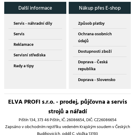
Další informace
Nákup přes E-shop
Servis - náhradní díly
Způsob platby
Servis
Ochrana osobních
údajů
Reklamace
Dostupnosti zboží
Servisní střediska
Doprava - Česká
Rady a tipy
republika
Doprava - Slovensko
ELVA PROFI s.r.o. - prodej, půjčovna a servis
strojů a nářadí
Pištín 134, 373 46 Pištín, IČ: 26086654, DIČ: CZ26086654
Zapsáno v obchodním rejstříku vedeném Krajským soudem v Českých
Budějovicích, oddíl C, vložka 13193