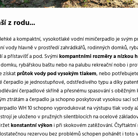
í z rodu...
 lehké a kompaktní, vysokotlaké vodní miničerpadlo je svým
ní vody hlavně v prostředí zahrádkářů, rodinných domků, rybá
dí a přístavišť a pod. Svými
kompantními rozměry a nízkou 
domku, rybářskou baštu nebo na palubu rekreační nobo i profe
e získat
průtok vody pod vysokým tlakem
, nebo potřebujet
é čerpadlo je jednostupňové, odstředivého typu a díky pate
dlévání čerpadlové skříně a přesnému spasování s oběžným 
ým ztrátám a čerpadlo ja schopno poskytovat vysokou sací sch
Čerpadlo WH 10 schopno vyprodukovat na výstupu tlak vody až 
strojí je uloženo v pružných silentblocích na ocelové základo
držet
konstantní výkon
i při skokovém zatěžování. Čtyřtaktn
s dostatečnou rezervou bez problémů schopen pohánět i toto 