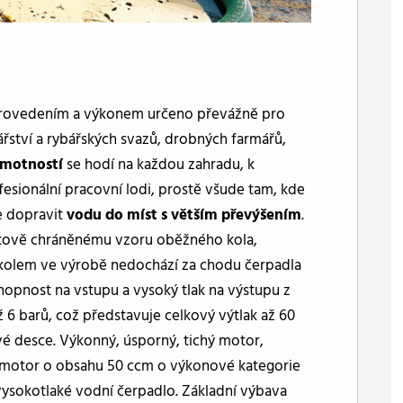
 provedením a výkonem určeno převážně pro
řství a rybářských svazů, drobných farmářů,
hmotností
se hodí na každou zahradu, k
sionální pracovní lodi, prostě všude tam, kde
e dopravit
vodu do míst s větším převýšením
.
ntově chráněnému vzoru oběžného kola,
kolem ve výrobě nedochází za chodu čerpadla
opnost na vstupu a vysoký tlak na výstupu z
6 barů, což představuje celkový výtlak až 60
vé desce. Výkonný, úsporný, tichý motor,
í motor o obsahu 50 ccm o výkonové kategorie
vysokotlaké vodní čerpadlo. Základní výbava