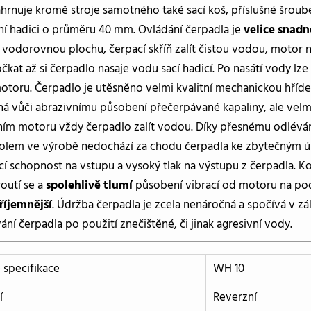
ahrnuje kromě stroje samotného také sací koš, příslušné šrou
ní hadici o průměru 40 mm. Ovládání čerpadla je
velice snad
 vodorovnou plochu, čerpací skříň zalít čistou vodou, motor 
očkat až si čerpadlo nasaje vodu sací hadicí. Po nasátí vody 
otoru. Čerpadlo je utěsněno velmi kvalitní mechanickou hříde
á vůči abrazivnímu působení přečerpávané kapaliny, ale velmi
ním motoru vždy čerpadlo zalít vodou. Díky přesnému odléván
lem ve výrobě nedochází za chodu čerpadla ke zbytečným ú
cí schopnost na vstupu a vysoký tlak na výstupu z čerpadla. K
outí se a
spolehlivě tlumí
působení vibrací od motoru na podk
říjemnější
. Údržba čerpadla je zcela nenáročná a spočívá v 
ní čerpadla po použití znečištěné, či jinak agresivní vody.
 specifikace
WH 10
í
Reverzní