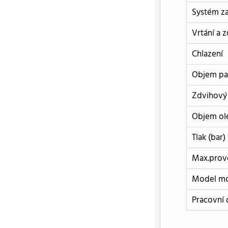
Systém z
Vrtání a 
Chlazení
Objem pal
Zdvihový
Objem ole
Tlak (bar)
Max.prov
Model m
Pracovní 