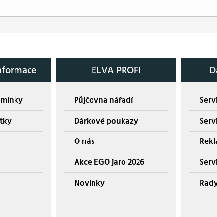
nformace
ELVA PROFI
D
dmínky
Půjčovna nářadí
Servi
tky
Dárkové poukazy
Serv
O nás
Rekl
Akce EGO jaro 2026
Servi
Novinky
Rady