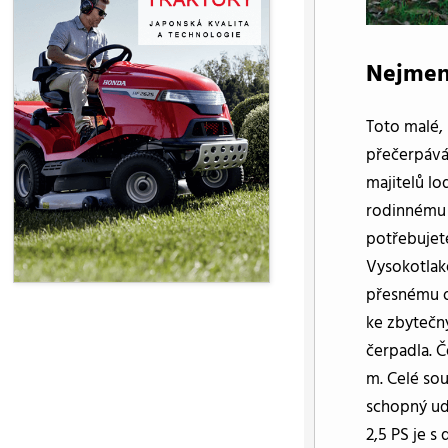
Nejmenš
Toto malé,
přečerpává
majitelů lo
rodinnému 
potřebujet
Vysokotlak
přesnému o
ke zbytečn
čerpadla. 
m. Celé sou
schopný u
2,5 PS je 