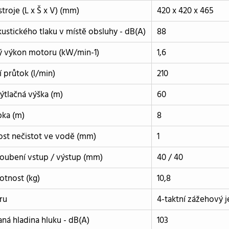
troje (L x Š x V) (mm)
420 x 420 x 465
ustického tlaku v místě obsluhy - dB(A)
88
ý výkon motoru (kW/min-1)
1,6
 průtok (l/min)
210
ýtlačná výška (m)
60
bka (m)
8
ost nečistot ve vodě (mm)
1
oubení vstup / výstup (mm)
40 / 40
otnost (kg)
10,8
ru
4-taktní zážehový
ná hladina hluku - dB(A)
103