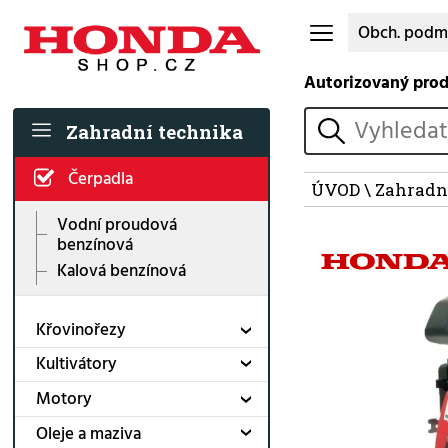
Obch. podm
Autorizovaný pro
vyhledat
Zahradní technika
Čerpadla
ÚVOD
\
Zahradn
Vodní proudová
benzínová
Kalová benzínová
Křovinořezy
Kultivátory
Motory
Oleje a maziva