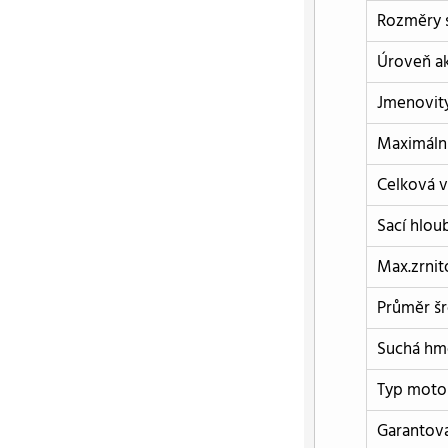
Rozměry s
Úroveň ak
Jmenovit
Maximální
Celková v
Sací hlou
Max.zrnit
Průměr šr
Suchá hm
Typ moto
Garantova