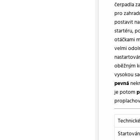
čerpadla z
pro zahrad
postavit na
startéru, p
otáčkami m
velmi odoln
nastartová
oběžným ko
vysokou sa
pevná
nekr
je potom
p
proplachová
Technické
Startován