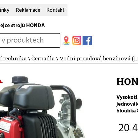
ínky
Reklamace
Kontakt
dejce strojů HONDA
í technika
\
Čerpadla
\
Vodní proudová benzínová
(11
HON
Vysokotl
jednovál
hloubka 
20 4