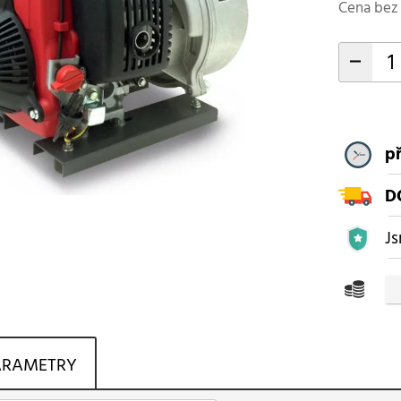
Cena bez 
-
p
D
Js
ARAMETRY