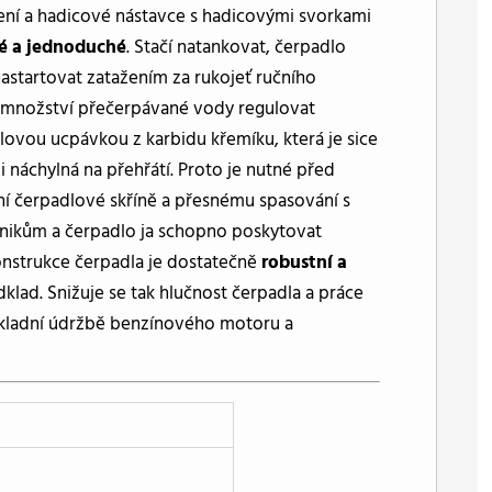
bení a hadicové nástavce s hadicovými svorkami
né a jednoduché
. Stačí natankovat, čerpadlo
nastartovat zatažením za rukojeť ručního
lze množství přečerpávané vody regulovat
lovou ucpávkou z karbidu křemíku, která je sice
 náchylná na přehřátí. Proto je nutné před
í čerpadlové skříně a přesnému spasování s
nikům a čerpadlo ja schopno poskytovat
onstrukce čerpadla je dostatečně
robustní a
lad. Snižuje se tak hlučnost čerpadla a práce
základní údržbě benzínového motoru a