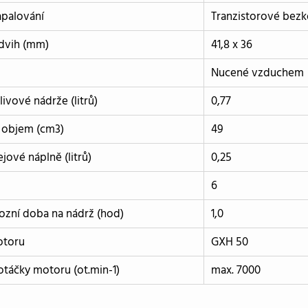
apalování
Tranzistorové bezk
zdvih (mm)
41,8 x 36
Nucené vzduchem
ivové nádrže (litrů)
0,77
 objem (cm3)
49
jové náplně (litrů)
0,25
6
ozní doba na nádrž (hod)
1,0
otoru
GXH 50
otáčky motoru (ot.min-1)
max. 7000