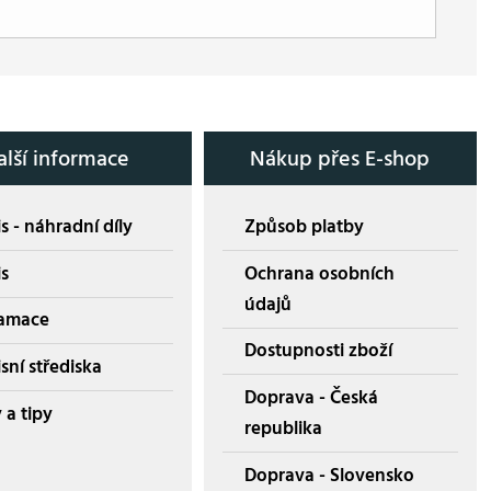
alší informace
Nákup přes E-shop
s - náhradní díly
Způsob platby
is
Ochrana osobních
údajů
amace
Dostupnosti zboží
sní střediska
Doprava - Česká
 a tipy
republika
Doprava - Slovensko