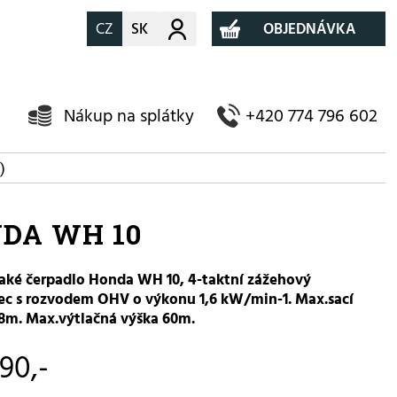
CZ
SK
Můj účet
OBJEDNÁVKA
Nákup na splátky
+420 774 796 602
)
DA WH 10
aké čerpadlo Honda WH 10, 4-taktní zážehový
ec s rozvodem OHV o výkonu 1,6 kW/min-1. Max.sací
8m. Max.výtlačná výška 60m.
90,-