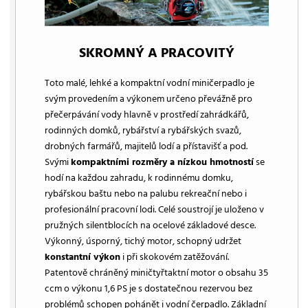
SKROMNÝ A PRACOVITÝ
Toto malé, lehké a kompaktní vodní miničerpadlo je
svým provedením a výkonem určeno převážně pro
přečerpávání vody hlavně v prostředí zahrádkářů,
rodinných domků, rybářství a rybářských svazů,
drobných farmářů, majitelů lodí a přístavišť a pod.
Svými
kompaktními rozměry a nízkou hmotností
se
hodí na každou zahradu, k rodinnému domku,
rybářskou baštu nebo na palubu rekreační nebo i
profesionální pracovní lodi. Celé soustrojí je uloženo v
pružných silentblocích na ocelové základové desce.
Výkonný, úsporný, tichý motor, schopný udržet
konstantní výkon
i při skokovém zatěžování.
Patentově chráněný miničtyřtaktní motor o obsahu 35
ccm o výkonu 1,6 PS je s dostatečnou rezervou bez
problémů schopen pohánět i vodní čerpadlo. Základní