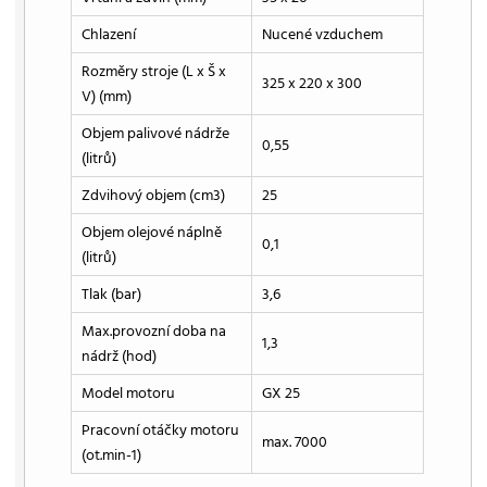
Chlazení
Nucené vzduchem
Rozměry stroje (L x Š x
325 x 220 x 300
V) (mm)
Objem palivové nádrže
0,55
(litrů)
Zdvihový objem (cm3)
25
Objem olejové náplně
0,1
(litrů)
Tlak (bar)
3,6
Max.provozní doba na
1,3
nádrž (hod)
Model motoru
GX 25
Pracovní otáčky motoru
max. 7000
(ot.min-1)