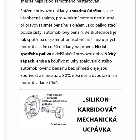
snesitelnější již od samotného nastartování.
Snížené provozní náklady a
snadná údržba
. Jak je
všeobecně známo, pro 4-taktní motory není nutné
připravovat směs benzínu s olejem. Jako palivo stačí
pouze čistý, automobilový benzín. Ve skutečnosti je
tak spotřeba oleje mnohonásobně nižší než u jiných
motorů a s tím i nižší náklady na provoz.
Nízká
spotřeba paliva
a delší akční provozní doba.
Nízký
zápach
, emise a kouřivost. Díky spalování čistého
automobilového benzínu bez příměsi oleje jsou
kouřivost a emise až o 80% nižší než u dvoutaktních
motorů v dané třídě.
„SILIKON-
KARBIDOVÁ“
MECHANICKÁ
UCPÁVKA