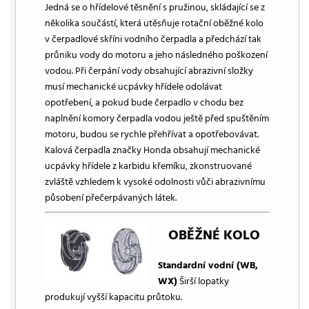
Jedná se o hřídelové těsnění s pružinou, skládající se z
několika součástí, která utěsňuje rotační oběžné kolo
v čerpadlové skříni vodního čerpadla a předchází tak
průniku vody do motoru a jeho následného poškození
vodou. Při čerpání vody obsahující abrazivní složky
musí mechanické ucpávky hřídele odolávat
opotřebení, a pokud bude čerpadlo v chodu bez
naplnění komory čerpadla vodou ještě před spuštěním
motoru, budou se rychle přehřívat a opotřebovávat.
Kalová čerpadla značky Honda obsahují mechanické
ucpávky hřídele z karbidu křemíku, zkonstruované
zvláště vzhledem k vysoké odolnosti vůči abrazivnímu
působení přečerpávaných látek.
OBĚŽNÉ KOLO
Standardní vodní (WB,
WX)
Širší lopatky
produkují vyšší kapacitu průtoku.