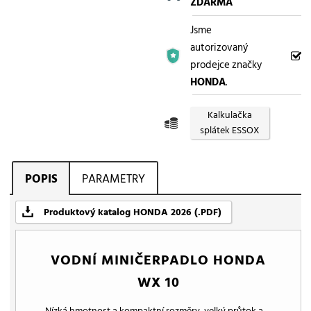
ZDARMA
Jsme
autorizovaný
prodejce značky
HONDA
.
Kalkulačka
splátek ESSOX
POPIS
PARAMETRY
Produktový katalog HONDA 2026 (.PDF)
VODNÍ MINIČERPADLO HONDA
WX 10
Nízká hmotnost a kompaktní rozměry, velký průtok a