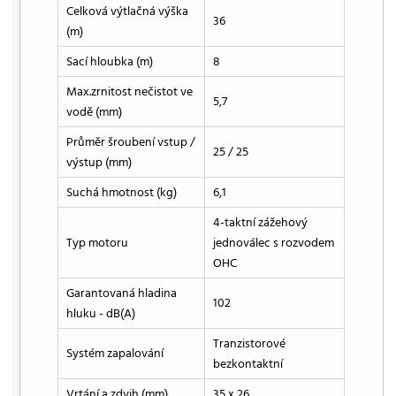
Celková výtlačná výška
36
(m)
Sací hloubka (m)
8
Max.zrnitost nečistot ve
5,7
vodě (mm)
Průměr šroubení vstup /
25 / 25
výstup (mm)
Suchá hmotnost (kg)
6,1
4-taktní zážehový
Typ motoru
jednoválec s rozvodem
OHC
Garantovaná hladina
102
hluku - dB(A)
Tranzistorové
Systém zapalování
bezkontaktní
Vrtání a zdvih (mm)
35 x 26