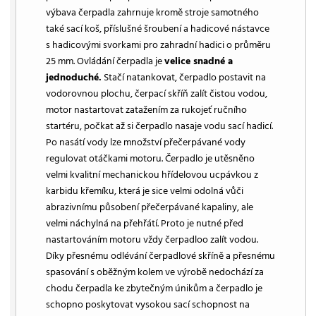
výbava čerpadla zahrnuje kromě stroje samotného
také sací koš, příslušné šroubení a hadicové nástavce
s hadicovými svorkami pro zahradní hadici o průměru
25 mm. Ovládání čerpadla je
velice snadné a
jednoduché.
Stačí natankovat, čerpadlo postavit na
vodorovnou plochu, čerpací skříň zalít čistou vodou,
motor nastartovat zatažením za rukojeť ručního
startéru, počkat až si čerpadlo nasaje vodu sací hadicí.
Po nasátí vody lze množství přečerpávané vody
regulovat otáčkami motoru. Čerpadlo je utěsněno
velmi kvalitní mechanickou hřídelovou ucpávkou z
karbidu křemíku, která je sice velmi odolná vůči
abrazivnímu působení přečerpávané kapaliny, ale
velmi náchylná na přehřátí. Proto je nutné před
nastartováním motoru vždy čerpadloo zalít vodou.
Díky přesnému odlévání čerpadlové skříně a přesnému
spasování s oběžným kolem ve výrobě nedochází za
chodu čerpadla ke zbytečným únikům a čerpadlo je
schopno poskytovat vysokou sací schopnost na