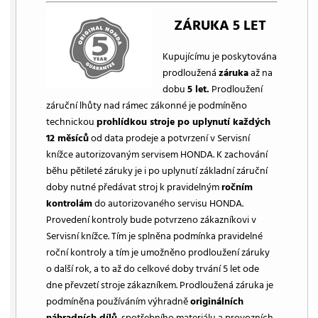
ZÁRUKA 5 LET
Kupujícímu je poskytována
prodloužená
záruka
až na
dobu
5 let.
Prodloužení
záruční lhůty nad rámec zákonné je podmíněno
technickou
prohlídkou stroje po uplynutí každých
12 měsíců
od data prodeje a potvrzení v Servisní
knížce autorizovaným servisem HONDA. K zachování
běhu pětileté záruky je i po uplynutí základní záruční
doby nutné předávat stroj k pravidelným
ročním
kontrolám
do autorizovaného servisu HONDA.
Provedení kontroly bude potvrzeno zákazníkovi v
Servisní knížce. Tím je splněna podmínka pravidelné
roční kontroly a tím je umožněno prodloužení záruky
o další rok, a to až do celkové doby trvání 5 let ode
dne převzetí stroje zákazníkem. Prodloužená záruka je
podmíněna používáním výhradně
originálních
náhradních dílů
, spotřebního materiálu a provozních