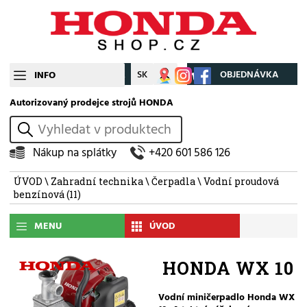
CZ
SK
Můj účet
OBJEDNÁVKA
INFO
Autorizovaný prodejce strojů HONDA
vyhledat
Nákup na splátky
+420 601 586 126
ÚVOD
\
Zahradní technika
\
Čerpadla
\
Vodní proudová
benzínová
(11)
MENU
ÚVOD
HONDA WX 10
Vodní miničerpadlo Honda WX