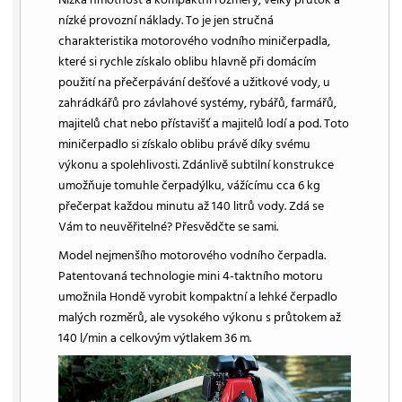
nízké provozní náklady. To je jen stručná
charakteristika motorového vodního miničerpadla,
které si rychle získalo oblibu hlavně při domácím
použití na přečerpávání dešťové a užitkové vody, u
zahrádkářů pro závlahové systémy, rybářů, farmářů,
majitelů chat nebo přístavišť a majitelů lodí a pod. Toto
miničerpadlo si získalo oblibu právě díky svému
výkonu a spolehlivosti. Zdánlivě subtilní konstrukce
umožňuje tomuhle čerpadýlku, vážícímu cca 6 kg
přečerpat každou minutu až 140 litrů vody. Zdá se
Vám to neuvěřitelné? Přesvědčte se sami.
Model nejmenšího motorového vodního čerpadla.
Patentovaná technologie mini 4-taktního motoru
umožnila Hondě vyrobit kompaktní a lehké čerpadlo
malých rozměrů, ale vysokého výkonu s průtokem až
140 l/min a celkovým výtlakem 36 m.