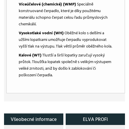
Víceúčelové (chemické) (WMP)
Speciálně
konstruované čerpadlo, které je díky použitému
materiálu schopno čerpat celou řadu průmyslových
chemikálií.
Vysokotlaké vodní (WH)
Oběžné kolo s delšími a
užšími lopatkami umožňuje čerpadlu vyprodukovat
vyšší tlak na výstupu. Tlak větší průměr oběžného kola.
Kalové (WT)
Tlustší a širší lopatky zaručují vysoký
průtok. Tloušťka lopatek společně s velikým výstupem
veliké zrnitosti, aniž by došlo k zablokování či
poškození čerpadla.
Všeobecné informace
ELVA PROFI