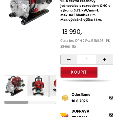
10, 4-taktní zážehový
jednoválec s rozvodem OHC o
výkonu 0,72 kW/min-1.
Max.sací hloubka 8m.
Max.výtlačná výška 36m.
13 990,-
Cena bez DPH 21%: 11 561,98 | PK
35496 | 50
-
+
KOUPIT
Odesíláme
10.8.2026
DOPRAVA