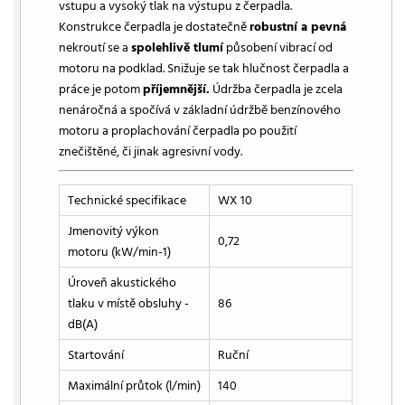
vstupu a vysoký tlak na výstupu z čerpadla.
Konstrukce čerpadla je dostatečně
robustní a pevná
nekroutí se a
spolehlivě tlumí
působení vibrací od
motoru na podklad. Snižuje se tak hlučnost čerpadla a
práce je potom
příjemnější.
Údržba čerpadla je zcela
nenáročná a spočívá v základní údržbě benzínového
motoru a proplachování čerpadla po použití
znečištěné, či jinak agresivní vody.
Technické specifikace
WX 10
Jmenovitý výkon
0,72
motoru (kW/min-1)
Úroveň akustického
tlaku v místě obsluhy -
86
dB(A)
Startování
Ruční
Maximální průtok (l/min)
140