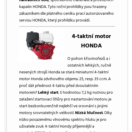
kapalin HONDA. Tyto roční prohlídky jsou hrazeny
zákazníkem dle platného ceníku prací autorizovaného
servisu HONDA, který prohlídku provádí.
4-taktní motor
HONDA
O pohon křovinořezů a i
ostatních lehkých, ručně
nesených strojů Honda se stará miniaturní 4-taktní
motor Honda zdvihového objemu 25, resp. 35 ccm. A
proč dát přednost 4-taktu před dvoutaktním
motorem?
Lehký start
. S hodnotou 7,2 kg nutnou pro
zatažení startovací šňůry pro nastartování motoru je
start bezkonkurenčně nejlehčí ve srovnání s jinými
motory srovnatelných velikostí.
Nízká hlučnost
. Díky
nízko posazenému vlnovému spektru hluku je pro
uživatele zvuk 4-taktní Hondy příjemnější a