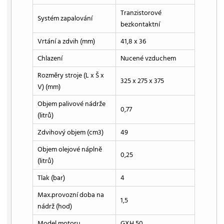
Tranzistorové
Systém zapalování
bezkontaktní
Vrtání a zdvih (mm)
41,8 x 36
Chlazení
Nucené vzduchem
Rozměry stroje (L x Š x
325 x 275 x 375
V) (mm)
Objem palivové nádrže
0,77
(litrů)
Zdvihový objem (cm3)
49
Objem olejové náplně
0,25
(litrů)
Tlak (bar)
4
Max.provozní doba na
1,5
nádrž (hod)
Model motoru
GXH 50