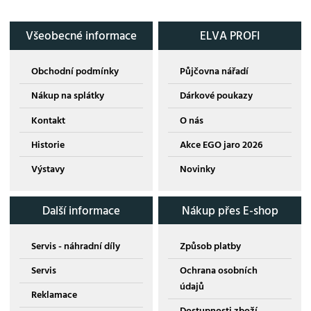
Všeobecné informace
ELVA PROFI
Obchodní podmínky
Půjčovna nářadí
Nákup na splátky
Dárkové poukazy
Kontakt
O nás
Historie
Akce EGO jaro 2026
Výstavy
Novinky
Další informace
Nákup přes E-shop
Servis - náhradní díly
Způsob platby
Servis
Ochrana osobních
údajů
Reklamace
Dostupnosti zboží