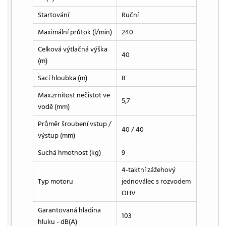
Startování
Ruční
Maximální průtok (l/min)
240
Celková výtlačná výška
40
(m)
Sací hloubka (m)
8
Max.zrnitost nečistot ve
5,7
vodě (mm)
Průměr šroubení vstup /
40 / 40
výstup (mm)
Suchá hmotnost (kg)
9
4-taktní zážehový
Typ motoru
jednoválec s rozvodem
OHV
Garantovaná hladina
103
hluku - dB(A)