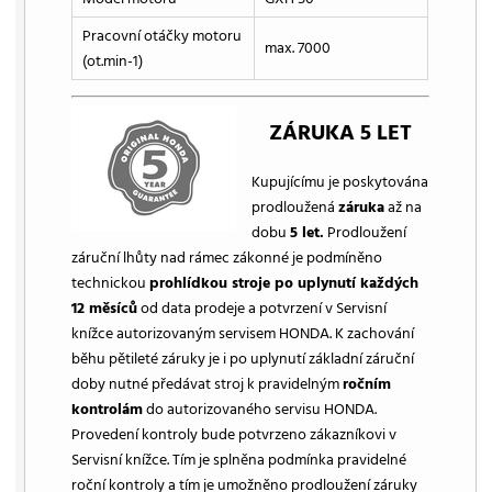
Pracovní otáčky motoru
max. 7000
(ot.min-1)
ZÁRUKA 5 LET
Kupujícímu je poskytována
prodloužená
záruka
až na
dobu
5 let.
Prodloužení
záruční lhůty nad rámec zákonné je podmíněno
technickou
prohlídkou stroje po uplynutí každých
12 měsíců
od data prodeje a potvrzení v Servisní
knížce autorizovaným servisem HONDA. K zachování
běhu pětileté záruky je i po uplynutí základní záruční
doby nutné předávat stroj k pravidelným
ročním
kontrolám
do autorizovaného servisu HONDA.
Provedení kontroly bude potvrzeno zákazníkovi v
Servisní knížce. Tím je splněna podmínka pravidelné
roční kontroly a tím je umožněno prodloužení záruky