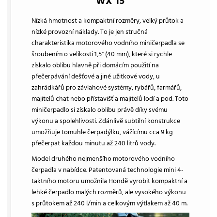
WX 15
Nízká hmotnost a kompaktní rozměry, velký průtok a
nízké provozní náklady. To je jen stručná
charakteristika motorového vodního miničerpadla se
šroubením o velikosti 1,5" (40 mm), které si rychle
získalo oblibu hlavně při domácím použití na
přečerpávání dešťové a jiné užitkové vody, u
zahrádkářů pro závlahové systémy, rybářů, farmářů,
majitelů chat nebo přístavišť a majitelů lodí a pod. Toto
miničerpadlo si získalo oblibu právě díky svému
výkonu a spolehlivosti. Zdánlivě subtilní konstrukce
umožňuje tomuhle čerpadýlku, vážícímu cca 9 kg
přečerpat každou minutu až 240 litrů vody.
Model druhého nejmenšího motorového vodního
čerpadla v nabídce. Patentovaná technologie mini 4-
taktního motoru umožnila Hondě vyrobit kompaktní a
lehké čerpadlo malých rozměrů, ale vysokého výkonu
s průtokem až 240 l/min a celkovým výtlakem až 40 m.