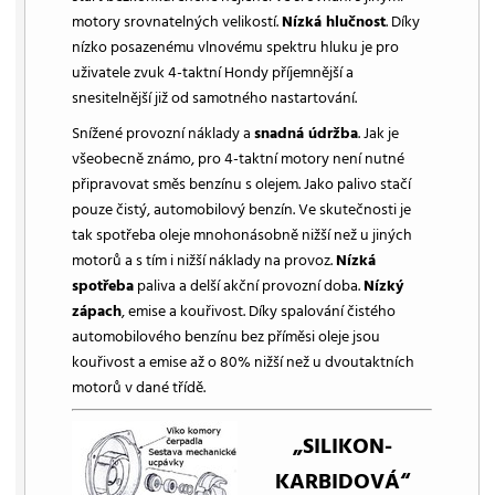
motory srovnatelných velikostí.
Nízká hlučnost
. Díky
nízko posazenému vlnovému spektru hluku je pro
uživatele zvuk 4-taktní Hondy příjemnější a
snesitelnější již od samotného nastartování.
Snížené provozní náklady a
snadná údržba
. Jak je
všeobecně známo, pro 4-taktní motory není nutné
připravovat směs benzínu s olejem. Jako palivo stačí
pouze čistý, automobilový benzín. Ve skutečnosti je
tak spotřeba oleje mnohonásobně nižší než u jiných
motorů a s tím i nižší náklady na provoz.
Nízká
spotřeba
paliva a delší akční provozní doba.
Nízký
zápach
, emise a kouřivost. Díky spalování čistého
automobilového benzínu bez příměsi oleje jsou
kouřivost a emise až o 80% nižší než u dvoutaktních
motorů v dané třídě.
„SILIKON-
KARBIDOVÁ“