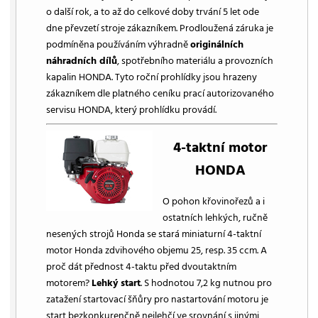
o další rok, a to až do celkové doby trvání 5 let ode
dne převzetí stroje zákazníkem. Prodloužená záruka je
podmíněna používáním výhradně
originálních
náhradních dílů
, spotřebního materiálu a provozních
kapalin HONDA. Tyto roční prohlídky jsou hrazeny
zákazníkem dle platného ceníku prací autorizovaného
servisu HONDA, který prohlídku provádí.
4-taktní motor
HONDA
O pohon křovinořezů a i
ostatních lehkých, ručně
nesených strojů Honda se stará miniaturní 4-taktní
motor Honda zdvihového objemu 25, resp. 35 ccm. A
proč dát přednost 4-taktu před dvoutaktním
motorem?
Lehký start
. S hodnotou 7,2 kg nutnou pro
zatažení startovací šňůry pro nastartování motoru je
start bezkonkurenčně nejlehčí ve srovnání s jinými