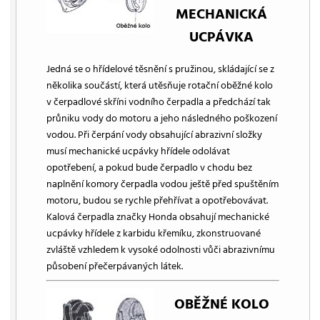
MECHANICKÁ
UCPÁVKA
Jedná se o hřídelové těsnění s pružinou, skládající se z
několika součástí, která utěsňuje rotační oběžné kolo
v čerpadlové skříni vodního čerpadla a předchází tak
průniku vody do motoru a jeho následného poškození
vodou. Při čerpání vody obsahující abrazivní složky
musí mechanické ucpávky hřídele odolávat
opotřebení, a pokud bude čerpadlo v chodu bez
naplnění komory čerpadla vodou ještě před spuštěním
motoru, budou se rychle přehřívat a opotřebovávat.
Kalová čerpadla značky Honda obsahují mechanické
ucpávky hřídele z karbidu křemíku, zkonstruované
zvláště vzhledem k vysoké odolnosti vůči abrazivnímu
působení přečerpávaných látek.
OBĚŽNÉ KOLO