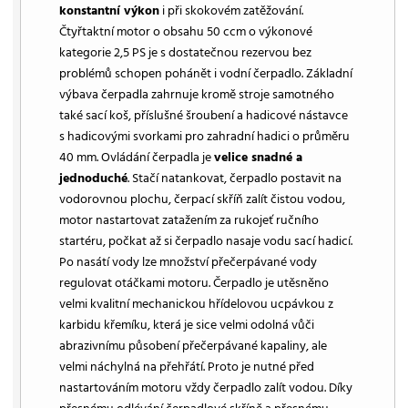
konstantní výkon
i při skokovém zatěžování.
Čtyřtaktní motor o obsahu 50 ccm o výkonové
kategorie 2,5 PS je s dostatečnou rezervou bez
problémů schopen pohánět i vodní čerpadlo. Základní
výbava čerpadla zahrnuje kromě stroje samotného
také sací koš, příslušné šroubení a hadicové nástavce
s hadicovými svorkami pro zahradní hadici o průměru
40 mm. Ovládání čerpadla je
velice snadné a
jednoduché
. Stačí natankovat, čerpadlo postavit na
vodorovnou plochu, čerpací skříň zalít čistou vodou,
motor nastartovat zatažením za rukojeť ručního
startéru, počkat až si čerpadlo nasaje vodu sací hadicí.
Po nasátí vody lze množství přečerpávané vody
regulovat otáčkami motoru. Čerpadlo je utěsněno
velmi kvalitní mechanickou hřídelovou ucpávkou z
karbidu křemíku, která je sice velmi odolná vůči
abrazivnímu působení přečerpávané kapaliny, ale
velmi náchylná na přehřátí. Proto je nutné před
nastartováním motoru vždy čerpadlo zalít vodou. Díky