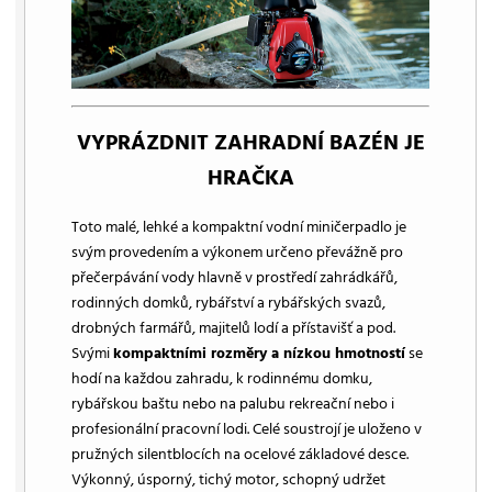
VYPRÁZDNIT ZAHRADNÍ BAZÉN JE
HRAČKA
Toto malé, lehké a kompaktní vodní miničerpadlo je
svým provedením a výkonem určeno převážně pro
přečerpávání vody hlavně v prostředí zahrádkářů,
rodinných domků, rybářství a rybářských svazů,
drobných farmářů, majitelů lodí a přístavišť a pod.
Svými
kompaktními rozměry a nízkou hmotností
se
hodí na každou zahradu, k rodinnému domku,
rybářskou baštu nebo na palubu rekreační nebo i
profesionální pracovní lodi. Celé soustrojí je uloženo v
pružných silentblocích na ocelové základové desce.
Výkonný, úsporný, tichý motor, schopný udržet