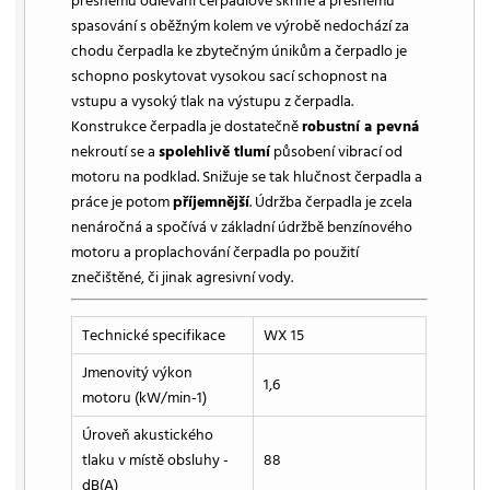
přesnému odlévání čerpadlové skříně a přesnému
spasování s oběžným kolem ve výrobě nedochází za
chodu čerpadla ke zbytečným únikům a čerpadlo je
schopno poskytovat vysokou sací schopnost na
vstupu a vysoký tlak na výstupu z čerpadla.
Konstrukce čerpadla je dostatečně
robustní a pevná
nekroutí se a
spolehlivě tlumí
působení vibrací od
motoru na podklad. Snižuje se tak hlučnost čerpadla a
práce je potom
příjemnější
. Údržba čerpadla je zcela
nenáročná a spočívá v základní údržbě benzínového
motoru a proplachování čerpadla po použití
znečištěné, či jinak agresivní vody.
Technické specifikace
WX 15
Jmenovitý výkon
1,6
motoru (kW/min-1)
Úroveň akustického
tlaku v místě obsluhy -
88
dB(A)