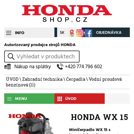
CZ
SK
Můj účet
OBJEDNÁVKA
INFO
Autorizovaný prodejce strojů HONDA
vyhledat
Nákup na splátky
+420 774 796 602
ÚVOD
\
Zahradní technika
\
Čerpadla
\
Vodní proudová
benzínová
(11)
MENU
ÚVOD
HONDA WX 15
Miničerpadlo WX 15 s