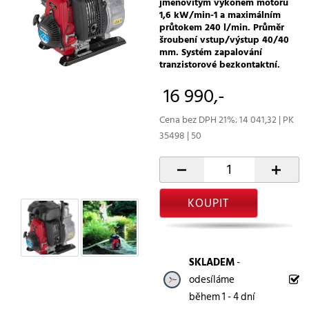
jmenovitým výkonem motoru
1,6 kW/min-1 a maximálním
průtokem 240 l/min. Průměr
šroubení vstup/výstup 40/40
mm. Systém zapalování
tranzistorové bezkontaktní.
16 990,-
Cena bez DPH 21%: 14 041,32 | PK
35498 | 50
-
+
KOUPIT
SKLADEM
-
odesíláme
během 1 - 4 dní