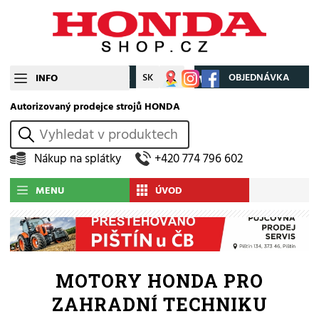
CZ
SK
Můj účet
OBJEDNÁVKA
INFO
Autorizovaný prodejce strojů HONDA
vyhledat
Nákup na splátky
+420 774 796 602
MENU
ÚVOD
MOTORY HONDA PRO
ZAHRADNÍ TECHNIKU