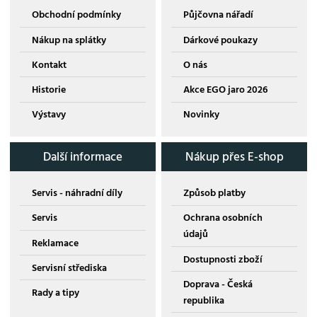
Obchodní podmínky
Půjčovna nářadí
Nákup na splátky
Dárkové poukazy
Kontakt
O nás
Historie
Akce EGO jaro 2026
Výstavy
Novinky
Další informace
Nákup přes E-shop
Servis - náhradní díly
Způsob platby
Servis
Ochrana osobních
údajů
Reklamace
Dostupnosti zboží
Servisní střediska
Doprava - Česká
Rady a tipy
republika