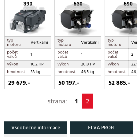
390
630
690
typ
typ
typ
Vertikální
Vertikální
Ver
motoru
motoru
motoru
počet
počet
počet
1
1
2
válců
válců
válců
výkon
10,2 HP
výkon
20,8 HP
výkon
22,
hmotnost
33 kg
hmotnost
46,5 kg
hmotnost
46,
29 679,-
50 197,-
52 885,-
strana:
1
2
Všeobecné informace
ELVA PROFI