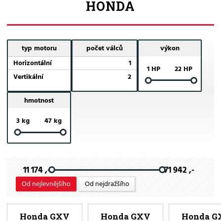
HONDA
typ motoru
počet válců
výkon
Horizontální
1
1 HP
22 HP
Vertikální
2
hmotnost
3 kg
47 kg
11 174 ,-
71 942 ,-
Od nejlevnějšího
Od nejdražšího
Honda GXV
Honda GXV
Honda G