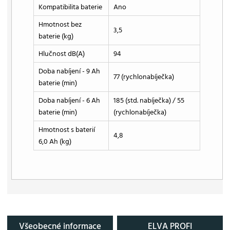
Kompatibilita baterie
Ano
Hmotnost bez
3,5
baterie (kg)
Hlučnost dB(A)
94
Doba nabíjení - 9 Ah
77 (rychlonabíječka)
baterie (min)
Doba nabíjení - 6 Ah
185 (std. nabíječka) / 55
baterie (min)
(rychlonabíječka)
Hmotnost s baterií
4,8
6,0 Ah (kg)
Všeobecné informace
ELVA PROFI