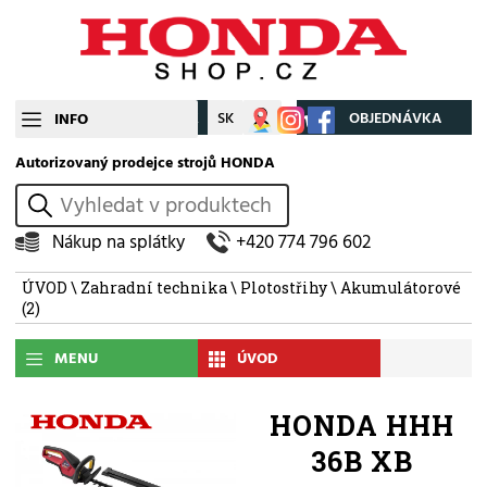
CZ
SK
Můj účet
OBJEDNÁVKA
INFO
Autorizovaný prodejce strojů HONDA
vyhledat
Nákup na splátky
+420 774 796 602
ÚVOD
\
Zahradní technika
\
Plotostřihy
\
Akumulátorové
(2)
MENU
ÚVOD
HONDA HHH
36B XB