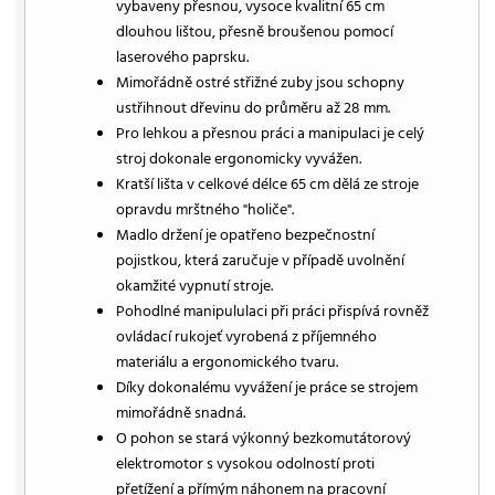
vybaveny přesnou, vysoce kvalitní 65 cm
dlouhou lištou, přesně broušenou pomocí
laserového paprsku.
Mimořádně ostré střižné zuby jsou schopny
ustřihnout dřevinu do průměru až 28 mm.
Pro lehkou a přesnou práci a manipulaci je celý
stroj dokonale ergonomicky vyvážen.
Kratší lišta v celkové délce 65 cm dělá ze stroje
opravdu mrštného "holiče".
Madlo držení je opatřeno bezpečnostní
pojistkou, která zaručuje v případě uvolnění
okamžité vypnutí stroje.
Pohodlné manipululaci při práci přispívá rovněž
ovládací rukojeť vyrobená z příjemného
materiálu a ergonomického tvaru.
Díky dokonalému vyvážení je práce se strojem
mimořádně snadná.
O pohon se stará výkonný bezkomutátorový
elektromotor s vysokou odolností proti
přetížení a přímým náhonem na pracovní