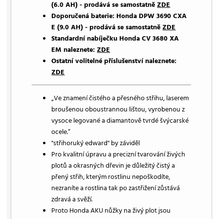
(6.0 AH) - prodává se samostatně
ZDE
Doporučená baterie: Honda DPW 3690 CXA
E (9.0 AH) - prodává se samostatně
ZDE
Standardní nabíječku Honda CV 3680 XA
EM naleznete:
ZDE
Ostatní volitelné příslušenství naleznete:
ZDE
„Ve znamení čistého a přesného střihu, laserem
broušenou oboustrannou lištou, vyrobenou z
vysoce legované a diamantově tvrdé švýcarské
ocele.“
"střihoruký edward" by záviděl
Pro kvalitní úpravu a precizní tvarování živých
plotů a okrasných dřevin je důležitý čistý a
přený střih, kterým rostlinu nepoškodíte,
nezraníte a rostlina tak po zastřižení zůstává
zdravá a svěží.
Proto Honda AKU nůžky na živý plot jsou