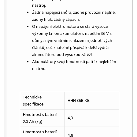
nástroj.
Žádná napájecí šňůra, žádné provozní náplně,
žádný hluk, žádný zápach.
O napájení elektromotoru se stará vysoce
výkonný Li-ion akumulátor s napětím 36 V s
důmyslným vnitřním chlazením jednotlivých
článků, což znatelně přispívá k delší výdrži
akumulátoru pod vysokou zátěží.
Akumulátory svojí hmotností patří k nejlehčím
na trhu.
Technické
HHH 36B XB
specifikace
Hmotnost s baterií
4,3
2.0 Ah (kg)
Hmotnost s baterií
4,8