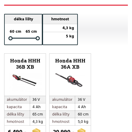
délka lišty
hmotnost
4,3 kg
60 cm
65 cm
5 kg
Honda HHH
Honda HHH
36B XB
36A XB
akumulátor
36 V
akumulátor
36 V
kapacita
4 Ah
kapacita
4 Ah
délka lišty
65 cm
délka lišty
60 cm
hmotnost
4,3 kg
hmotnost
5,0 kg
6 490,-
20 990,-