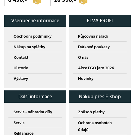
Všeobecné informace
ELVA PROFI
Obchodní podmínky
Půjčovna nářadí
Nákup na splátky
Dárkové poukazy
Kontakt
O nás
Historie
Akce EGO jaro 2026
Výstavy
Novinky
Další informace
Nákup přes E-shop
Servis - náhradní díly
Způsob platby
Servis
Ochrana osobních
údajů
Reklamace