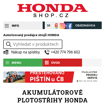
CZ
SK
Můj účet
OBJEDNÁVKA
INFO
Autorizovaný prodejce strojů HONDA
vyhledat
Nákup na splátky
+420 774 796 602
MENU
ÚVOD
AKUMULÁTOROVÉ
PLOTOSTŘIHY HONDA