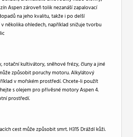
ín Aspen zároveň tolik nezanáší zapalovací
padů na jeho kvalitu, takže i po delší
 v několika ohledech, například snižuje tvorbu
ic
 rotační kultivátory, sněhové frézy, čluny a jiné
a může způsobit poruchy motoru. Alkylátový
říklad v mořském prostředí. Chcete-li použít
hejte s olejem pro přívěsné motory Aspen 4.
tní prostředí.
acích cest může způsobit smrt. H315 Dráždí kůži.