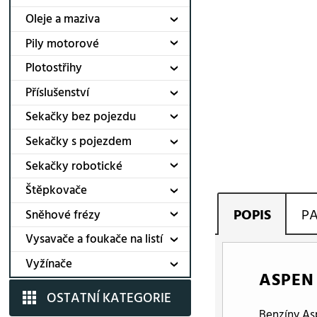
Oleje a maziva
Pily motorové
Plotostřihy
Příslušenství
Sekačky bez pojezdu
Sekačky s pojezdem
Sekačky robotické
Štěpkovače
POPIS
P
Sněhové frézy
Vysavače a foukače na listí
Vyžínače
ASPEN 
OSTATNÍ KATEGORIE
Benzíny As