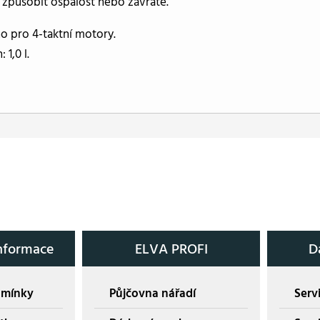
způsobit ospalost nebo závratě.
o pro 4-taktní motory.
 1,0 l.
nformace
ELVA PROFI
D
dmínky
Půjčovna nářadí
Servi