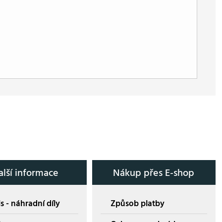
alší informace
Nákup přes E-shop
s - náhradní díly
Způsob platby