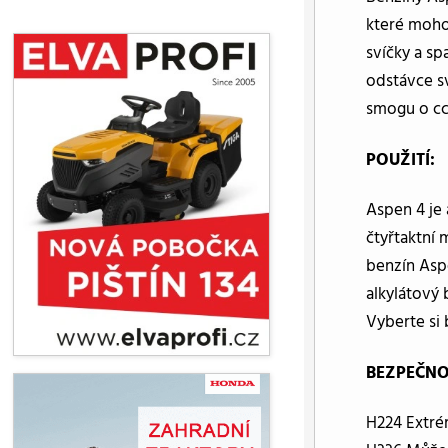
které moho
svíčky a sp
odstávce sv
smogu o cc
POUŽITÍ:
Aspen 4 je 
čtyřtaktní
benzín Aspe
alkylátový
Vyberte si 
BEZPEČNO
H224 Extrém