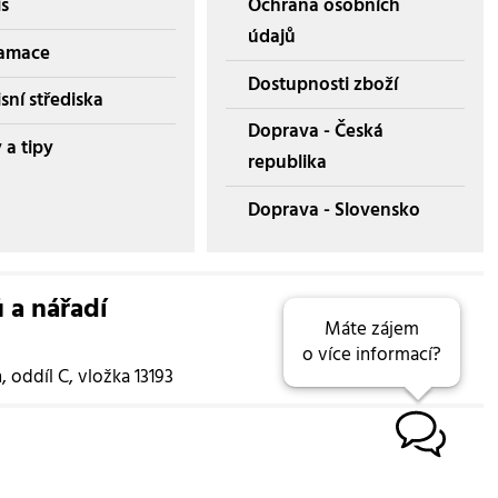
is
Ochrana osobních
údajů
amace
Dostupnosti zboží
sní střediska
Doprava - Česká
 a tipy
republika
Doprava - Slovensko
ů a nářadí
Máte zájem
o více informací?
oddíl C, vložka 13193
B