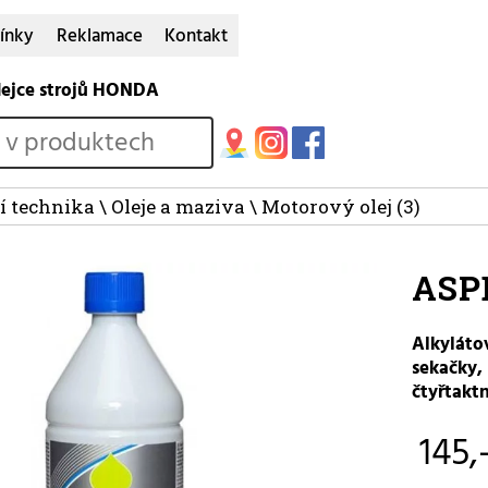
ínky
Reklamace
Kontakt
dejce strojů HONDA
í technika
\
Oleje a maziva
\
Motorový olej
(3)
ASP
Alkylátov
sekačky, 
čtyřtakt
145,