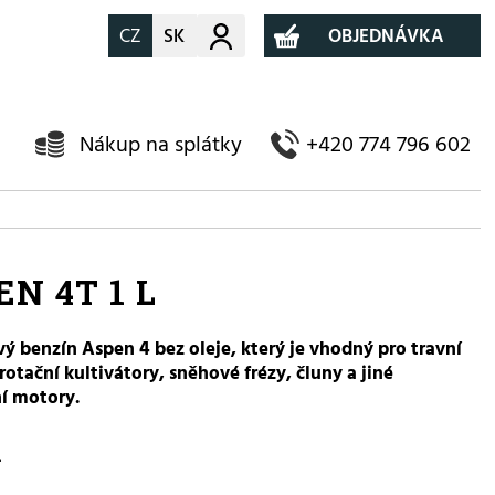
CZ
SK
Můj účet
OBJEDNÁVKA
Nákup na splátky
+420 774 796 602
EN 4T 1 L
ý benzín Aspen 4 bez oleje, který je vhodný pro travní
rotační kultivátory, sněhové frézy, čluny a jiné
ní motory.
-