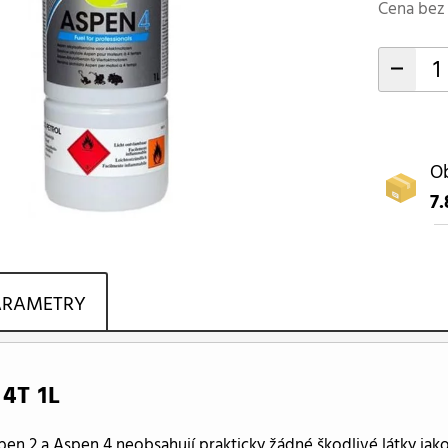
Cena bez 
-
Ob
7.
ARAMETRY
4T 1L
pen 2 a Aspen 4 neobsahují prakticky žádné škodlivé látky jak