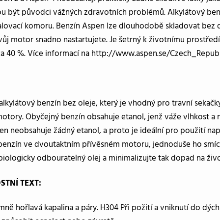
u být původci vážných zdravotních problémů. Alkylátový benz
alovací komoru. Benzín Aspen lze dlouhodobě skladovat bez do
ůj motor snadno nastartujete. Je šetrný k životnímu prostředí
a 40 %. Více informací na http://www.aspen.se/Czech_Republ
alkylátový benzín bez oleje, který je vhodný pro travní sekačky,
 motory. Obyčejný benzín obsahuje etanol, jenž váže vlhkost 
n neobsahuje žádný etanol, a proto je ideální pro použití nap
 benzín ve dvoutaktním přívěsném motoru, jednoduše ho smíc
biologicky odbouratelný olej a minimalizujte tak dopad na živo
STNÍ TEXT:
ně hořlavá kapalina a páry. H304 Při požití a vniknutí do dých