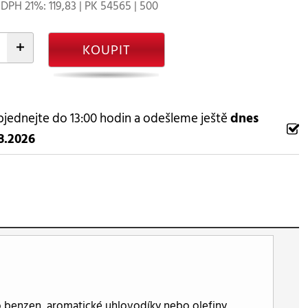
DPH 21%: 119,83 | PK 54565 | 500
+
KOUPIT
jednejte do 13:00 hodin a odešleme ještě
dnes
8.2026
o benzen, aromatické uhlovodíky nebo olefiny,