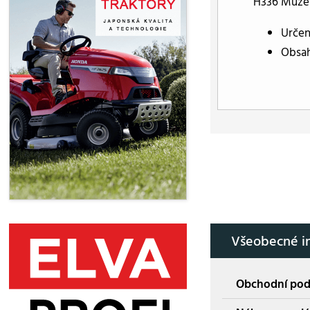
H336 Může 
Určen
Obsah:
Všeobecné i
Obchodní po