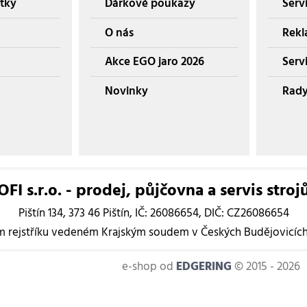
tky
Dárkové poukazy
Serv
O nás
Rekl
Akce EGO jaro 2026
Servi
Novinky
Rady
I s.r.o. - prodej, půjčovna a servis stroj
Pištín 134, 373 46 Pištín, IČ: 26086654, DIČ: CZ26086654
rejstříku vedeném Krajským soudem v Českých Budějovicích, 
e-shop od
EDGERING
© 2015 - 2026