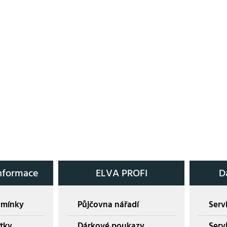
nformace
ELVA PROFI
D
dmínky
Půjčovna nářadí
Servi
tky
Dárkové poukazy
Serv