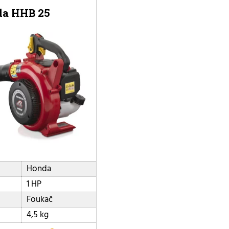
a HHB 25
Honda
1 HP
Foukač
4,5 kg