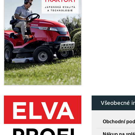
Všeobecné i
Obchodní po
Nákup na splá