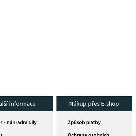
alší informace
Nákup přes E-shop
s - náhradní díly
Způsob platby
is
Ochrana osobních