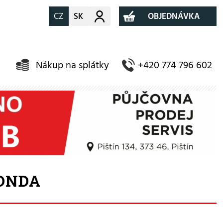
CZ
SK
Můj účet
OBJEDNÁVKA
Nákup na splátky
+420 774 796 602
ONDA