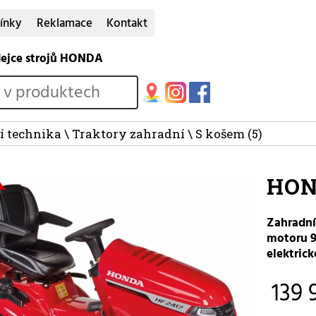
ínky
Reklamace
Kontakt
dejce strojů HONDA
í technika
\
Traktory zahradní
\
S košem
(5)
HON
Zahradní
motoru 9
elektric
139 