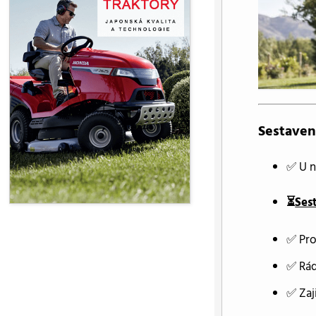
Sestaven
✅ U n
⏳
Ses
✅ Pro
✅ Rád
✅ Zaj