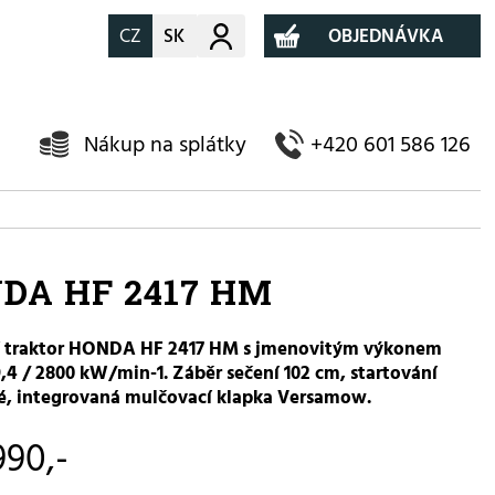
CZ
SK
Můj účet
OBJEDNÁVKA
Nákup na splátky
+420 601 586 126
DA HF 2417 HM
 traktor HONDA HF 2417 HM s jmenovitým výkonem
,4 / 2800 kW/min-1. Záběr sečení 102 cm, startování
ké, integrovaná mulčovací klapka Versamow.
990,-