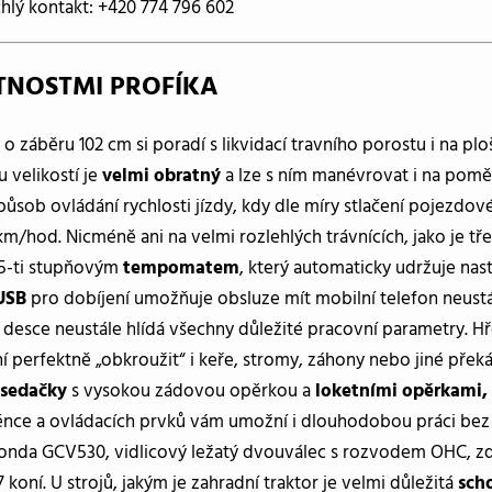
hlý kontakt: +420 774 796 602
TNOSTMI PROFÍKA
o záběru 102 cm si poradí s likvidací travního porostu i na ploš
 velikostí je
velmi obratný
a lze s ním manévrovat i na pomě
způsob ovládání rychlosti jízdy, kdy dle míry stlačení pojezdo
km/hod. Nicméně ani na velmi rozlehlých trávnících, jako je tř
 5-ti stupňovým
tempomatem
, který automaticky udržuje nas
USB
pro dobíjení umožňuje obsluze mít mobilní telefon neust
 desce neustále hlídá všechny důležité pracovní parametry. H
 perfektně „obkroužit“ i keře, stromy, záhony nebo jiné pře
 sedačky
s vysokou zádovou opěrkou a
loketními opěrkami,
nce a ovládacích prvků vám umožní i dlouhodobou práci bez 
onda GCV530, vidlicový ležatý dvouválec s rozvodem OHC, 
7 koní. U strojů, jakým je zahradní traktor je velmi důležitá
sch