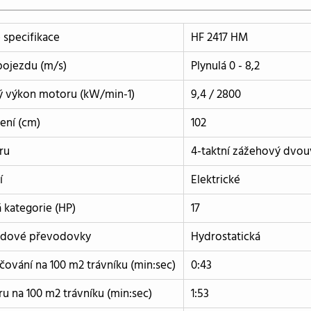
 specifikace
HF 2417 HM
pojezdu (m/s)
Plynulá 0 - 8,2
ý výkon motoru (kW/min-1)
9,4 / 2800
ení (cm)
102
ru
4-taktní zážehový dvo
í
Elektrické
kategorie (HP)
17
zdové převodovky
Hydrostatická
ování na 100 m2 trávníku (min:sec)
0:43
u na 100 m2 trávníku (min:sec)
1:53