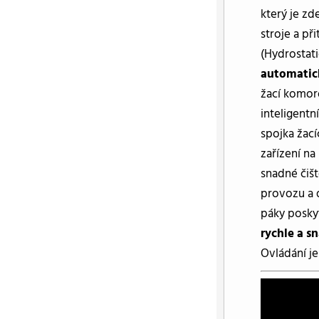
který je z
stroje a př
(Hydrostat
automatick
žací komor
inteligent
spojka žací
zařízení n
snadné čišt
provozu a 
páky posk
rychle a s
Ovládání j