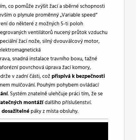
ím, co pomůže zvýšit žací a sběrné schopnosti
devším o plynule proměnný „Variable speed“
vení do některé z možných 5-ti poloh
tegrovaných ventilátorů nucený průtok vzduchu
eciální žací nože, silný dvouválcový motor,
 elektromagnetická
prava, snadná instalace travního boxu, tažné
ataforézní povrchová úprava žací komory,
drže v zadní části, což
přispívá k bezpečnosti
stémem mulčování. Pouhým pohybem ovládací
kání
. Systém znatelně ulehčuje práci tím, že se
datečných montáží
dalšího příslušenství.
 dosažitelné
páky z místa obsluhy.