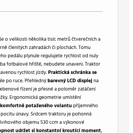
e o velikosti několika tisíc metrů čtverečních a
rně členitých zahradách či plochách. Tomu
vého pedálu plynule regulujete rychlost od nuly
eba fotbalové hřiště, nebudete unaveni. Traktor
tavenou rychlost jízdy.
Praktická schránka se
ále po ruce. Přehledný
barevný LCD displej
na
řebenové řízení je přesné a poloměr zatáčení
kážky. Ergonomická geometrie umístění
 komfortně potaženého volantu
příjemného
pocitu únavy. Srdcem traktoru je pohonná
zdvihového objemu 530 ccm a výkonové
opnost udržet si konstantní kroutící moment
,