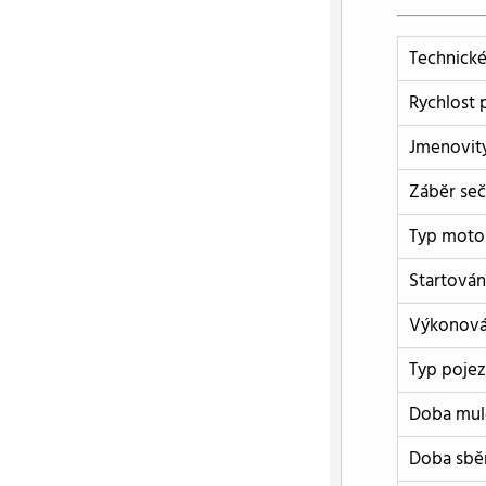
Technické
Rychlost 
Jmenovit
Záběr seč
Typ moto
Startován
Výkonová 
Typ poje
Doba mulč
Doba sběr