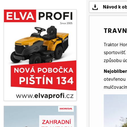
Návod k ob
TRAVN
Traktor Ho
sportovišť
způsobu úd
Nejoblíbe
otevřenou
mulčovací