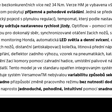
de bezkonkurenčních více než 34 N.m. Verze HM je vybavena vš
itom poskytují
příjemné a pohodové ovládání
. Jedná se pře
ický pojezd s plynulou regulací), tempomat, který podle nasta
y udržuje nastavenou rychlost jízdy
, Optiflow – pomocí in
ou pro dokonalý sběr, synchronizované otáčení žacích nožů, sp
ní monitoring Honda, automatická
LED světla a denní svícení
,
ch nožů, distanční (antiskalpovací) kolečka, litinová přední ná
a přání, deflektor zadního výhozu, vzorek na pneumatikách, k
ění žací komory pomocí zahradní hadice, umístění palivové ná
další. Tento model je ve standaru opatřen integrovaným sy
ytuje systém VersamowTM nebývalou
variabilitu způsobů se
nadno
přizpůsobí změně pracovního režimu
bez nutnosti do
e naprosto
jednoduché, pohodlné, intuitivní
pomocí
snadno