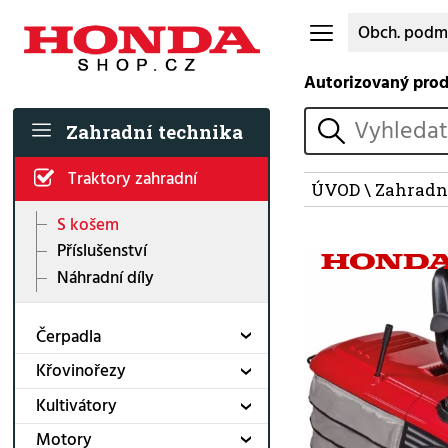
Obch. podm
Autorizovaný pro
vyhledat
Zahradní technika
Traktory zahradní
ÚVOD
\
Zahradn
S košem
Příslušenství
Náhradní díly
Čerpadla
Křovinořezy
Kultivátory
Motory