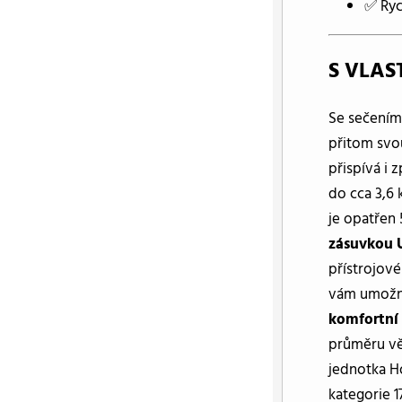
✅ Ryc
S VLAS
Se sečením 
přitom svou
přispívá i 
do cca 3,6 
je opatřen
zásuvkou 
přístrojové
vám umožní
komfortní
průměru vě
jednotka H
kategorie 1