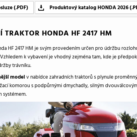
sluze (.PDF)
Produktový katalog HONDA 2026 (.P
Í TRAKTOR HONDA HF 2417 HM
nda HF 2417 HM je svým provedením určen pro údržbu rozlohou 
. Vzhledem k vybavení je vhodný zejména tam, kde je předpok
ržby trávníku.
nější model
v nabídce zahradních traktorů s plynule promě
 žací komorou s podpůrnými dmychadly, silným dvouválcov
m systémem.