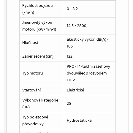
Rychlost pojezdu
0 - 8,2
(km/h)
Jmenovitý výkon
14,5 / 2800
motoru (kW/min-1)
akustický výkon dB(A) -
Hlučnost
105
Záběr sečení (cm)
122
PROFI 4-taktní zážehový
Typ motoru
dvouválec s rozvodem
OHV
Startování
Elektrické
Výkonová kategorie
25
(HP)
Typ pojezdové
Hydrostatická
převodovky