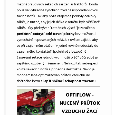
mezinápravových sekacích zařízení u traktorů Honda
používá výhradně synchronizované uspořádání dvou
žacích nožů. Tak aby nože vzájemně pokryly celkový
záběr, je nutné, aby jejich délka v součtu byla větší než
záběr. Díky překrývání rotačních výsečí je zaručeno
perfektní pokrytí celé travní plochy
bez možnosti
vynechání neposekaných míst. Jak ovšem zajistit, aby
se při vzájemném otáčení v jedné rovině nedostaly do
vzájemného kontaktu? Spolehlivé a bezpečné
časování rotace
jednotlivých nožů o 90° vůči sobě je
zajištěno ozubeným řemenem. Nehrozí tak nebezpečí
kolize sekacích nožů a případná destrukce. Navíc je
mnohem lépe optimalizován průtok vzduchu do
sběrného boxu a
lepší sběrací schopnost traktoru.
OPTIFLOW -
NUCENÝ PRŮTOK
VZDUCHU ŽACÍ