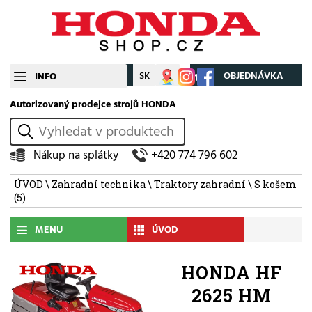
CZ
SK
Můj účet
OBJEDNÁVKA
INFO
Autorizovaný prodejce strojů HONDA
vyhledat
Nákup na splátky
+420 774 796 602
ÚVOD
\
Zahradní technika
\
Traktory zahradní
\
S košem
(5)
MENU
ÚVOD
HONDA HF
2625 HM