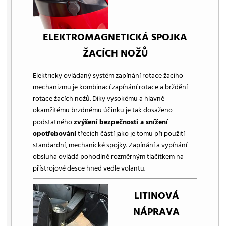
ELEKTROMAGNETICKÁ SPOJKA
ŽACÍCH NOŽŮ
Elektricky ovládaný systém zapínání rotace žacího
mechanizmu je kombinací zapínání rotace a brždění
rotace žacích nožů. Díky vysokému a hlavně
okamžitému brzdnému účinku je tak dosaženo
podstatného
zvýšení bezpečnosti a snížení
opotřebování
třecích částí jako je tomu při použití
standardní, mechanické spojky. Zapínání a vypínání
obsluha ovládá pohodlně rozměrným tlačítkem na
přístrojové desce hned vedle volantu.
LITINOVÁ
NÁPRAVA