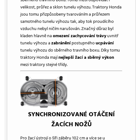
velikost, průřez a sklon tunelu výhozu. Traktory Honda
jsou tomu přizpůsobeny tvarováním a průřezem
samotného tunelu výhozu tak, aby tok proudícího
vzduchu nebyl ničím narušován. Značný důraz byl
kladen hlavně na
omezení zachycování trávy
uvnitř
tunelu výhozu a
zabránění
postupného
ucpávání
tunelu výhozu do sběrného travního boxu. Díky tomu
traktory Honda mají
nejlepší žací a sběrný výkon
mezi traktory stejné třídy.
SYNCHRONIZOVANÉ OTÁČENÍ
ŽACÍCH NOŽŮ
Pro žací ústrojí o šíři záběru 102 cm a více se u