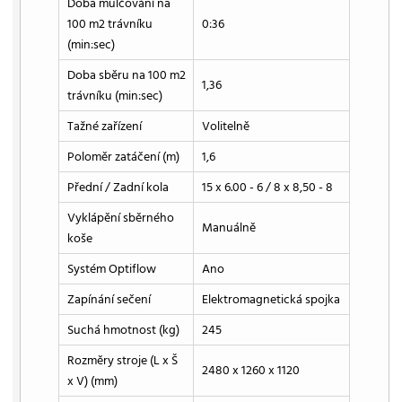
Doba mulčování na
100 m2 trávníku
0:36
(min:sec)
Doba sběru na 100 m2
1,36
trávníku (min:sec)
Tažné zařízení
Volitelně
Poloměr zatáčení (m)
1,6
Přední / Zadní kola
15 x 6.00 - 6 / 8 x 8,50 - 8
Vyklápění sběrného
Manuálně
koše
Systém Optiflow
Ano
Zapínání sečení
Elektromagnetická spojka
Suchá hmotnost (kg)
245
Rozměry stroje (L x Š
2480 x 1260 x 1120
x V) (mm)