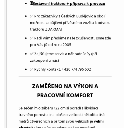
⏳
Sestavení traktoru + příprava k provozu
✅ Pro zákazníky z Českých Budějovic a okolí
možnost zapůjčení přívěsného vozíku k odvozu
traktoru ZDARMA!
✅ Rádi Vám předáme naše zkušenosti. Jsme zde
pro Vás již od roku 2005
✅ Zajišťujeme servis a náhradní díly (při
zakoupení u nás)
✅ Rychlý kontakt: +420 774 796 602
ZAMĚŘENO NA VÝKON A
PRACOVNÍ KOMFORT
Se sečením o záběru 122 cm si poradí s likvidací
travního porostu i na ploše o velikosti několika tisíc
metrů čtverečních a přitom svou velikostí je
velmi
obratný
a lze s ním manévrovat i na poměrně