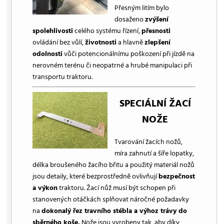
Přesným litím bylo
dosaženo
zvýšení
spolehlivosti
celého systému řízení,
přesnosti
ovládání bez vůlí,
životnosti
a hlavně
zlepšení
odolnosti
vůči potencionálnímu poškození při jízdě na
nerovném terénu či neopatrné a hrubé manipulaci při
transportu traktoru.
SPECIÁLNÍ ŽACÍ
NOŽE
Tvarování žacích nožů,
míra zahnutí a šíře lopatky,
délka broušeného žacího břitu a použitý materiál nožů
jsou detaily, které bezprostředně ovlivňují
bezpečnost
a výkon
traktoru. Žací nůž musí být schopen při
stanovených otáčkách splňovat náročné požadavky
na
dokonalý řez travního stébla a výhoz trávy do
sběrného koše.
Nože jsou vyrobeny tak, aby díky