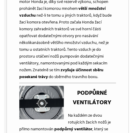
motor Honda je, díky své rezervě výkonu, schopen
prohánět žací komorou mnohem
větší množství
vzduchu
než-li te tomu u jiných traktorů, když bude
žací komora otevřena. Proto začala Honda žací
komory zahradních traktorů ve své horní části
opatřovat dodatečnými otvory pro nasávání
několikanásobně většího množství vzduchu, než je
tomu u ostatních traktorů. Tento vzduch je do
prostoru otáčení nožů pumpován dodatečnými
ventilátory, namontovanými pod každým sekacím
nožem. Znatelně se tím
zvyšuje účinnost sběru
posekané trávy
do sběrného travního boxu.
PODPŮRNÉ
VENTILÁTORY
Na každém ze dvou
rotujících žacích nožů je
přímo namontován
podpůrný ventilátor
, který se