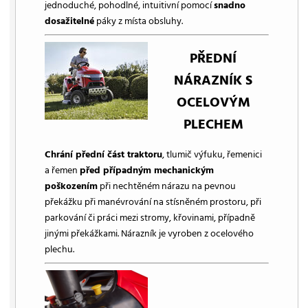
jednoduché, pohodlné, intuitivní pomocí
snadno
dosažitelné
páky z místa obsluhy.
PŘEDNÍ
NÁRAZNÍK S
OCELOVÝM
PLECHEM
Chrání přední část traktoru
, tlumič výfuku, řemenici
a řemen
před případným mechanickým
poškozením
při nechtěném nárazu na pevnou
překážku při manévrování na stísněném prostoru, při
parkování či práci mezi stromy, křovinami, případně
jinými překážkami. Nárazník je vyroben z ocelového
plechu.