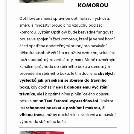
KOMOROU
Optiflow znamená správnou optimalizaci rychlosti,
směru a množství proudícího vzduchu pod žací
komorou. Systém Optiflow bude bezvadně fungovat
pouze ve spojení s žací komorou, která je ve své horní
části opatřena dodatečnými otvory pro nasávání
několikanásobně většího množství vzduchu, sekacími
noži s podpůrnými ventilátory, mimořádně rozměrným
kanálem průchodu do sběrného boxu a samotným
provedením sběrného boxu. Je tím docíleno
skvělých
výsledků jak při sekání se sběrem do travního
boxu
, kdy dochází nejen k
dokonalému vyčištění
trávníku
, ale i k optimálnímu plnění celého objemu
boxu a tím
snížení četnosti vyprazdňování.
Traktor
má
schopnost posekat a posbírat i mokrou, či
vlhkou trávu
aniž by docházelo k zahlcení a ucpávání
výhozu do sběrného koše.