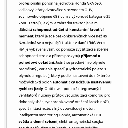
profesionální pohonná jednotka Honda GXV690,
vidlicový ležatý dvouválec s rozvodem OHV,
zdvihového objemu 688 ccm a výkonové kategorie 25
koní. U strojů, jakým je zahradní traktor je velmi
důležitá
schopnost udržet si konstantní kroutící
moment
, který je zde bezkonkurenčních více než 49
N.m. Jedná se o nejsilnější traktor v dané třídě. Verze
HM je vybavena vším, co pomůže zvýšit žací a sběrné
schopnosti stroje a přitom poskytují
příjemné a
pohodové ovládání
. Jedná se především o plynule
proměnný „Variable speed“ (Hydrostatický pojezd s
plynulou regulací), který podle nastavení do některé z
možných 5-ti poloh
automaticky udržuje nastavenou
rychlost jízdy
, Optiflow – pomocí integrovaných
ventilátorů nucený průtok vzduchu žací komorou pro
dokonalý sběr, synchronizované otáčení žacích nožů,
speciální žací nože, silný dvouválcový motor,
inteligentní monitoring Honda, automatická
LED
světla a denní svícení
, elektromagnetická spojka