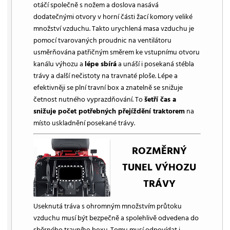
otáčí společně s nožem a doslova nasává
dodatečnými otvory v horní části žací komory veliké
množství vzduchu. Takto urychlená masa vzduchu je
pomocí tvarovaných proudnic na ventilátoru
usměrňována patřičným směrem ke vstupnímu otvoru
kanálu výhozu a
lépe sbírá
a unáší i posekaná stébla
trávy a další nečistoty na travnaté ploše. Lépe a
efektivněji se plní travní box a znatelně se snižuje
četnost nutného vyprazdňování. To
šetří čas a
snižuje počet potřebných přejíždění traktorem
na
místo uskladnění posekané trávy.
ROZMĚRNÝ
TUNEL VÝHOZU
TRÁVY
Useknutá tráva s ohromným množstvím průtoku
vzduchu musí být bezpečně a spolehlivě odvedena do
sběrného travního boxu. Tomu musí odpovídat i