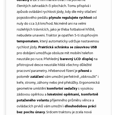
členitých zahradách či plochách. Tomu přispívá i
způsob ovládání rychlosti jízdy, kdy dle míry stlačení
pojezdového pedálu
plynule regulujete rychlost
od
nuly do cca 3,6 km/hod. Nicméně ani na velmi
rozlehlých trávnících, jako je třeba fotbalové hřiště,
nebudete unaveni. Traktor je opatřen 5-ti stupňovým
tempomatem
, který automaticky udržuje nastavenou
rychlost jízdy.
Praktická schránka se zásuvkou USB
pro dobíjení umožňuje obsluze mít mobilní telefon
neustále po ruce. Přehledný
barevný LCD displej
na
přístrojové desce neustále hlídá všechny důležité
pracovní parametry. Hřebenové řízení je
přesné
a
poloměr
zatáčení
vám umožní perfektně „obkroužit“ i
keře, stromy, záhony nebo jiné překážky. Ergonomická
geometrie umístění
komfortní sedačky
s vysokou
zádovou opěrkou a
loketními opěrkami, komfortně
potaženého volantu
příjemného průměru věnce a
ovládacích prvků vám umožní i
dlouhodobou práci
bez pocitu únavy
. Srdcem traktoru je zcela nová