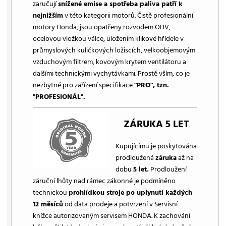
zaručují
snížené emise a spotřeba paliva patří k
nejnižším
v této kategorii motorů. Čistě profesionální
motory Honda, jsou opatřeny rozvodem OHV,
ocelovou vložkou válce, uložením klikové hřídele v
průmyslových kuličkových ložiscích, velkoobjemovým
vzduchovým filtrem, kovovým krytem ventilátoru a
dalšími technickými vychytávkami. Prostě vším, co je
nezbytné pro zařízení specifikace
"PRO", tzn.
"PROFESIONÁL".
ZÁRUKA 5 LET
Kupujícímu je poskytována
prodloužená
záruka
až na
dobu
5 let.
Prodloužení
záruční lhůty nad rámec zákonné je podmíněno
technickou
prohlídkou stroje po uplynutí každých
12 měsíců
od data prodeje a potvrzení v Servisní
knížce autorizovaným servisem HONDA. K zachování