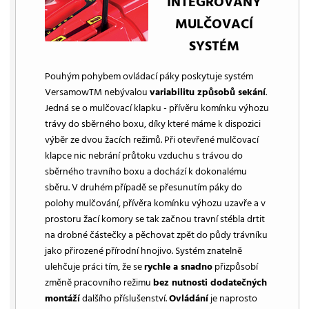
INTEGROVANÝ
MULČOVACÍ
SYSTÉM
Pouhým pohybem ovládací páky poskytuje systém
VersamowTM nebývalou
variabilitu způsobů sekání
.
Jedná se o mulčovací klapku - přívěru komínku výhozu
trávy do sběrného boxu, díky které máme k dispozici
výběr ze dvou žacích režimů. Při otevřené mulčovací
klapce nic nebrání průtoku vzduchu s trávou do
sběrného travního boxu a dochází k dokonalému
sběru. V druhém případě se přesunutím páky do
polohy mulčování, přívěra komínku výhozu uzavře a v
prostoru žací komory se tak začnou travní stébla drtit
na drobné částečky a pěchovat zpět do půdy trávníku
jako přirozené přírodní hnojivo. Systém znatelně
ulehčuje práci tím, že se
rychle a snadno
přizpůsobí
změně pracovního režimu
bez nutnosti dodatečných
montáží
dalšího příslušenství.
Ovládání
je naprosto