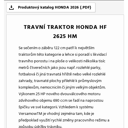
Produktový katalog HONDA 2026 (.PDF)
TRAVNÍ TRAKTOR HONDA HF
2625 HM
Se sečením o záběru 122 cm patří k největším
traktorům této kategorie a lehce si poradí s likvidací
travního porostu i na ploše o velikosti několika tisíc
metrů čtverečních jako jsou např. rozlehlé parky,
fotbalová či jiná travnatá hřiště nebo velké rozlehlé
zahrady, travnaté plochy přilehlé k průmyslovým
komplexům, nemocnicím či jiným velkým objektům.
Výkonem 25 HP nového dvouválcového motoru
zdvihového objemu 690 ccm se řadí na naprostou
špičku ve své kategorii. Vzhledem k systému
VersamowTM je vhodný zejména tam, kde je
předpoklad využití rychlé změny pracovního režimu a
způsobu údržby trávníku.