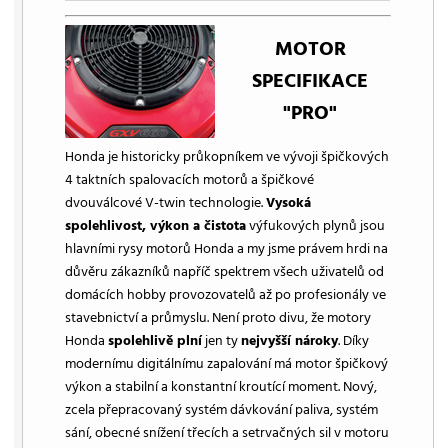
MOTOR
SPECIFIKACE
"PRO"
Honda je historicky průkopníkem ve vývoji špičkových
4 taktních spalovacích motorů a špičkové
dvouválcové V-twin technologie.
Vysoká
spolehlivost, výkon a čistota
výfukových plynů jsou
hlavními rysy motorů Honda a my jsme právem hrdi na
důvěru zákazníků napříč spektrem všech uživatelů od
domácích hobby provozovatelů až po profesionály ve
stavebnictví a průmyslu. Není proto divu, že motory
Honda
spolehlivě plní
jen ty
nejvyšší nároky
. Díky
modernímu digitálnímu zapalování má motor špičkový
výkon a stabilní a konstantní kroutící moment. Nový,
zcela přepracovaný systém dávkování paliva, systém
sání, obecné snížení třecích a setrvačných sil v motoru