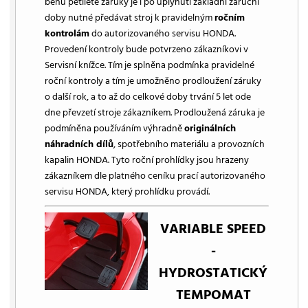
běhu pětileté záruky je i po uplynutí základní záruční
doby nutné předávat stroj k pravidelným
ročním
kontrolám
do autorizovaného servisu HONDA.
Provedení kontroly bude potvrzeno zákazníkovi v
Servisní knížce. Tím je splněna podmínka pravidelné
roční kontroly a tím je umožněno prodloužení záruky
o další rok, a to až do celkové doby trvání 5 let ode
dne převzetí stroje zákazníkem. Prodloužená záruka je
podmíněna používáním výhradně
originálních
náhradních dílů
, spotřebního materiálu a provozních
kapalin HONDA. Tyto roční prohlídky jsou hrazeny
zákazníkem dle platného ceníku prací autorizovaného
servisu HONDA, který prohlídku provádí.
VARIABLE SPEED
-
HYDROSTATICKÝ
TEMPOMAT