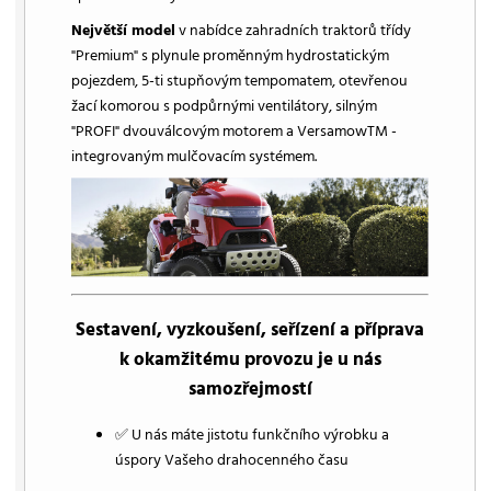
Největší model
v nabídce zahradních traktorů třídy
"Premium" s plynule proměnným hydrostatickým
pojezdem, 5-ti stupňovým tempomatem, otevřenou
žací komorou s podpůrnými ventilátory, silným
"PROFI" dvouválcovým motorem a VersamowTM -
integrovaným mulčovacím systémem.
Sestavení, vyzkoušení, seřízení a příprava
k okamžitému provozu je u nás
samozřejmostí
✅ U nás máte jistotu funkčního výrobku a
úspory Vašeho drahocenného času