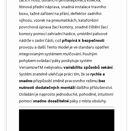
žacích nožů, distanční (antiskalpovací) kolečka,
litinová přední náprava, snadná instalace travního
boxu, tažné zařízení na přání, deflektor zadního
výhozu, vzorek na pneumatikách, kataforézní
povrchová úprava žací komory, snadné čištění žací
komory pomocí zahradní hadice, umístění palivové
nádrže v zadní části, což
přispívá k bezpečnosti
provozu a další. Tento model je ve standaru opatřen
integrovaným systémem mulčování. Pouhým
pohybem ovládací páky poskytuje systém
VersamowTM nebývalou
variabilitu způsobů sekání
.
Systém znatelně ulehčuje práci tím, že se
rychle a
snadno
přizpůsobí změně pracovního režimu
bez
nutnosti dodatečných montáží
dalšího příslušenství.
Ovládání je naprosto jednoduché, pohodlné, intuitivní
pomocí
snadno dosažitelné
páky z místa obsluhy.