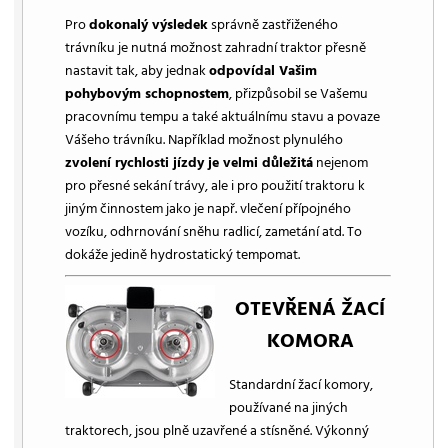
Pro
dokonalý výsledek
správně zastřiženého
trávníku je nutná možnost zahradní traktor přesně
nastavit tak, aby jednak
odpovídal Vašim
pohybovým schopnostem
, přizpůsobil se Vašemu
pracovnímu tempu a také aktuálnímu stavu a povaze
Vášeho trávníku. Například možnost plynulého
zvolení rychlosti jízdy je velmi důležitá
nejenom
pro přesné sekání trávy, ale i pro použití traktoru k
jiným činnostem jako je např. vlečení přípojného
vozíku, odhrnování sněhu radlicí, zametání atd. To
dokáže jedině hydrostatický tempomat.
OTEVŘENÁ ŽACÍ
KOMORA
Standardní žací komory,
používané na jiných
traktorech, jsou plně uzavřené a stísněné. Výkonný