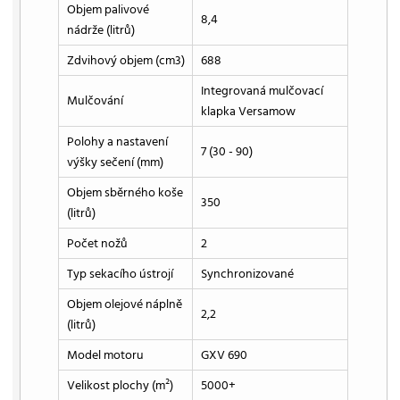
Objem palivové
8,4
nádrže (litrů)
Zdvihový objem (cm3)
688
Integrovaná mulčovací
Mulčování
klapka Versamow
Polohy a nastavení
7 (30 - 90)
výšky sečení (mm)
Objem sběrného koše
350
(litrů)
Počet nožů
2
Typ sekacího ústrojí
Synchronizované
Objem olejové náplně
2,2
(litrů)
Model motoru
GXV 690
Velikost plochy (m²)
5000+