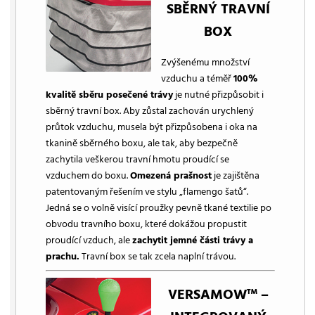
SBĚRNÝ TRAVNÍ
BOX
Zvýšenému množství
vzduchu a téměř
100%
kvalitě sběru posečené trávy
je nutné přizpůsobit i
sběrný travní box. Aby zůstal zachován urychlený
průtok vzduchu, musela být přizpůsobena i oka na
tkanině sběrného boxu, ale tak, aby bezpečně
zachytila veškerou travní hmotu proudící se
vzduchem do boxu.
Omezená prašnost
je zajištěna
patentovaným řešením ve stylu „flamengo šatů“.
Jedná se o volně visící proužky pevně tkané textilie po
obvodu travního boxu, které dokážou propustit
proudící vzduch, ale
zachytit jemné části trávy a
prachu.
Travní box se tak zcela naplní trávou.
VERSAMOW™ –